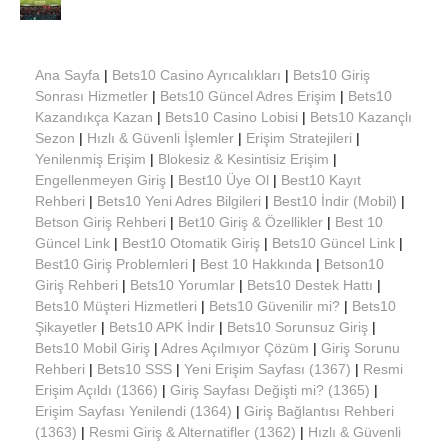
Ana Sayfa
|
Bets10 Casino Ayrıcalıkları
|
Bets10 Giriş
Sonrası Hizmetler
|
Bets10 Güncel Adres Erişim
|
Bets10
Kazandıkça Kazan
|
Bets10 Casino Lobisi
|
Bets10 Kazançlı
Sezon
|
Hızlı & Güvenli İşlemler
|
Erişim Stratejileri
|
Yenilenmiş Erişim
|
Blokesiz & Kesintisiz Erişim
|
Engellenmeyen Giriş
|
Best10 Üye Ol
|
Best10 Kayıt
Rehberi
|
Bets10 Yeni Adres Bilgileri
|
Best10 İndir (Mobil)
|
Betson Giriş Rehberi
|
Bet10 Giriş & Özellikler
|
Best 10
Güncel Link
|
Best10 Otomatik Giriş
|
Bets10 Güncel Link
|
Best10 Giriş Problemleri
|
Best 10 Hakkında
|
Betson10
Giriş Rehberi
|
Bets10 Yorumlar
|
Bets10 Destek Hattı
|
Bets10 Müşteri Hizmetleri
|
Bets10 Güvenilir mi?
|
Bets10
Şikayetler
|
Bets10 APK İndir
|
Bets10 Sorunsuz Giriş
|
Bets10 Mobil Giriş
|
Adres Açılmıyor Çözüm
|
Giriş Sorunu
Rehberi
|
Bets10 SSS
|
Yeni Erişim Sayfası (1367)
|
Resmi
Erişim Açıldı (1366)
|
Giriş Sayfası Değişti mi? (1365)
|
Erişim Sayfası Yenilendi (1364)
|
Giriş Bağlantısı Rehberi
(1363)
|
Resmi Giriş & Alternatifler (1362)
|
Hızlı & Güvenli