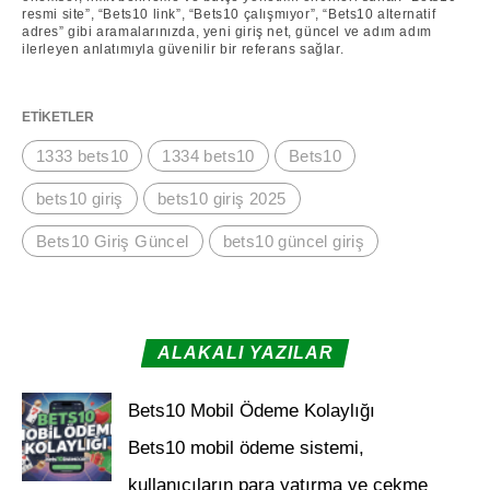
resmi site”, “Bets10 link”, “Bets10 çalışmıyor”, “Bets10 alternatif
adres” gibi aramalarınızda, yeni giriş net, güncel ve adım adım
ilerleyen anlatımıyla güvenilir bir referans sağlar.
ETIKETLER
1333 bets10
1334 bets10
Bets10
bets10 giriş
bets10 giriş 2025
Bets10 Giriş Güncel
bets10 güncel giriş
ALAKALI YAZILAR
Bets10 Mobil Ödeme Kolaylığı
Bets10 mobil ödeme sistemi,
kullanıcıların para yatırma ve çekme