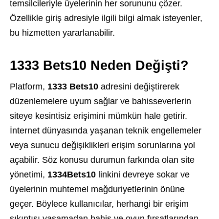
temsilcileriyle üyelerinin her sorununu çözer.
Özellikle giriş adresiyle ilgili bilgi almak isteyenler,
bu hizmetten yararlanabilir.
1333 Bets10 Neden Değişti?
Platform,
1333 Bets10
adresini değiştirerek
düzenlemelere uyum sağlar ve bahisseverlerin
siteye kesintisiz erişimini mümkün hale getirir.
İnternet dünyasında yaşanan teknik engellemeler
veya sunucu değişiklikleri erişim sorunlarına yol
açabilir. Söz konusu durumun farkında olan site
yönetimi,
1334Bets10
linkini devreye sokar ve
üyelerinin muhtemel mağduriyetlerinin önüne
geçer. Böylece kullanıcılar, herhangi bir erişim
sıkıntısı yaşamadan bahis ve oyun fırsatlarından