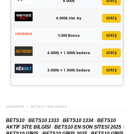
8.000₺
GİRİŞ
4.000₺ Her Ay
GİRİŞ
%300 Bonus
GİRİŞ
4.000₺ + 1.000₺ bedava
GİRİŞ
3.000₺ + 1.500₺ bedava
GİRİŞ
ANASAYFA
BETS10 YENI ADRES
BETS10
BETS10 1333
BETS10 1334
BETS10
AKTIF SITE BILGISI
BETS10 EN SON SITESI 2025
BETS10 GIRIŞ
BETS10 GIRIŞ 2025
BETS10 GIRIŞ