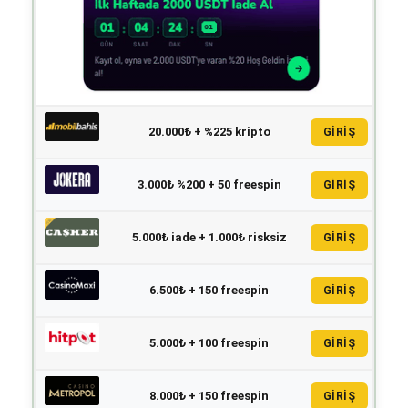
20.000₺ + %225 kripto
GİRİŞ
3.000₺ %200 + 50 freespin
GİRİŞ
5.000₺ iade + 1.000₺ risksiz
GİRİŞ
6.500₺ + 150 freespin
GİRİŞ
5.000₺ + 100 freespin
GİRİŞ
8.000₺ + 150 freespin
GİRİŞ