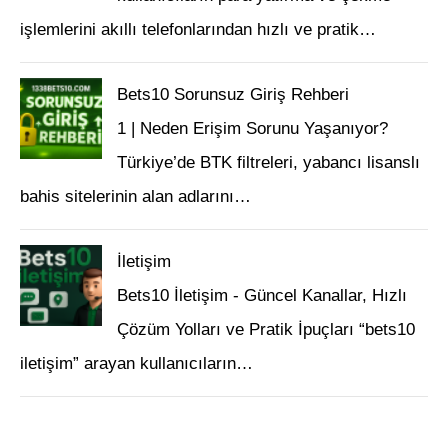
işlemlerini akıllı telefonlarından hızlı ve pratik…
Bets10 Sorunsuz Giriş Rehberi
1 | Neden Erişim Sorunu Yaşanıyor?
Türkiye’de BTK filtreleri, yabancı lisanslı
bahis sitelerinin alan adlarını…
İletişim
Bets10 İletişim - Güncel Kanallar, Hızlı
Çözüm Yolları ve Pratik İpuçları “bets10
iletişim” arayan kullanıcıların…