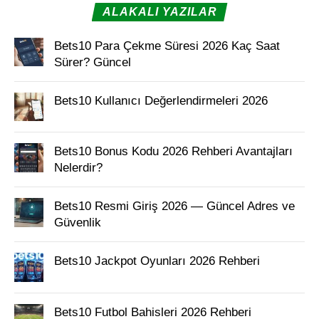
ALAKALI YAZILAR
Bets10 Para Çekme Süresi 2026 Kaç Saat
Sürer? Güncel
Bets10 Kullanıcı Değerlendirmeleri 2026
Bets10 Bonus Kodu 2026 Rehberi Avantajları
Nelerdir?
Bets10 Resmi Giriş 2026 — Güncel Adres ve
Güvenlik
Bets10 Jackpot Oyunları 2026 Rehberi
Bets10 Futbol Bahisleri 2026 Rehberi