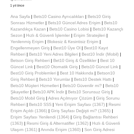
1 yıl önce
Ana Sayfa
|
Bets10 Casino Ayrıcalıkları
|
Bets10 Giriş
Sonrası Hizmetler
|
Bets10 Güncel Adres Erişim
|
Bets10
Kazandıkça Kazan
|
Bets10 Casino Lobisi
|
Bets10 Kazançlı
Sezon
|
Hızlı & Güvenli İşlemler
|
Erişim Stratejileri
|
Yenilenmiş Erişim
|
Blokesiz & Kesintisiz Erişim
|
Engellenmeyen Giriş
|
Best10 Üye Ol
|
Best10 Kayıt
Rehberi
|
Bets10 Yeni Adres Bilgileri
|
Best10 İndir (Mobil)
|
Betson Giriş Rehberi
|
Bet10 Giriş & Özellikler
|
Best 10
Güncel Link
|
Best10 Otomatik Giriş
|
Bets10 Güncel Link
|
Best10 Giriş Problemleri
|
Best 10 Hakkında
|
Betson10
Giriş Rehberi
|
Bets10 Yorumlar
|
Bets10 Destek Hattı
|
Bets10 Müşteri Hizmetleri
|
Bets10 Güvenilir mi?
|
Bets10
Şikayetler
|
Bets10 APK İndir
|
Bets10 Sorunsuz Giriş
|
Bets10 Mobil Giriş
|
Adres Açılmıyor Çözüm
|
Giriş Sorunu
Rehberi
|
Bets10 SSS
|
Yeni Erişim Sayfası (1367)
|
Resmi
Erişim Açıldı (1366)
|
Giriş Sayfası Değişti mi? (1365)
|
Erişim Sayfası Yenilendi (1364)
|
Giriş Bağlantısı Rehberi
(1363)
|
Resmi Giriş & Alternatifler (1362)
|
Hızlı & Güvenli
Ulaşım (1361)
|
Anında Erişim (1360)
|
Son Giriş Adresi