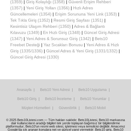
(1359)
|
Giriş Kolaylığı (1358)
|
Güvenli Erişim Rehberi
(1357)
|
Yeni Giriş Yolları (1356)
|
Hızlı Adres
Güncellemeleri (1354)
|
Erişim Sorununa Yeni Link (1353)
|
Tek Tıkla Giriş (1352)
|
Resmi Giriş Sayfası (1351)
|
Kesintisiz Ulaşım Rehberi (1350)
|
Adres & Bağlantı
Kılavuzu (1349)
|
En Hızlı Giriş (1348)
|
Güncel Giriş Adresi
(1347)
|
Yeni Adres & Sorunsuz Giriş (1342)
|
Bets10
Freebet Desteği
|
Yaz Sıcakları Bonusu
|
Yeni Adres & Hızlı
Giriş (1335/1336)
|
Güncel Adres & Yeni Giriş (1331/1332)
|
Güncel Giriş Adresi (1330)
Anasayfa
Bets10 Yeni Adresi
Bets10 Uygulama
Bets10 Giriş
Bets10 İnceleme
Bets10 Yorumlar
Müşteri Hizmetleri
Güvenilirlik
Bets10 Mobil
© 2025 Bets10Listesi.com — Tüm hakları saklıdır. Bets10Listesi, Bets10 markasına
dair kullanıcıların aradığı bilgileri tek yerde toplayan bağımsız bir bilgilendirme
platformudur; Bets10’un resmi web sitesi, işletmesi veya temsilcisi değildir. Amacımız
Google’da sık aranan konulara net ve güncel yanıt vermektir: Bets10 giriş, Bets10