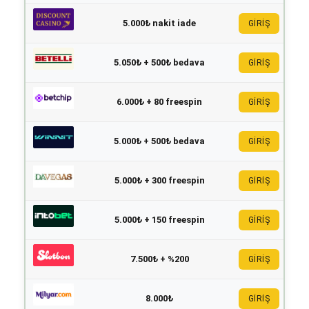
5.000₺ nakit iade
GİRİŞ
5.050₺ + 500₺ bedava
GİRİŞ
6.000₺ + 80 freespin
GİRİŞ
5.000₺ + 500₺ bedava
GİRİŞ
5.000₺ + 300 freespin
GİRİŞ
5.000₺ + 150 freespin
GİRİŞ
7.500₺ + %200
GİRİŞ
8.000₺
GİRİŞ