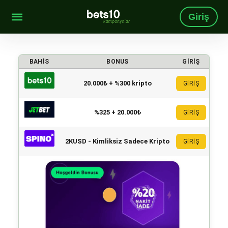
Giriş
BAHIS
BONUS
GIRIŞ
20.000₺ + %300 kripto
GİRİŞ
%325 + 20.000₺
GİRİŞ
2KUSD - Kimliksiz Sadece Kripto
GİRİŞ