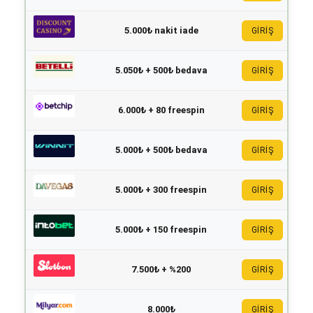
5.000₺ nakit iade
GİRİŞ
5.050₺ + 500₺ bedava
GİRİŞ
6.000₺ + 80 freespin
GİRİŞ
5.000₺ + 500₺ bedava
GİRİŞ
5.000₺ + 300 freespin
GİRİŞ
5.000₺ + 150 freespin
GİRİŞ
7.500₺ + %200
GİRİŞ
8.000₺
GİRİŞ