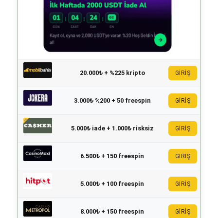
20.000₺ + %225 kripto
GİRİŞ
3.000₺ %200 + 50 freespin
GİRİŞ
5.000₺ iade + 1.000₺ risksiz
GİRİŞ
6.500₺ + 150 freespin
GİRİŞ
5.000₺ + 100 freespin
GİRİŞ
8.000₺ + 150 freespin
GİRİŞ