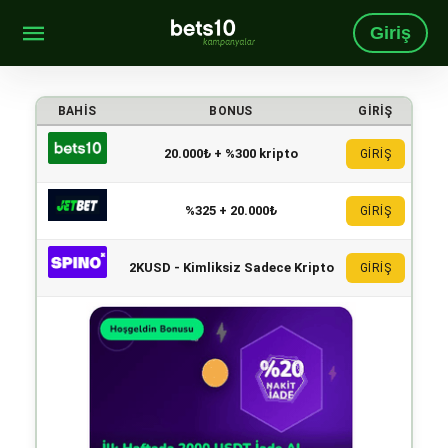
Giriş
BAHIS
BONUS
GIRIŞ
20.000₺ + %300 kripto
GİRİŞ
%325 + 20.000₺
GİRİŞ
2KUSD - Kimliksiz Sadece Kripto
GİRİŞ