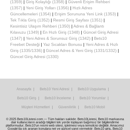
(1359)
|
Giriş Kolaylığı (1358)
|
Güvenli Erişim Rehberi
(1357)
|
Yeni Giriş Yolları (1356)
|
Hızlı Adres
Güncellemeleri (1354)
|
Erişim Sorununa Yeni Link (1353)
|
Tek Tıkla Giriş (1352)
|
Resmi Giriş Sayfası (1351)
|
Kesintisiz Ulaşım Rehberi (1350)
|
Adres & Bağlantı
Kılavuzu (1349)
|
En Hızlı Giriş (1348)
|
Güncel Giriş Adresi
(1347)
|
Yeni Adres & Sorunsuz Giriş (1342)
|
Bets10
Freebet Desteği
|
Yaz Sıcakları Bonusu
|
Yeni Adres & Hızlı
Giriş (1335/1336)
|
Güncel Adres & Yeni Giriş (1331/1332)
|
Güncel Giriş Adresi (1330)
Anasayfa
Bets10 Yeni Adresi
Bets10 Uygulama
Bets10 Giriş
Bets10 İnceleme
Bets10 Yorumlar
Müşteri Hizmetleri
Güvenilirlik
Bets10 Mobil
© 2025 Bets10Listesi.com — Tüm hakları saklıdır. Bets10Listesi, Bets10 markasına
dair kullanıcıların aradığı bilgileri tek yerde toplayan bağımsız bir bilgilendirme
platformudur; Bets10’un resmi web sitesi, işletmesi veya temsilcisi değildir. Amacımız
Google’da sık aranan konulara net ve güncel yanıt vermektir: Bets10 giriş, Bets10