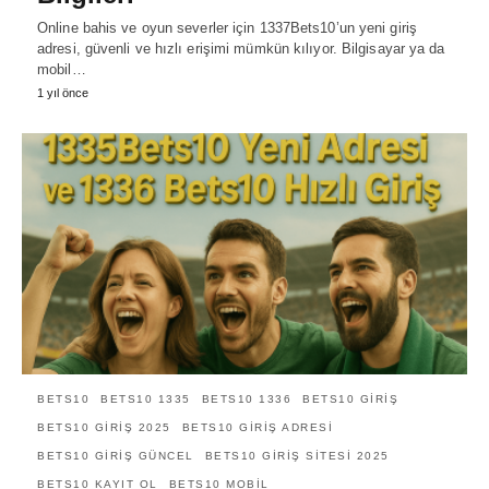
Online bahis ve oyun severler için 1337Bets10’un yeni giriş
adresi, güvenli ve hızlı erişimi mümkün kılıyor. Bilgisayar ya da
mobil…
1 yıl önce
BETS10
BETS10 1335
BETS10 1336
BETS10 GIRIŞ
BETS10 GIRIŞ 2025
BETS10 GIRIŞ ADRESI
BETS10 GIRIŞ GÜNCEL
BETS10 GIRIŞ SITESI 2025
BETS10 KAYIT OL
BETS10 MOBIL