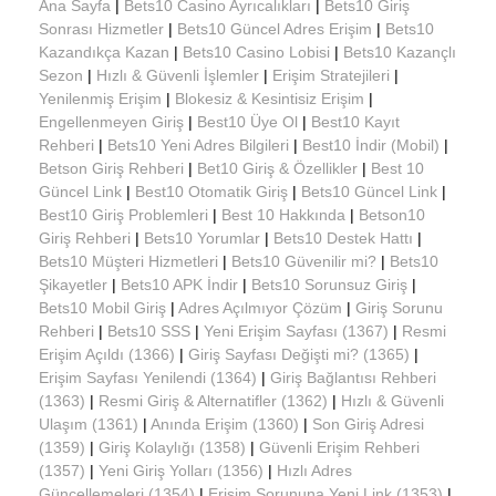
Ana Sayfa
|
Bets10 Casino Ayrıcalıkları
|
Bets10 Giriş
Sonrası Hizmetler
|
Bets10 Güncel Adres Erişim
|
Bets10
Kazandıkça Kazan
|
Bets10 Casino Lobisi
|
Bets10 Kazançlı
Sezon
|
Hızlı & Güvenli İşlemler
|
Erişim Stratejileri
|
Yenilenmiş Erişim
|
Blokesiz & Kesintisiz Erişim
|
Engellenmeyen Giriş
|
Best10 Üye Ol
|
Best10 Kayıt
Rehberi
|
Bets10 Yeni Adres Bilgileri
|
Best10 İndir (Mobil)
|
Betson Giriş Rehberi
|
Bet10 Giriş & Özellikler
|
Best 10
Güncel Link
|
Best10 Otomatik Giriş
|
Bets10 Güncel Link
|
Best10 Giriş Problemleri
|
Best 10 Hakkında
|
Betson10
Giriş Rehberi
|
Bets10 Yorumlar
|
Bets10 Destek Hattı
|
Bets10 Müşteri Hizmetleri
|
Bets10 Güvenilir mi?
|
Bets10
Şikayetler
|
Bets10 APK İndir
|
Bets10 Sorunsuz Giriş
|
Bets10 Mobil Giriş
|
Adres Açılmıyor Çözüm
|
Giriş Sorunu
Rehberi
|
Bets10 SSS
|
Yeni Erişim Sayfası (1367)
|
Resmi
Erişim Açıldı (1366)
|
Giriş Sayfası Değişti mi? (1365)
|
Erişim Sayfası Yenilendi (1364)
|
Giriş Bağlantısı Rehberi
(1363)
|
Resmi Giriş & Alternatifler (1362)
|
Hızlı & Güvenli
Ulaşım (1361)
|
Anında Erişim (1360)
|
Son Giriş Adresi
(1359)
|
Giriş Kolaylığı (1358)
|
Güvenli Erişim Rehberi
(1357)
|
Yeni Giriş Yolları (1356)
|
Hızlı Adres
Güncellemeleri (1354)
|
Erişim Sorununa Yeni Link (1353)
|