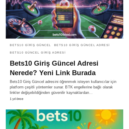
BETS10 GIRIŞ GÜNCEL
BETS10 GIRIŞ GÜNCEL ADRESI
BETS10 GÜNCEL GIRIŞ ADRESI
Bets10 Giriş Güncel Adresi
Nerede? Yeni Link Burada
Bets10 Giriş Güncel adresini öğrenmek isteyen kullanıcılar için
platform çeşitli yöntemler sunar. BTK engellerine bağlı olarak
linkler değişebildiğinden güvenilir kaynaklardan…
1 yıl önce