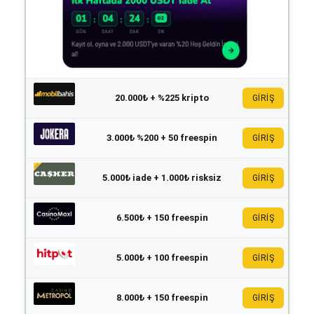
20.000₺ + %225 kripto
GİRİŞ
3.000₺ %200 + 50 freespin
GİRİŞ
5.000₺ iade + 1.000₺ risksiz
GİRİŞ
6.500₺ + 150 freespin
GİRİŞ
5.000₺ + 100 freespin
GİRİŞ
8.000₺ + 150 freespin
GİRİŞ