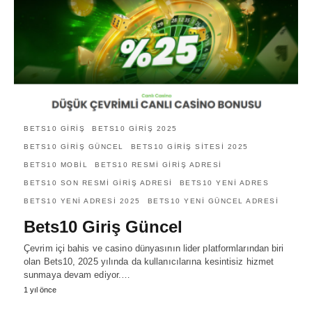
BETS10 GIRIŞ
BETS10 GIRIŞ 2025
BETS10 GIRIŞ GÜNCEL
BETS10 GIRIŞ SITESI 2025
BETS10 MOBIL
BETS10 RESMI GIRIŞ ADRESI
BETS10 SON RESMI GIRIŞ ADRESI
BETS10 YENI ADRES
BETS10 YENI ADRESI 2025
BETS10 YENI GÜNCEL ADRESI
Bets10 Giriş Güncel
Çevrim içi bahis ve casino dünyasının lider platformlarından biri
olan Bets10, 2025 yılında da kullanıcılarına kesintisiz hizmet
sunmaya devam ediyor.…
1 yıl önce