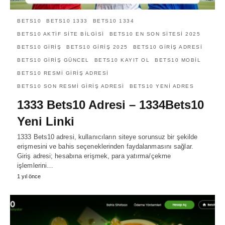
BETS10
BETS10 1333
BETS10 1334
BETS10 AKTIF SITE BILGISI
BETS10 EN SON SITESI 2025
BETS10 GIRIŞ
BETS10 GIRIŞ 2025
BETS10 GIRIŞ ADRESI
BETS10 GIRIŞ GÜNCEL
BETS10 KAYIT OL
BETS10 MOBIL
BETS10 RESMI GIRIŞ ADRESI
BETS10 SON RESMI GIRIŞ ADRESI
BETS10 YENI ADRES
1333 Bets10 Adresi – 1334Bets10
Yeni Linki
1333 Bets10 adresi, kullanıcıların siteye sorunsuz bir şekilde
erişmesini ve bahis seçeneklerinden faydalanmasını sağlar.
Giriş adresi; hesabına erişmek, para yatırma/çekme
işlemlerini…
1 yıl önce