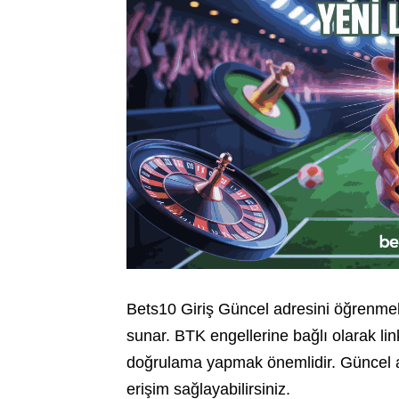
Bets10 Giriş Güncel adresini öğrenmek i
sunar. BTK engellerine bağlı olarak li
doğrulama yapmak önemlidir. Güncel a
erişim sağlayabilirsiniz.