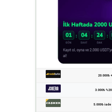
20.000₺ 
3.000₺ %20
5.000₺ iade 