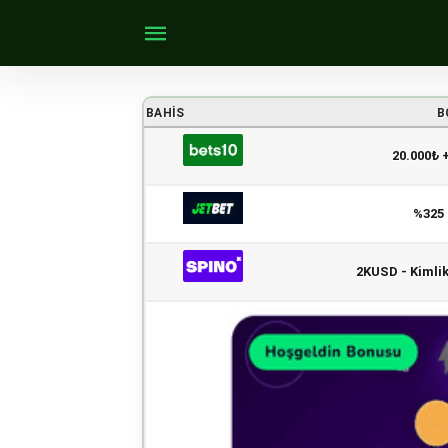
BAHIS
B
20.000₺ 
%325 
2KUSD - Kimli