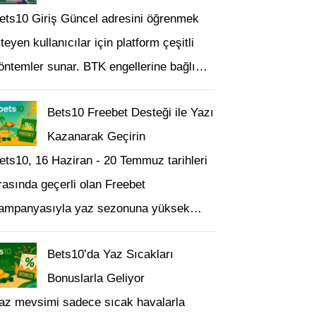
ets10 Giriş Güncel adresini öğrenmek
steyen kullanıcılar için platform çeşitli
öntemler sunar. BTK engellerine bağlı…
Bets10 Freebet Desteği ile Yazı
Kazanarak Geçirin
ets10, 16 Haziran - 20 Temmuz tarihleri
rasında geçerli olan Freebet
ampanyasıyla yaz sezonuna yüksek…
Bets10’da Yaz Sıcakları
Bonuslarla Geliyor
az mevsimi sadece sıcak havalarla