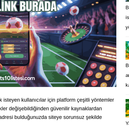
B
i
y
B
a
k
steyen kullanıcılar için platform çeşitli yöntemler
nkler değişebildiğinden güvenilir kaynaklardan
dresi bulduğunuzda siteye sorunsuz şekilde
Y