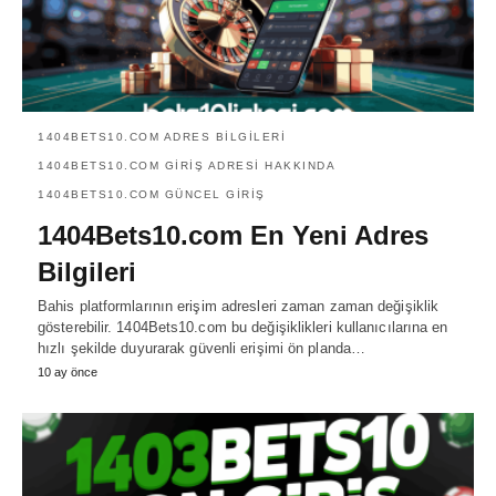
1404BETS10.COM ADRES BILGILERI
1404BETS10.COM GIRIŞ ADRESI HAKKINDA
1404BETS10.COM GÜNCEL GIRIŞ
1404Bets10.com En Yeni Adres
Bilgileri
Bahis platformlarının erişim adresleri zaman zaman değişiklik
gösterebilir. 1404Bets10.com bu değişiklikleri kullanıcılarına en
hızlı şekilde duyurarak güvenli erişimi ön planda…
10 ay önce