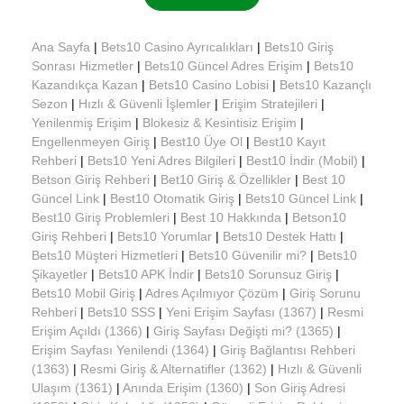
Ana Sayfa
|
Bets10 Casino Ayrıcalıkları
|
Bets10 Giriş
Sonrası Hizmetler
|
Bets10 Güncel Adres Erişim
|
Bets10
Kazandıkça Kazan
|
Bets10 Casino Lobisi
|
Bets10 Kazançlı
Sezon
|
Hızlı & Güvenli İşlemler
|
Erişim Stratejileri
|
Yenilenmiş Erişim
|
Blokesiz & Kesintisiz Erişim
|
Engellenmeyen Giriş
|
Best10 Üye Ol
|
Best10 Kayıt
Rehberi
|
Bets10 Yeni Adres Bilgileri
|
Best10 İndir (Mobil)
|
Betson Giriş Rehberi
|
Bet10 Giriş & Özellikler
|
Best 10
Güncel Link
|
Best10 Otomatik Giriş
|
Bets10 Güncel Link
|
Best10 Giriş Problemleri
|
Best 10 Hakkında
|
Betson10
Giriş Rehberi
|
Bets10 Yorumlar
|
Bets10 Destek Hattı
|
Bets10 Müşteri Hizmetleri
|
Bets10 Güvenilir mi?
|
Bets10
Şikayetler
|
Bets10 APK İndir
|
Bets10 Sorunsuz Giriş
|
Bets10 Mobil Giriş
|
Adres Açılmıyor Çözüm
|
Giriş Sorunu
Rehberi
|
Bets10 SSS
|
Yeni Erişim Sayfası (1367)
|
Resmi
Erişim Açıldı (1366)
|
Giriş Sayfası Değişti mi? (1365)
|
Erişim Sayfası Yenilendi (1364)
|
Giriş Bağlantısı Rehberi
(1363)
|
Resmi Giriş & Alternatifler (1362)
|
Hızlı & Güvenli
Ulaşım (1361)
|
Anında Erişim (1360)
|
Son Giriş Adresi