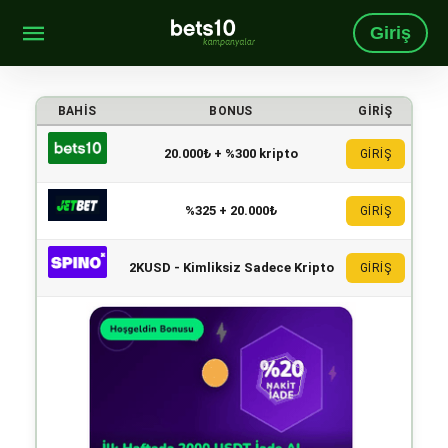
Giriş
BAHIS
BONUS
GIRIŞ
20.000₺ + %300 kripto
GİRİŞ
%325 + 20.000₺
GİRİŞ
2KUSD - Kimliksiz Sadece Kripto
GİRİŞ