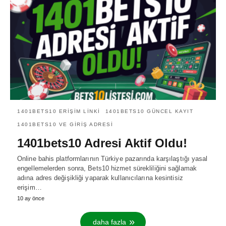
1401BETS10 ERIŞIM LINKI
1401BETS10 GÜNCEL KAYIT
1401BETS10 VE GIRIŞ ADRESI
1401bets10 Adresi Aktif Oldu!
Online bahis platformlarının Türkiye pazarında karşılaştığı yasal
engellemelerden sonra, Bets10 hizmet sürekliliğini sağlamak
adına adres değişikliği yaparak kullanıcılarına kesintisiz
erişim…
10 ay önce
daha fazla