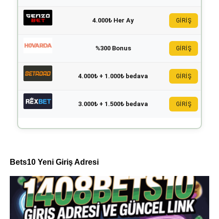
4.000₺ Her Ay
GİRİŞ
%300 Bonus
GİRİŞ
4.000₺ + 1.000₺ bedava
GİRİŞ
3.000₺ + 1.500₺ bedava
GİRİŞ
Bets10 Yeni Giriş Adresi