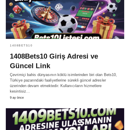
1408BETS10
1408Bets10 Giriş Adresi ve
Güncel Link
Çevrimiçi bahis dünyasının köklü isimlerinden biri olan Bets10,
Türkiye pazarındaki faaliyetlerine sürekli güncel adresler
üzerinden devam etmektedir. Kullanıcıların hizmetlere
kesintisiz…
9 ay önce