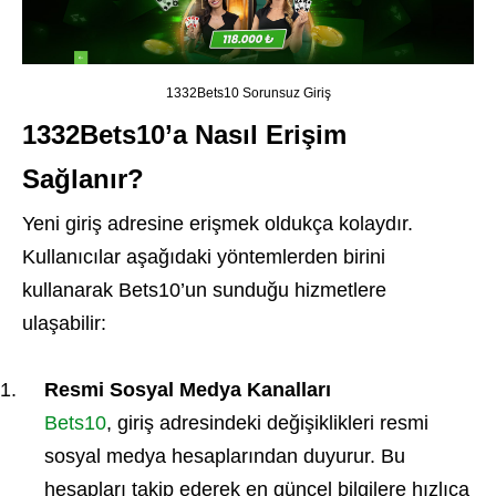
1332Bets10 Sorunsuz Giriş
1332Bets10’a Nasıl Erişim
Sağlanır?
Yeni giriş adresine erişmek oldukça kolaydır.
Kullanıcılar aşağıdaki yöntemlerden birini
kullanarak Bets10’un sunduğu hizmetlere
ulaşabilir:
Resmi Sosyal Medya Kanalları
Bets10
, giriş adresindeki değişiklikleri resmi
sosyal medya hesaplarından duyurur. Bu
hesapları takip ederek en güncel bilgilere hızlıca