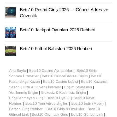
Bets10 Resmi Giriş 2026 — Güncel Adres ve
Güvenlik
Bets10 Jackpot Oyunları 2026 Rehberi
Bets10 Futbol Bahisleri 2026 Rehberi
Ana Sayfa
|
Bets10 Casino Ayrıcalıkları
|
Bets10 Giriş
Sonrası Hizmetler
|
Bets10 Güncel Adres Erişim
|
Bets10
Kazandıkça Kazan
|
Bets10 Casino Lobisi
|
Bets10 Kazançlı
Sezon
|
Hızlı & Güvenli İşlemler
|
Erişim Stratejileri
|
Yenilenmiş Erişim
|
Blokesiz & Kesintisiz Erişim
|
Engellenmeyen Giriş
|
Best10 Üye Ol
|
Best10 Kayıt
Rehberi
|
Bets10 Yeni Adres Bilgileri
|
Best10 İndir (Mobil)
|
Betson Giriş Rehberi
|
Bet10 Giriş & Özellikler
|
Best 10
Güncel Link
|
Best10 Otomatik Giriş
|
Bets10 Güncel Link
|