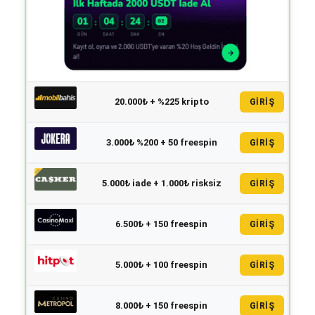
20.000₺ + %225 kripto
GİRİŞ
3.000₺ %200 + 50 freespin
GİRİŞ
5.000₺ iade + 1.000₺ risksiz
GİRİŞ
6.500₺ + 150 freespin
GİRİŞ
5.000₺ + 100 freespin
GİRİŞ
8.000₺ + 150 freespin
GİRİŞ