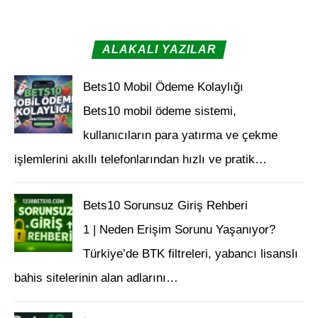
ALAKALI YAZILAR
Bets10 Mobil Ödeme Kolaylığı
Bets10 mobil ödeme sistemi,
kullanıcıların para yatırma ve çekme
işlemlerini akıllı telefonlarından hızlı ve pratik…
Bets10 Sorunsuz Giriş Rehberi
1 | Neden Erişim Sorunu Yaşanıyor?
Türkiye’de BTK filtreleri, yabancı lisanslı
bahis sitelerinin alan adlarını…