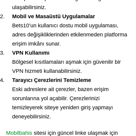
ulaşabilirsiniz.
Mobil ve Masaüstü Uygulamalar
Bets10’un kullanıcı dostu mobil uygulaması,
adres değişikliklerinden etkilenmeden platforma
erişim imkânı sunar.
VPN Kullanımı
Bölgesel kısıtlamaları aşmak için güvenilir bir
VPN hizmeti kullanabilirsiniz.
Tarayıcı Çerezlerini Temizleme
Eski adreslere ait çerezler, bazen erişim
sorunlarına yol açabilir. Çerezlerinizi
temizleyerek siteye yeniden giriş yapmayı
deneyebilirsiniz.
Mobilbahis
sitesi için güncel linke ulaşmak için