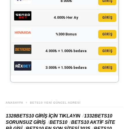
8.000₺
GİRİŞ
4.000₺ Her Ay
GİRİŞ
%300 Bonus
GİRİŞ
4.000₺ + 1.000₺ bedava
GİRİŞ
3.000₺ + 1.500₺ bedava
GİRİŞ
ANASAYFA
BETS10 YENI GÜNCEL ADRESI
1328BETS10 GIRIŞ İÇIN TIKLAYIN
1332BETS10
SORUNSUZ GIRIŞ
BETS10
BETS10 AKTIF SITE
BILGISI
BETS10 EN SON SITESI 2025
BETS10