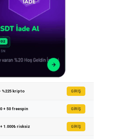
+ %225 kripto
GİRİŞ
0 + 50 freespin
GİRİŞ
+ 1.000₺ risksiz
GİRİŞ