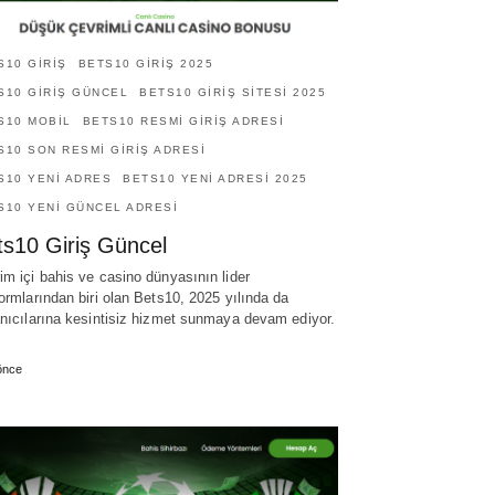
S10 GIRIŞ
BETS10 GIRIŞ 2025
S10 GIRIŞ GÜNCEL
BETS10 GIRIŞ SITESI 2025
S10 MOBIL
BETS10 RESMI GIRIŞ ADRESI
S10 SON RESMI GIRIŞ ADRESI
S10 YENI ADRES
BETS10 YENI ADRESI 2025
S10 YENI GÜNCEL ADRESI
ts10 Giriş Güncel
im içi bahis ve casino dünyasının lider
formlarından biri olan Bets10, 2025 yılında da
anıcılarına kesintisiz hizmet sunmaya devam ediyor.
 önce