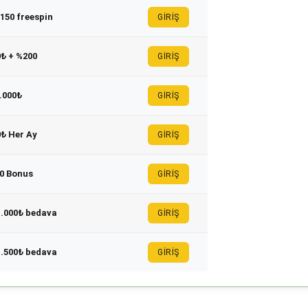
 150 freespin
GİRİŞ
0₺ + %200
GİRİŞ
.000₺
GİRİŞ
0₺ Her Ay
GİRİŞ
0 Bonus
GİRİŞ
1.000₺ bedava
GİRİŞ
1.500₺ bedava
GİRİŞ