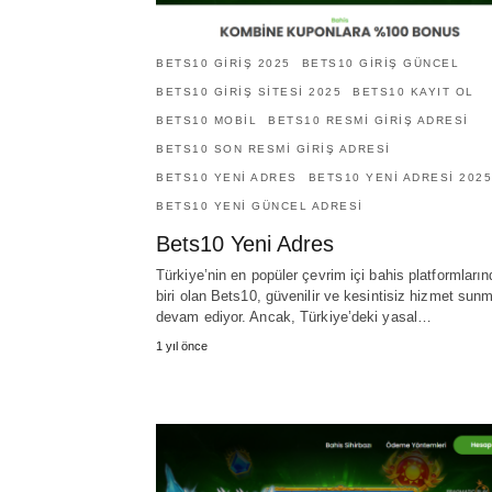
BETS10 GIRIŞ 2025
BETS10 GIRIŞ GÜNCEL
BETS10 GIRIŞ SITESI 2025
BETS10 KAYIT OL
BETS10 MOBIL
BETS10 RESMI GIRIŞ ADRESI
BETS10 SON RESMI GIRIŞ ADRESI
BETS10 YENI ADRES
BETS10 YENI ADRESI 2025
BETS10 YENI GÜNCEL ADRESI
Bets10 Yeni Adres
Türkiye’nin en popüler çevrim içi bahis platformları
biri olan Bets10, güvenilir ve kesintisiz hizmet sun
devam ediyor. Ancak, Türkiye’deki yasal…
1 yıl önce