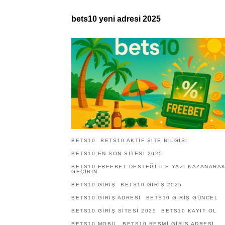
bets10 yeni adresi 2025
BETS10
BETS10 AKTIF SITE BILGISI
BETS10 EN SON SITESI 2025
BETS10 FREEBET DESTEĞI ILE YAZI KAZANARA
GEÇIRIN
BETS10 GIRIŞ
BETS10 GIRIŞ 2025
BETS10 GIRIŞ ADRESI
BETS10 GIRIŞ GÜNCEL
BETS10 GIRIŞ SITESI 2025
BETS10 KAYIT OL
BETS10 MOBIL
BETS10 RESMI GIRIŞ ADRESI