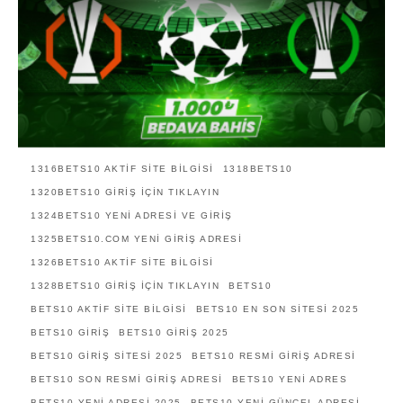
1316BETS10 AKTIF SITE BILGISI
1318BETS10
1320BETS10 GIRIŞ İÇIN TIKLAYIN
1324BETS10 YENI ADRESI VE GIRIŞ
1325BETS10.COM YENI GIRIŞ ADRESI
1326BETS10 AKTIF SITE BILGISI
1328BETS10 GIRIŞ İÇIN TIKLAYIN
BETS10
BETS10 AKTIF SITE BILGISI
BETS10 EN SON SITESI 2025
BETS10 GIRIŞ
BETS10 GIRIŞ 2025
BETS10 GIRIŞ SITESI 2025
BETS10 RESMI GIRIŞ ADRESI
BETS10 SON RESMI GIRIŞ ADRESI
BETS10 YENI ADRES
BETS10 YENI ADRESI 2025
BETS10 YENI GÜNCEL ADRESI