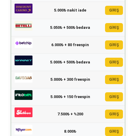
5.000₺ nakit iade
GİRİŞ
5.050₺ + 500₺ bedava
GİRİŞ
6.000₺ + 80 freespin
GİRİŞ
5.000₺ + 500₺ bedava
GİRİŞ
5.000₺ + 300 freespin
GİRİŞ
5.000₺ + 150 freespin
GİRİŞ
7.500₺ + %200
GİRİŞ
8.000₺
GİRİŞ