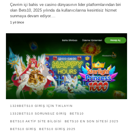
Çevrim içi bahis ve casino dünyasının lider platformlarından biri
olan Bets10, 2025 yılında da kullanıcılarına kesintisiz hizmet
sunmaya devam ediyor.…
1 yıl önce
1328BETS10 GIRIŞ İÇIN TIKLAYIN
1332BETS10 SORUNSUZ GIRIŞ
BETS10
BETS10 AKTIF SITE BILGISI
BETS10 EN SON SITESI 2025
BETS10 GIRIŞ
BETS10 GIRIŞ 2025