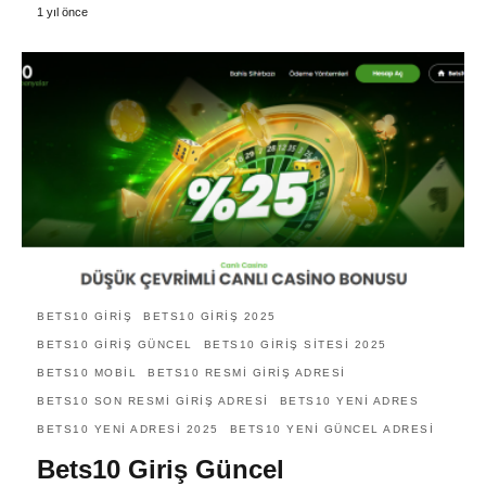
1 yıl önce
BETS10 GIRIŞ
BETS10 GIRIŞ 2025
BETS10 GIRIŞ GÜNCEL
BETS10 GIRIŞ SITESI 2025
BETS10 MOBIL
BETS10 RESMI GIRIŞ ADRESI
BETS10 SON RESMI GIRIŞ ADRESI
BETS10 YENI ADRES
BETS10 YENI ADRESI 2025
BETS10 YENI GÜNCEL ADRESI
Bets10 Giriş Güncel