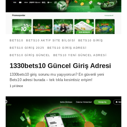
BETS10
BETS10 AKTIF SITE BILGISI
BETS10 GIRIŞ
BETS10 GIRIŞ 2025
BETS10 GIRIŞ ADRESI
BETS10 GIRIŞ GÜNCEL
BETS10 YENI GÜNCEL ADRESI
1330bets10 Güncel Giriş Adresi
1330bets10 giriş sorunu mu yaşıyorsun? En güvenli yeni
Bets10 adresi burada – tek tıkla kesintisiz erişim!
1 yıl önce