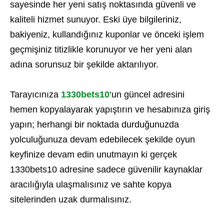
sayesinde her yeni satış noktasında güvenli ve
kaliteli hizmet sunuyor. Eski üye bilgileriniz,
bakiyeniz, kullandığınız kuponlar ve önceki işlem
geçmişiniz titizlikle korunuyor ve her yeni alan
adına sorunsuz bir şekilde aktarılıyor.
Tarayıcınıza
1330bets10
‘un güncel adresini
hemen kopyalayarak yapıştırın ve hesabınıza giriş
yapın; herhangi bir noktada durduğunuzda
yolculuğunuza devam edebilecek şekilde oyun
keyfinize devam edin unutmayın ki gerçek
1330bets10 adresine sadece güvenilir kaynaklar
aracılığıyla ulaşmalısınız ve sahte kopya
sitelerinden uzak durmalısınız.