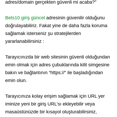
adres/domain gerçekten güvenli mi acaba?”
Bets10 giriş güncel
adresinin güvenilir olduğunu
doğrulayabiliriz. Fakat yine de daha fazla koruma
sağlamak isterseniz şu stratejilerden
yararlanabilirsiniz :
Tarayıcınızda bir web sitesinin güvenli olduğundan
emin olmak için adres çubuklarında kilit simgesine
bakın ve bağlantının “https://” ile başladığından
emin olun.
Tarayıcınıza kolay erişim sağlamak için URL yer
iminize yeni bir giriş URL’sı ekleyebilir veya
masaüstünüzde bir kısayol oluşturabilirsiniz,