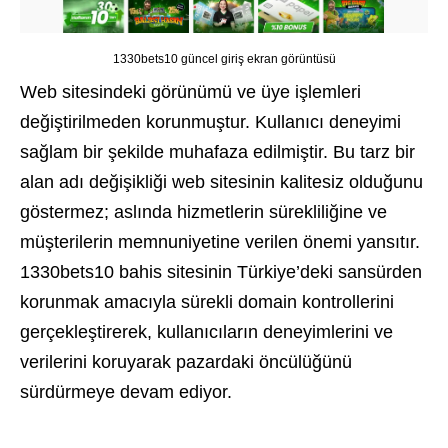
1330bets10 güncel giriş ekran görüntüsü
Web sitesindeki görünümü ve üye işlemleri
değiştirilmeden korunmuştur. Kullanıcı deneyimi
sağlam bir şekilde muhafaza edilmiştir. Bu tarz bir
alan adı değişikliği web sitesinin kalitesiz olduğunu
göstermez; aslında hizmetlerin sürekliliğine ve
müşterilerin memnuniyetine verilen önemi yansıtır.
1330bets10 bahis sitesinin Türkiye’deki sansürden
korunmak amacıyla sürekli domain kontrollerini
gerçekleştirerek, kullanıcıların deneyimlerini ve
verilerini koruyarak pazardaki öncülüğünü
sürdürmeye devam ediyor.