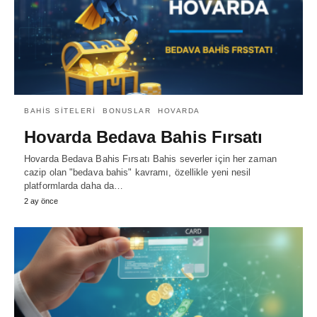
BAHIS SITELERI
BONUSLAR
HOVARDA
Hovarda Bedava Bahis Fırsatı
Hovarda Bedava Bahis Fırsatı Bahis severler için her zaman
cazip olan "bedava bahis" kavramı, özellikle yeni nesil
platformlarda daha da…
2 ay önce