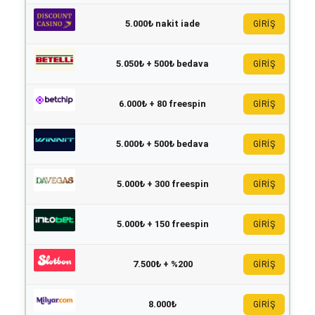
5.000₺ nakit iade
GİRİŞ
5.050₺ + 500₺ bedava
GİRİŞ
6.000₺ + 80 freespin
GİRİŞ
5.000₺ + 500₺ bedava
GİRİŞ
5.000₺ + 300 freespin
GİRİŞ
5.000₺ + 150 freespin
GİRİŞ
7.500₺ + %200
GİRİŞ
8.000₺
GİRİŞ