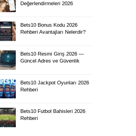
Değerlendirmeleri 2026
Bets10 Bonus Kodu 2026
Rehberi Avantajları Nelerdir?
Bets10 Resmi Giriş 2026 —
Güncel Adres ve Güvenlik
Bets10 Jackpot Oyunları 2026
Rehberi
Bets10 Futbol Bahisleri 2026
Rehberi