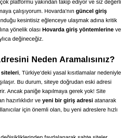
çok platformu yakından takip ediyor ve siz değerli
nmaya çalışıyorum. Hovarda’nın
güncel giriş
nduğu kesintisiz eğlenceye ulaşmak adına kritik
lına yönelik olası
Hovarda giriş yöntemlerine
ve
ylıca değineceğiz.
dresini Neden Aramalısınız?
siteleri
, Türkiye’deki yasal kısıtlamalar nedeniyle
karşılaşır. Bu durum, siteye doğrudan eski adresi
rir. Ancak paniğe kapılmaya gerek yok! Site
n hazırlıklıdır ve
yeni bir giriş adresi
atanarak
anıcılar için önemli olan, bu yeni adreslere hızlı
 değişikliklerinden faydalanarak sahte siteler