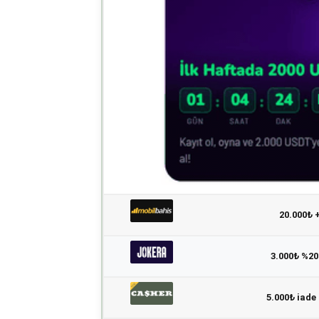
20.000₺ 
3.000₺ %20
5.000₺ iade 