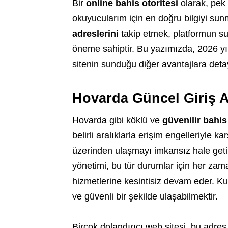
Bir
online bahis otoritesi
olarak, pek 
okuyucularım için en doğru bilgiyi su
adreslerini
takip etmek, platformun su
öneme sahiptir. Bu yazımızda, 2026 yı
sitenin sunduğu diğer avantajlara deta
Hovarda Güncel Giriş A
Hovarda gibi köklü ve
güvenilir bahis 
belirli aralıklarla erişim engelleriyle 
üzerinden ulaşmayı imkansız hale geti
yönetimi, bu tür durumlar için her zama
hizmetlerine kesintisiz devam eder. Kull
ve güvenli bir şekilde ulaşabilmektir.
Birçok dolandırıcı web sitesi, bu adres