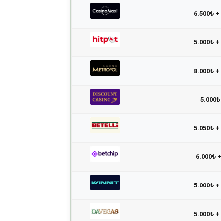
6.500₺ +
5.000₺ +
8.000₺ +
5.000₺
5.050₺ +
6.000₺ +
5.000₺ +
5.000₺ +