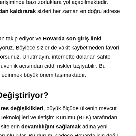
erişiminde bazı zorluklara yol açabilmektedir.
adan kaldırarak
sizleri her zaman en doğru adrese
an takip ediyor ve
Hovarda son giriş linki
oruz. Böylece sizler de vakit kaybetmeden favori
iyorsunuz. Unutmayın, internette dolanan sahte
enlik açısından ciddi riskler taşıyabilir. Bu
i edinmek büyük önem taşımaktadır.
eğiştiriyor?
res değişiklikleri
, büyük ölçüde ülkenin mevcut
Teknolojileri ve İletişim Kurumu (BTK) tarafından
sitelerin
devamlılığını sağlamak
adına yeni
runlu kılar. Bu durum, sadece Hovarda için değil,