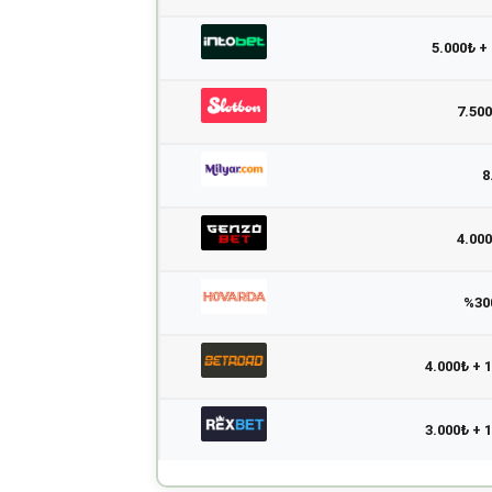
5.000₺ +
7.50
8
4.00
%30
4.000₺ + 
3.000₺ + 