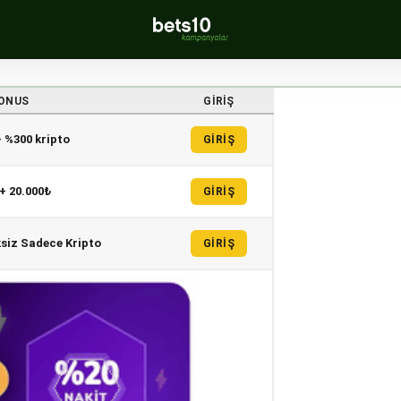
ONUS
GIRIŞ
+ %300 kripto
GİRİŞ
+ 20.000₺
GİRİŞ
ksiz Sadece Kripto
GİRİŞ