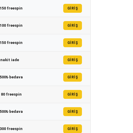
 150 freespin
GİRİŞ
 100 freespin
GİRİŞ
 150 freespin
GİRİŞ
 nakit iade
GİRİŞ
 500₺ bedava
GİRİŞ
 80 freespin
GİRİŞ
 500₺ bedava
GİRİŞ
 300 freespin
GİRİŞ