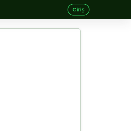
Giriş