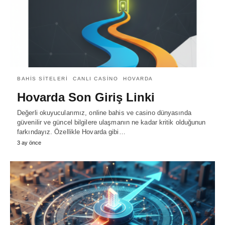
BAHIS SITELERI
CANLI CASINO
HOVARDA
Hovarda Son Giriş Linki
Değerli okuyucularımız, online bahis ve casino dünyasında
güvenilir ve güncel bilgilere ulaşmanın ne kadar kritik olduğunun
farkındayız. Özellikle Hovarda gibi…
3 ay önce