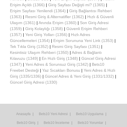
Erişim Açıldı (1366)
|
Giriş Sayfası Değişti mi? (1365)
|
Erişim Sayfası Yenilendi (1364)
|
Giriş Bağlantısı Rehberi
(1363)
|
Resmi Giriş & Alternatifler (1362)
|
Hızlı & Güvenli
Ulaşım (1361)
|
Anında Erişim (1360)
|
Son Giriş Adresi
(1359)
|
Giriş Kolaylığı (1358)
|
Güvenli Erişim Rehberi
(1357)
|
Yeni Giriş Yolları (1356)
|
Hızlı Adres
Güncellemeleri (1354)
|
Erişim Sorununa Yeni Link (1353)
|
Tek Tıkla Giriş (1352)
|
Resmi Giriş Sayfası (1351)
|
Kesintisiz Ulaşım Rehberi (1350)
|
Adres & Bağlantı
Kılavuzu (1349)
|
En Hızlı Giriş (1348)
|
Güncel Giriş Adresi
(1347)
|
Yeni Adres & Sorunsuz Giriş (1342)
|
Bets10
Freebet Desteği
|
Yaz Sıcakları Bonusu
|
Yeni Adres & Hızlı
Giriş (1335/1336)
|
Güncel Adres & Yeni Giriş (1331/1332)
|
Güncel Giriş Adresi (1330)
Anasayfa
Bets10 Yeni Adresi
Bets10 Uygulama
Bets10 Giriş
Bets10 İnceleme
Bets10 Yorumlar