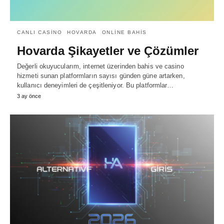
CANLI CASINO
HOVARDA
ONLINE BAHIS
Hovarda Şikayetler ve Çözümler
Değerli okuyucularım, internet üzerinden bahis ve casino
hizmeti sunan platformların sayısı günden güne artarken,
kullanıcı deneyimleri de çeşitleniyor. Bu platformlar…
3 ay önce