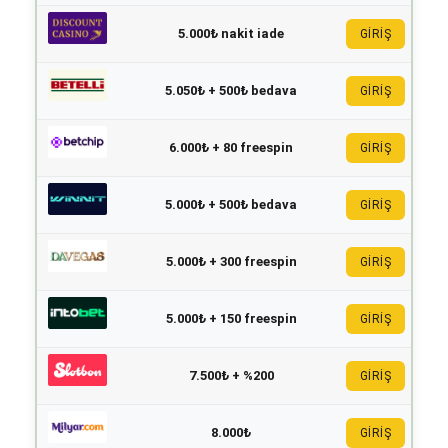
5.000₺ nakit iade
GİRİŞ
5.050₺ + 500₺ bedava
GİRİŞ
6.000₺ + 80 freespin
GİRİŞ
5.000₺ + 500₺ bedava
GİRİŞ
5.000₺ + 300 freespin
GİRİŞ
5.000₺ + 150 freespin
GİRİŞ
7.500₺ + %200
GİRİŞ
8.000₺
GİRİŞ