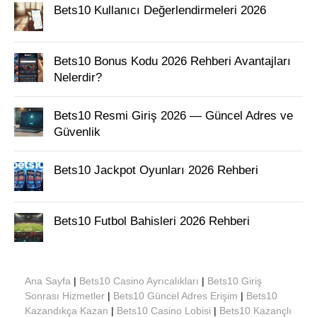
Bets10 Kullanıcı Değerlendirmeleri 2026
Bets10 Bonus Kodu 2026 Rehberi Avantajları
Nelerdir?
Bets10 Resmi Giriş 2026 — Güncel Adres ve
Güvenlik
Bets10 Jackpot Oyunları 2026 Rehberi
Bets10 Futbol Bahisleri 2026 Rehberi
Ana Sayfa
|
Bets10 Casino Ayrıcalıkları
|
Bets10 Giriş
Sonrası Hizmetler
|
Bets10 Güncel Adres Erişim
|
Bets10
Kazandıkça Kazan
|
Bets10 Casino Lobisi
|
Bets10 Kazançlı