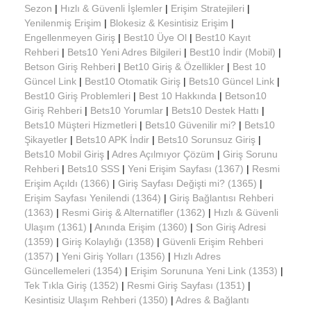
Sezon
|
Hızlı & Güvenli İşlemler
|
Erişim Stratejileri
|
Yenilenmiş Erişim
|
Blokesiz & Kesintisiz Erişim
|
Engellenmeyen Giriş
|
Best10 Üye Ol
|
Best10 Kayıt
Rehberi
|
Bets10 Yeni Adres Bilgileri
|
Best10 İndir (Mobil)
|
Betson Giriş Rehberi
|
Bet10 Giriş & Özellikler
|
Best 10
Güncel Link
|
Best10 Otomatik Giriş
|
Bets10 Güncel Link
|
Best10 Giriş Problemleri
|
Best 10 Hakkında
|
Betson10
Giriş Rehberi
|
Bets10 Yorumlar
|
Bets10 Destek Hattı
|
Bets10 Müşteri Hizmetleri
|
Bets10 Güvenilir mi?
|
Bets10
Şikayetler
|
Bets10 APK İndir
|
Bets10 Sorunsuz Giriş
|
Bets10 Mobil Giriş
|
Adres Açılmıyor Çözüm
|
Giriş Sorunu
Rehberi
|
Bets10 SSS
|
Yeni Erişim Sayfası (1367)
|
Resmi
Erişim Açıldı (1366)
|
Giriş Sayfası Değişti mi? (1365)
|
Erişim Sayfası Yenilendi (1364)
|
Giriş Bağlantısı Rehberi
(1363)
|
Resmi Giriş & Alternatifler (1362)
|
Hızlı & Güvenli
Ulaşım (1361)
|
Anında Erişim (1360)
|
Son Giriş Adresi
(1359)
|
Giriş Kolaylığı (1358)
|
Güvenli Erişim Rehberi
(1357)
|
Yeni Giriş Yolları (1356)
|
Hızlı Adres
Güncellemeleri (1354)
|
Erişim Sorununa Yeni Link (1353)
|
Tek Tıkla Giriş (1352)
|
Resmi Giriş Sayfası (1351)
|
Kesintisiz Ulaşım Rehberi (1350)
|
Adres & Bağlantı