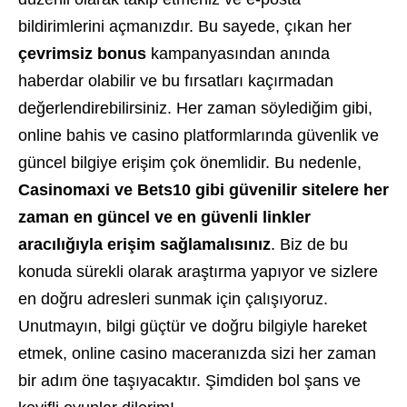
bildirimlerini açmanızdır. Bu sayede, çıkan her
çevrimsiz bonus
kampanyasından anında
haberdar olabilir ve bu fırsatları kaçırmadan
değerlendirebilirsiniz. Her zaman söylediğim gibi,
online bahis ve casino platformlarında güvenlik ve
güncel bilgiye erişim çok önemlidir. Bu nedenle,
Casinomaxi ve Bets10 gibi güvenilir sitelere her
zaman en güncel ve en güvenli linkler
aracılığıyla erişim sağlamalısınız
. Biz de bu
konuda sürekli olarak araştırma yapıyor ve sizlere
en doğru adresleri sunmak için çalışıyoruz.
Unutmayın, bilgi güçtür ve doğru bilgiyle hareket
etmek, online casino maceranızda sizi her zaman
bir adım öne taşıyacaktır. Şimdiden bol şans ve