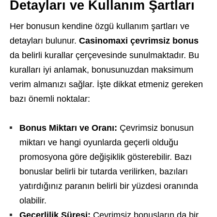
Detayları ve Kullanım Şartları
Her bonusun kendine özgü kullanım şartları ve
detayları bulunur.
Casinomaxi çevrimsiz bonus
da belirli kurallar çerçevesinde sunulmaktadır. Bu
kuralları iyi anlamak, bonusunuzdan maksimum
verim almanızı sağlar. İşte dikkat etmeniz gereken
bazı önemli noktalar:
Bonus Miktarı ve Oranı:
Çevrimsiz bonusun
miktarı ve hangi oyunlarda geçerli olduğu
promosyona göre değişiklik gösterebilir. Bazı
bonuslar belirli bir tutarda verilirken, bazıları
yatırdığınız paranın belirli bir yüzdesi oranında
olabilir.
Geçerlilik Süresi:
Çevrimsiz bonusların da bir