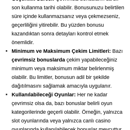
son kullanma tarihi olabilir. Bonusunuzu belirtilen
süre içinde kullanmazsanız veya çekmezseniz,
geçerliliğini yitirebilir. Bu yüzden bonusu
kazandıktan sonra detayları kontrol etmek
önemlidir.
Minimum ve Maksimum Çekim Limitleri:
Bazı
çevrimsiz bonuslarda
çekim yapabileceğiniz
minimum veya maksimum miktar belirlenmiş
olabilir. Bu limitler, bonusun adil bir şekilde
dağıtılmasını sağlamak amacıyla uygulanır.
Kullanılabileceği Oyunlar:
Her ne kadar
çevrimsiz olsa da, bazı bonuslar belirli oyun
kategorilerinde geçerli olabilir. Örneğin, yalnızca
slot oyunlarında veya yalnızca canlı casino
oyunlarında kullanılabilecek bonuslar mevcuttur.