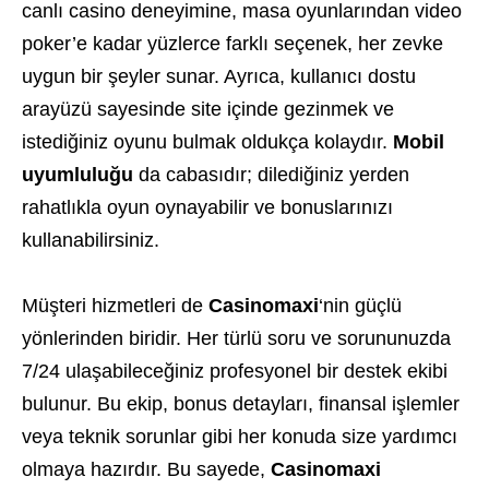
canlı casino deneyimine, masa oyunlarından video
poker’e kadar yüzlerce farklı seçenek, her zevke
uygun bir şeyler sunar. Ayrıca, kullanıcı dostu
arayüzü sayesinde site içinde gezinmek ve
istediğiniz oyunu bulmak oldukça kolaydır.
Mobil
uyumluluğu
da cabasıdır; dilediğiniz yerden
rahatlıkla oyun oynayabilir ve bonuslarınızı
kullanabilirsiniz.
Müşteri hizmetleri de
Casinomaxi
‘nin güçlü
yönlerinden biridir. Her türlü soru ve sorununuzda
7/24 ulaşabileceğiniz profesyonel bir destek ekibi
bulunur. Bu ekip, bonus detayları, finansal işlemler
veya teknik sorunlar gibi her konuda size yardımcı
olmaya hazırdır. Bu sayede,
Casinomaxi