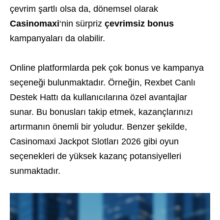
çevrim şartlı olsa da, dönemsel olarak
Casinomaxi
‘nin sürpriz
çevrimsiz bonus
kampanyaları da olabilir.
Online platformlarda pek çok bonus ve kampanya
seçeneği bulunmaktadır. Örneğin, Rexbet Canlı
Destek Hattı da kullanıcılarına özel avantajlar
sunar. Bu bonusları takip etmek, kazançlarınızı
artırmanın önemli bir yoludur. Benzer şekilde,
Casinomaxi Jackpot Slotları 2026 gibi oyun
seçenekleri de yüksek kazanç potansiyelleri
sunmaktadır.