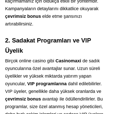
kaçırmamanız için oldukça etkili bir yöntemdir.
Kampanyaların detaylarını dikkatlice okuyarak
çevrimsiz bonus
elde etme şansınızı
artırabilirsiniz.
2. Sadakat Programları ve VIP
Üyelik
Birçok online casino gibi
Casinomaxi
de sadık
oyuncularına özel avantajlar sunar. Uzun süreli
üyelikler ve yüksek miktarda yatırım yapan
oyuncular,
VIP programlarına
dahil edilebilirler.
VIP üyeler, genellikle daha yüksek oranlarda ve
çevrimsiz bonus
avantajı ile ödüllendirilirler. Bu
programlar, size özel atanmış hesap yöneticileri,