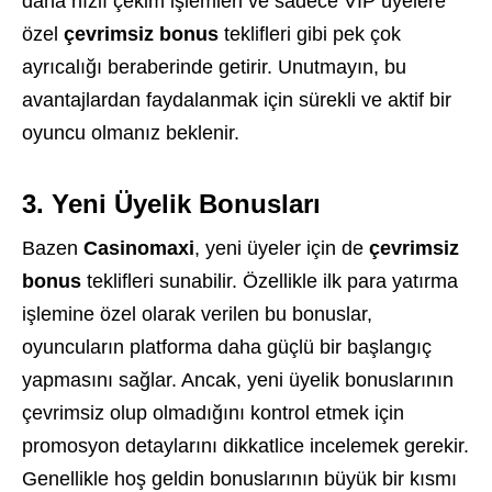
daha hızlı çekim işlemleri ve sadece VIP üyelere
özel
çevrimsiz bonus
teklifleri gibi pek çok
ayrıcalığı beraberinde getirir. Unutmayın, bu
avantajlardan faydalanmak için sürekli ve aktif bir
oyuncu olmanız beklenir.
3. Yeni Üyelik Bonusları
Bazen
Casinomaxi
, yeni üyeler için de
çevrimsiz
bonus
teklifleri sunabilir. Özellikle ilk para yatırma
işlemine özel olarak verilen bu bonuslar,
oyuncuların platforma daha güçlü bir başlangıç
yapmasını sağlar. Ancak, yeni üyelik bonuslarının
çevrimsiz olup olmadığını kontrol etmek için
promosyon detaylarını dikkatlice incelemek gerekir.
Genellikle hoş geldin bonuslarının büyük bir kısmı