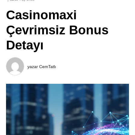
Casinomaxi
Çevrimsiz Bonus
Detayı
yazar CemTatlı