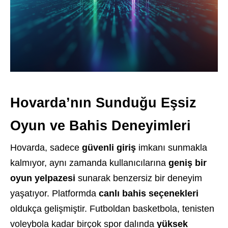
Hovarda’nın Sunduğu Eşsiz
Oyun ve Bahis Deneyimleri
Hovarda, sadece
güvenli giriş
imkanı sunmakla
kalmıyor, aynı zamanda kullanıcılarına
geniş bir
oyun yelpazesi
sunarak benzersiz bir deneyim
yaşatıyor. Platformda
canlı bahis seçenekleri
oldukça gelişmiştir. Futboldan basketbola, tenisten
voleybola kadar birçok spor dalında
yüksek