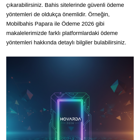
çıkarabilirsiniz. Bahis sitelerinde güvenli ödeme
yöntemleri de oldukça önemlidir. Örneğin,
Mobilbahis Papara ile Ödeme 2026 gibi
makalelerimizde farklı platformlardaki ödeme
yöntemleri hakkında detaylı bilgiler bulabilirsiniz.