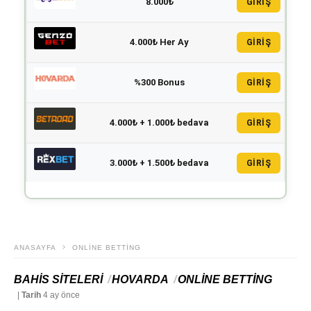
8.000₺
GİRİŞ
4.000₺ Her Ay
GİRİŞ
%300 Bonus
GİRİŞ
4.000₺ + 1.000₺ bedava
GİRİŞ
3.000₺ + 1.500₺ bedava
GİRİŞ
ANASAYFA
ONLINE BETTING
BAHIS SITELERI
HOVARDA
ONLINE BETTING
|
Tarih
4 ay önce