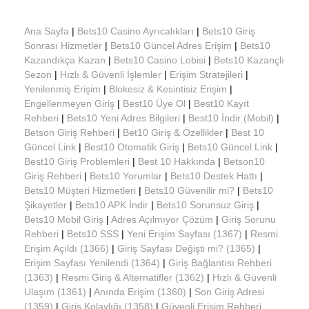
Ana Sayfa
|
Bets10 Casino Ayrıcalıkları
|
Bets10 Giriş
Sonrası Hizmetler
|
Bets10 Güncel Adres Erişim
|
Bets10
Kazandıkça Kazan
|
Bets10 Casino Lobisi
|
Bets10 Kazançlı
Sezon
|
Hızlı & Güvenli İşlemler
|
Erişim Stratejileri
|
Yenilenmiş Erişim
|
Blokesiz & Kesintisiz Erişim
|
Engellenmeyen Giriş
|
Best10 Üye Ol
|
Best10 Kayıt
Rehberi
|
Bets10 Yeni Adres Bilgileri
|
Best10 İndir (Mobil)
|
Betson Giriş Rehberi
|
Bet10 Giriş & Özellikler
|
Best 10
Güncel Link
|
Best10 Otomatik Giriş
|
Bets10 Güncel Link
|
Best10 Giriş Problemleri
|
Best 10 Hakkında
|
Betson10
Giriş Rehberi
|
Bets10 Yorumlar
|
Bets10 Destek Hattı
|
Bets10 Müşteri Hizmetleri
|
Bets10 Güvenilir mi?
|
Bets10
Şikayetler
|
Bets10 APK İndir
|
Bets10 Sorunsuz Giriş
|
Bets10 Mobil Giriş
|
Adres Açılmıyor Çözüm
|
Giriş Sorunu
Rehberi
|
Bets10 SSS
|
Yeni Erişim Sayfası (1367)
|
Resmi
Erişim Açıldı (1366)
|
Giriş Sayfası Değişti mi? (1365)
|
Erişim Sayfası Yenilendi (1364)
|
Giriş Bağlantısı Rehberi
(1363)
|
Resmi Giriş & Alternatifler (1362)
|
Hızlı & Güvenli
Ulaşım (1361)
|
Anında Erişim (1360)
|
Son Giriş Adresi
(1359)
|
Giriş Kolaylığı (1358)
|
Güvenli Erişim Rehberi