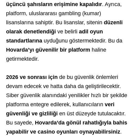
üçüncü şahısların erişimine kapalıdır
. Ayrıca,
platform, uluslararası gambling (kumar)
lisanslarına sahiptir. Bu lisanslar, sitenin
düzenli
olarak denetlendiği
ve belirli
adil oyun
standartlarına
uyduğunu göstermektedir. Bu da
Hovarda’yı güvenilir bir platform
haline
getirmektedir.
2026 ve sonrası için
de bu güvenlik önlemleri
devam edecek ve hatta daha da geliştirilecektir.
Siber güvenlik alanındaki yenilikler hızlı bir şekilde
platforma entegre edilerek, kullanıcıların
veri
güvenliği ve gizliliği
en üst düzeyde tutulacaktır.
Bu sayede,
Hovarda’da gönül rahatlığıyla bahis
yapabilir ve casino oyunları oynayabilirsiniz
.