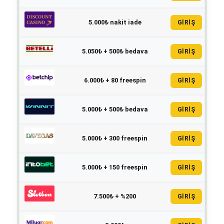
5.000₺ nakit iade
GİRİŞ
5.050₺ + 500₺ bedava
GİRİŞ
6.000₺ + 80 freespin
GİRİŞ
5.000₺ + 500₺ bedava
GİRİŞ
5.000₺ + 300 freespin
GİRİŞ
5.000₺ + 150 freespin
GİRİŞ
7.500₺ + %200
GİRİŞ