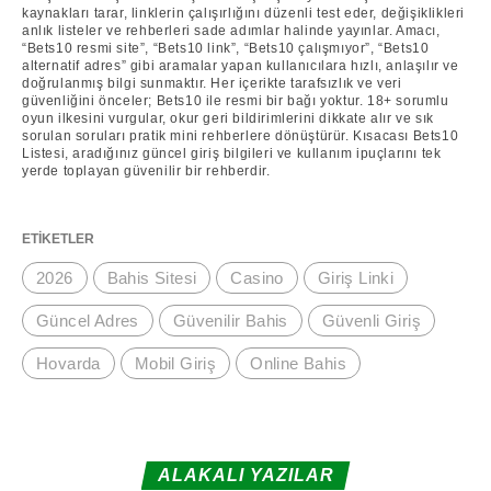
kaynakları tarar, linklerin çalışırlığını düzenli test eder, değişiklikleri
anlık listeler ve rehberleri sade adımlar halinde yayınlar. Amacı,
“Bets10 resmi site”, “Bets10 link”, “Bets10 çalışmıyor”, “Bets10
alternatif adres” gibi aramalar yapan kullanıcılara hızlı, anlaşılır ve
doğrulanmış bilgi sunmaktır. Her içerikte tarafsızlık ve veri
güvenliğini önceler; Bets10 ile resmi bir bağı yoktur. 18+ sorumlu
oyun ilkesini vurgular, okur geri bildirimlerini dikkate alır ve sık
sorulan soruları pratik mini rehberlere dönüştürür. Kısacası Bets10
Listesi, aradığınız güncel giriş bilgileri ve kullanım ipuçlarını tek
yerde toplayan güvenilir bir rehberdir.
ETIKETLER
2026
Bahis Sitesi
Casino
Giriş Linki
Güncel Adres
Güvenilir Bahis
Güvenli Giriş
Hovarda
Mobil Giriş
Online Bahis
ALAKALI YAZILAR