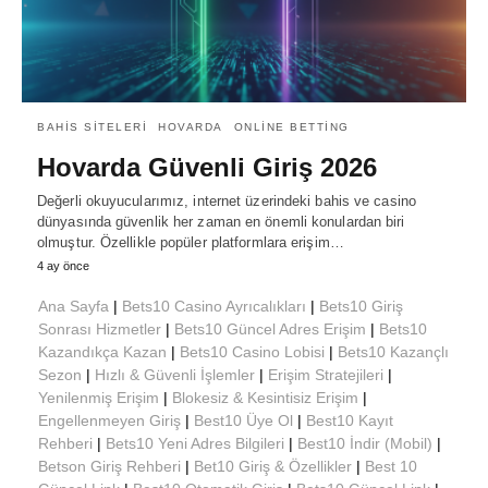
BAHIS SITELERI
HOVARDA
ONLINE BETTING
Hovarda Güvenli Giriş 2026
Değerli okuyucularımız, internet üzerindeki bahis ve casino
dünyasında güvenlik her zaman en önemli konulardan biri
olmuştur. Özellikle popüler platformlara erişim…
4 ay önce
Ana Sayfa
|
Bets10 Casino Ayrıcalıkları
|
Bets10 Giriş
Sonrası Hizmetler
|
Bets10 Güncel Adres Erişim
|
Bets10
Kazandıkça Kazan
|
Bets10 Casino Lobisi
|
Bets10 Kazançlı
Sezon
|
Hızlı & Güvenli İşlemler
|
Erişim Stratejileri
|
Yenilenmiş Erişim
|
Blokesiz & Kesintisiz Erişim
|
Engellenmeyen Giriş
|
Best10 Üye Ol
|
Best10 Kayıt
Rehberi
|
Bets10 Yeni Adres Bilgileri
|
Best10 İndir (Mobil)
|
Betson Giriş Rehberi
|
Bet10 Giriş & Özellikler
|
Best 10