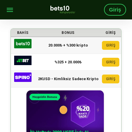
Giriş
BAHIS
BONUS
GIRIŞ
20.000₺ + %300 kripto
GİRİŞ
%325 + 20.000₺
GİRİŞ
2KUSD - Kimliksiz Sadece Kripto
GİRİŞ