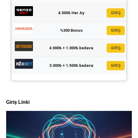
4.000₺ Her Ay
GİRİŞ
%300 Bonus
GİRİŞ
4.000₺ + 1.000₺ bedava
GİRİŞ
3.000₺ + 1.500₺ bedava
GİRİŞ
Giriş Linki