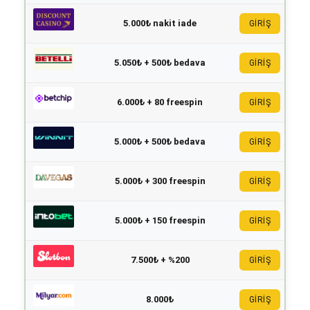
5.000₺ nakit iade
GİRİŞ
5.050₺ + 500₺ bedava
GİRİŞ
6.000₺ + 80 freespin
GİRİŞ
5.000₺ + 500₺ bedava
GİRİŞ
5.000₺ + 300 freespin
GİRİŞ
5.000₺ + 150 freespin
GİRİŞ
7.500₺ + %200
GİRİŞ
8.000₺
GİRİŞ