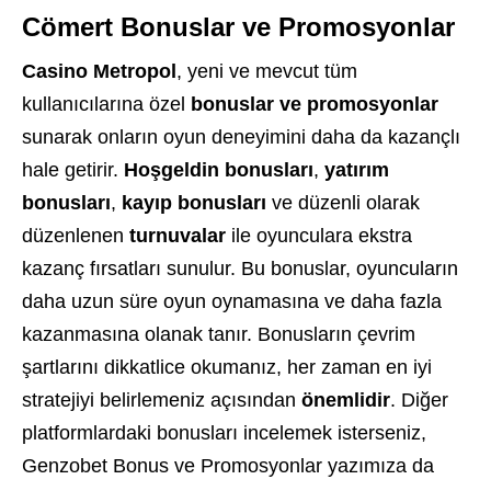
Cömert Bonuslar ve Promosyonlar
Casino Metropol
, yeni ve mevcut tüm
kullanıcılarına özel
bonuslar ve promosyonlar
sunarak onların oyun deneyimini daha da kazançlı
hale getirir.
Hoşgeldin bonusları
,
yatırım
bonusları
,
kayıp bonusları
ve düzenli olarak
düzenlenen
turnuvalar
ile oyunculara ekstra
kazanç fırsatları sunulur. Bu bonuslar, oyuncuların
daha uzun süre oyun oynamasına ve daha fazla
kazanmasına olanak tanır. Bonusların çevrim
şartlarını dikkatlice okumanız, her zaman en iyi
stratejiyi belirlemeniz açısından
önemlidir
. Diğer
platformlardaki bonusları incelemek isterseniz,
Genzobet Bonus ve Promosyonlar yazımıza da