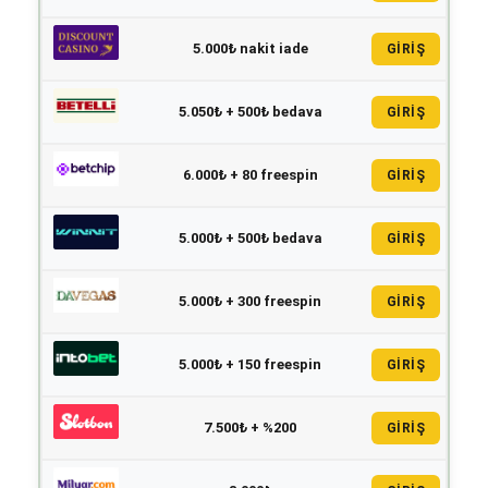
5.000₺ nakit iade
GİRİŞ
5.050₺ + 500₺ bedava
GİRİŞ
6.000₺ + 80 freespin
GİRİŞ
5.000₺ + 500₺ bedava
GİRİŞ
5.000₺ + 300 freespin
GİRİŞ
5.000₺ + 150 freespin
GİRİŞ
7.500₺ + %200
GİRİŞ