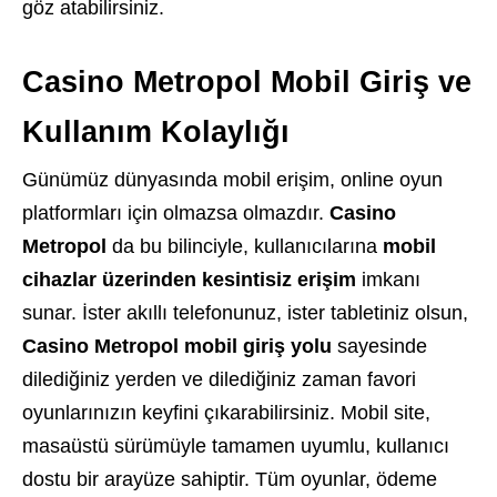
göz atabilirsiniz.
Casino Metropol Mobil Giriş ve
Kullanım Kolaylığı
Günümüz dünyasında mobil erişim, online oyun
platformları için olmazsa olmazdır.
Casino
Metropol
da bu bilinciyle, kullanıcılarına
mobil
cihazlar üzerinden kesintisiz erişim
imkanı
sunar. İster akıllı telefonunuz, ister tabletiniz olsun,
Casino Metropol mobil giriş yolu
sayesinde
dilediğiniz yerden ve dilediğiniz zaman favori
oyunlarınızın keyfini çıkarabilirsiniz. Mobil site,
masaüstü sürümüyle tamamen uyumlu, kullanıcı
dostu bir arayüze sahiptir. Tüm oyunlar, ödeme