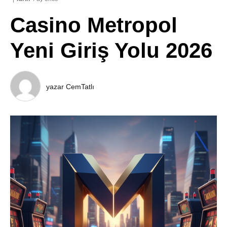
Casino Metropol
Yeni Giriş Yolu 2026
yazar CemTatlı