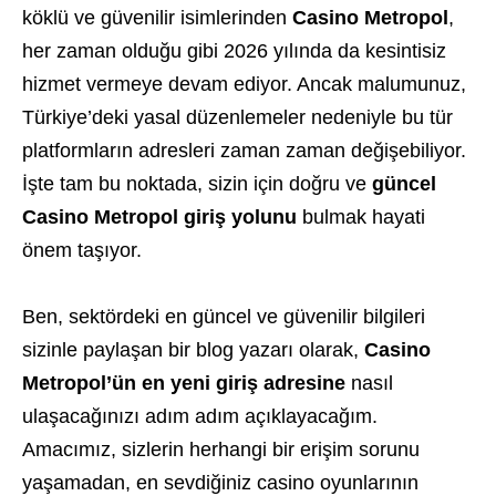
köklü ve güvenilir isimlerinden
Casino Metropol
,
her zaman olduğu gibi 2026 yılında da kesintisiz
hizmet vermeye devam ediyor. Ancak malumunuz,
Türkiye’deki yasal düzenlemeler nedeniyle bu tür
platformların adresleri zaman zaman değişebiliyor.
İşte tam bu noktada, sizin için doğru ve
güncel
Casino Metropol giriş yolunu
bulmak hayati
önem taşıyor.
Ben, sektördeki en güncel ve güvenilir bilgileri
sizinle paylaşan bir blog yazarı olarak,
Casino
Metropol’ün en yeni giriş adresine
nasıl
ulaşacağınızı adım adım açıklayacağım.
Amacımız, sizlerin herhangi bir erişim sorunu
yaşamadan, en sevdiğiniz casino oyunlarının