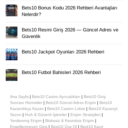
Bets10 Bonus Kodu 2026 Rehberi Avantajları
Nelerdir?
Bets10 Resmi Giriş 2026 — Güncel Adres ve
Güvenlik
Bets10 Jackpot Oyunları 2026 Rehberi
Bets10 Futbol Bahisleri 2026 Rehberi
Ana Sayfa
|
Bets10 Casino Ayrıcalıkları
|
Bets10 Giriş
Sonrası Hizmetler
|
Bets10 Güncel Adres Erişim
|
Bets10
Kazandıkça Kazan
|
Bets10 Casino Lobisi
|
Bets10 Kazançlı
Sezon
|
Hızlı & Güvenli İşlemler
|
Erişim Stratejileri
|
Yenilenmiş Erişim
|
Blokesiz & Kesintisiz Erişim
|
Engellenmeyen Giriş
|
Best10 Üye Ol
|
Best10 Kayıt