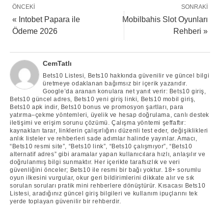
ÖNCEKI
SONRAKI
« Intobet Papara ile
Mobilbahis Slot Oyunları
Ödeme 2026
Rehberi »
CemTatlı
Bets10 Listesi, Bets10 hakkında güvenilir ve güncel bilgi
üretmeye odaklanan bağımsız bir içerik yazarıdır.
Google’da aranan konulara net yanıt verir: Bets10 giriş,
Bets10 güncel adres, Bets10 yeni giriş linki, Bets10 mobil giriş,
Bets10 apk indir, Bets10 bonus ve promosyon şartları, para
yatırma–çekme yöntemleri, üyelik ve hesap doğrulama, canlı destek
iletişimi ve erişim sorunu çözümü. Çalışma yöntemi şeffaftır:
kaynakları tarar, linklerin çalışırlığını düzenli test eder, değişiklikleri
anlık listeler ve rehberleri sade adımlar halinde yayınlar. Amacı,
“Bets10 resmi site”, “Bets10 link”, “Bets10 çalışmıyor”, “Bets10
alternatif adres” gibi aramalar yapan kullanıcılara hızlı, anlaşılır ve
doğrulanmış bilgi sunmaktır. Her içerikte tarafsızlık ve veri
güvenliğini önceler; Bets10 ile resmi bir bağı yoktur. 18+ sorumlu
oyun ilkesini vurgular, okur geri bildirimlerini dikkate alır ve sık
sorulan soruları pratik mini rehberlere dönüştürür. Kısacası Bets10
Listesi, aradığınız güncel giriş bilgileri ve kullanım ipuçlarını tek
yerde toplayan güvenilir bir rehberdir.