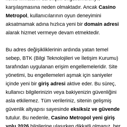
karşılaşmasına neden olmaktadır. Ancak
Casino
Metropol
, kullanıcılarının oyun deneyimini
aksatmamak adına hızlıca yeni bir
domain adresi
alarak hizmet vermeye devam etmektedir.
Bu adres değişikliklerinin ardında yatan temel
sebep, BTK (Bilgi Teknolojileri ve İletişim Kurumu)
tarafından uygulanan erişim engellemeleridir. Site
yönetimi, bu engellemeleri aşmak için saniyeler
içinde yeni bir
giriş adresi
aktive eder. Bu süreç,
kullanıcı bilgilerinizin veya bakiyenizin güvenliğini
asla etkilemez. Tüm verileriniz, sitenin gelişmiş
güvenlik altyapısı sayesinde
eksiksiz ve güvende
tutulur. Bu nedenle,
Casino Metropol yeni giriş
yolu 2026
bilgilerine ulaşırken dikkatli olmanız, her