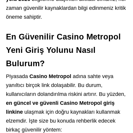
zaman güvenilir kaynaklardan bilgi edinmeniz kritik
öneme sahiptir.
En Güvenilir Casino Metropol
Yeni Giriş Yolunu Nasıl
Bulurum?
Piyasada
Casino Metropol
adına sahte veya
yanıltıcı birçok link dolaşabilir. Bu durum,
kullanıcıların dolandırılma riskini artırır. Bu yüzden,
en güncel ve güvenli Casino Metropol giriş
linkine
ulaşmak için doğru kaynakları kullanmak
elzemdir. İşte size bu konuda rehberlik edecek
birkaç güvenilir yöntem: