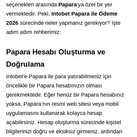
seçenekleri arasında
Papara
’ya özel bir yer
vermektedir. Peki,
Intobet Papara ile Ödeme
2026
sürecinde neler yapmanız gerekiyor? İşte
adım adım rehberimiz:
Papara Hesabı Oluşturma ve
Doğrulama
Intobet’e Papara ile para yatırabilmeniz için
öncelikle bir Papara hesabınızın olması
gerekmektedir. Eğer henüz bir Papara hesabınız
yoksa, Papara’nın resmi web sitesi veya mobil
uygulamasını kullanarak kolayca hesap
açabilirsiniz. Hesap oluşturma sürecinde kişisel
bilgilerinizi doğru ve eksiksiz girmeniz, ardından