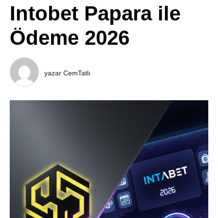
Intobet Papara ile
Ödeme 2026
yazar CemTatlı