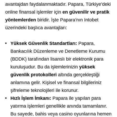
avantajdan faydalanmaktadır. Papara, Türkiye’deki
online finansal işlemler için
en güvenilir ve pratik
yöntemlerden
biridir. İşte Papara’nın Intobet
üzerindeki başlıca avantajları:
Yüksek Güvenlik Standartları:
Papara,
Bankacılık Düzenleme ve Denetleme Kurumu
(BDDK) tarafından lisanslı bir elektronik para
kuruluşudur. Bu da işlemlerinizin
yüksek
güvenlik protokolleri
altında gerçekleştiği
anlamına gelir. Kişisel ve finansal bilgileriniz
şifreleme teknolojileri ile korunur.
Hızlı İşlem İmkanı:
Papara ile yapılan para
yatırma işlemleri genellikle anında tamamlanır.
Bu sayede, bahis veya casino oyunlarına hemen