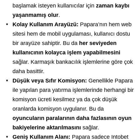
başlamak isteyen kullanıcılar için
zaman kaybı
yaşanmamış olur
.
Kolay Kullanım Arayüzü:
Papara’nın hem web
sitesi hem de mobil uygulaması, kullanıcı dostu
bir arayüze sahiptir. Bu da
her seviyeden
kullanıcının kolayca işlem yapabilmesini
sağlar. Karmaşık bankacılık işlemlerine göre çok
daha basittir.
Düşük veya Sıfır Komisyon:
Genellikle Papara
ile yapılan para yatırma işlemlerinde herhangi bir
komisyon ücreti kesilmez ya da çok düşük
oranlarda komisyon uygulanır. Bu da
oyuncuların paralarının daha fazlasının oyun
bakiyelerine aktarılmasını
sağlar.
Geniş Kullanım Alanı:
Papara sadece Intobet