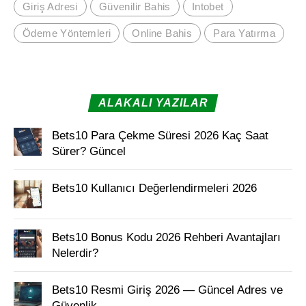
Giriş Adresi
Güvenilir Bahis
Intobet
Ödeme Yöntemleri
Online Bahis
Para Yatırma
ALAKALI YAZILAR
Bets10 Para Çekme Süresi 2026 Kaç Saat
Sürer? Güncel
Bets10 Kullanıcı Değerlendirmeleri 2026
Bets10 Bonus Kodu 2026 Rehberi Avantajları
Nelerdir?
Bets10 Resmi Giriş 2026 — Güncel Adres ve
Güvenlik