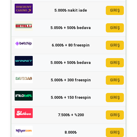
5.000₺ nakit iade
GİRİŞ
5.050₺ + 500₺ bedava
GİRİŞ
6.000₺ + 80 freespin
GİRİŞ
5.000₺ + 500₺ bedava
GİRİŞ
5.000₺ + 300 freespin
GİRİŞ
5.000₺ + 150 freespin
GİRİŞ
7.500₺ + %200
GİRİŞ
8.000₺
GİRİŞ