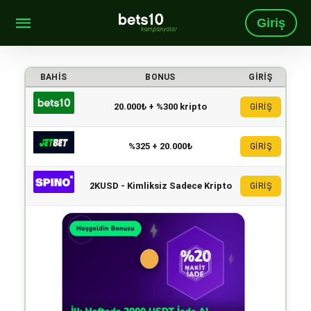
Giriş
BAHIS
BONUS
GIRIŞ
20.000₺ + %300 kripto
GİRİŞ
%325 + 20.000₺
GİRİŞ
2KUSD - Kimliksiz Sadece Kripto
GİRİŞ