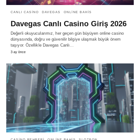
CANLI CASINO
DAVEGAS
ONLINE BAHIS
Davegas Canlı Casino Giriş 2026
Değerli okuyucularımız, her geçen gün büyüyen online casino
dünyasında, doğru ve güvenilir bilgiye ulaşmak büyük önem
taşıyor. Özellikle Davegas Canlı…
3 ay önce
CASINO REHBERI
ONLINE BAHIS
SLOTBON