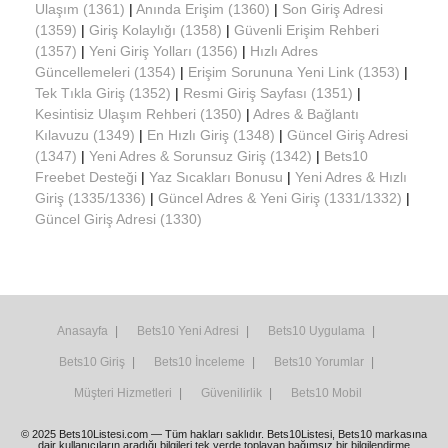
Ulaşım (1361)
|
Anında Erişim (1360)
|
Son Giriş Adresi
(1359)
|
Giriş Kolaylığı (1358)
|
Güvenli Erişim Rehberi
(1357)
|
Yeni Giriş Yolları (1356)
|
Hızlı Adres
Güncellemeleri (1354)
|
Erişim Sorununa Yeni Link (1353)
|
Tek Tıkla Giriş (1352)
|
Resmi Giriş Sayfası (1351)
|
Kesintisiz Ulaşım Rehberi (1350)
|
Adres & Bağlantı
Kılavuzu (1349)
|
En Hızlı Giriş (1348)
|
Güncel Giriş Adresi
(1347)
|
Yeni Adres & Sorunsuz Giriş (1342)
|
Bets10
Freebet Desteği
|
Yaz Sıcakları Bonusu
|
Yeni Adres & Hızlı
Giriş (1335/1336)
|
Güncel Adres & Yeni Giriş (1331/1332)
|
Güncel Giriş Adresi (1330)
Anasayfa
Bets10 Yeni Adresi
Bets10 Uygulama
Bets10 Giriş
Bets10 İnceleme
Bets10 Yorumlar
Müşteri Hizmetleri
Güvenilirlik
Bets10 Mobil
© 2025 Bets10Listesi.com — Tüm hakları saklıdır. Bets10Listesi, Bets10 markasına
dair kullanıcıların aradığı bilgileri tek yerde toplayan bağımsız bir bilgilendirme