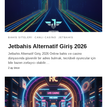
BAHIS SITELERI
CANLI CASINO
JETBAHIS
Jetbahis Alternatif Giriş 2026
Jetbahis Alternatif Giriş 2026 Online bahis ve casino
dünyasında güvenilir bir adres bulmak, tecrübeli oyuncular için
bile bazen zorlayıcı olabilir.…
2 ay önce