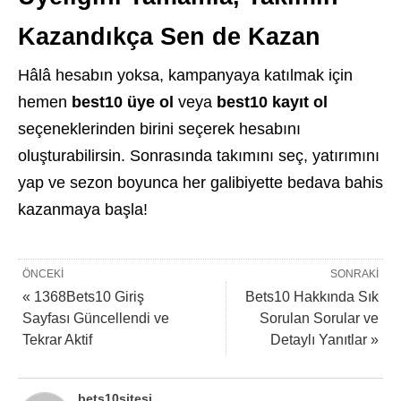
Kazandıkça Sen de Kazan
Hâlâ hesabın yoksa, kampanyaya katılmak için
hemen
best10 üye ol
veya
best10 kayıt ol
seçeneklerinden birini seçerek hesabını
oluşturabilirsin. Sonrasında takımını seç, yatırımını
yap ve sezon boyunca her galibiyette bedava bahis
kazanmaya başla!
ÖNCEKI
SONRAKI
« 1368Bets10 Giriş
Bets10 Hakkında Sık
Sayfası Güncellendi ve
Sorulan Sorular ve
Tekrar Aktif
Detaylı Yanıtlar »
bets10sitesi