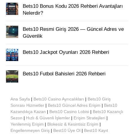
Bets10 Bonus Kodu 2026 Rehberi Avantajları
Nelerdir?
Bets10 Resmi Giriş 2026 — Güncel Adres ve
Güvenlik
Bets10 Jackpot Oyunları 2026 Rehberi
Bets10 Futbol Bahisleri 2026 Rehberi
Ana Sayfa
|
Bets10 Casino Ayrıcalıkları
|
Bets10 Giriş
Sonrası Hizmetler
|
Bets10 Güncel Adres Erişim
|
Bets10
Kazandıkça Kazan
|
Bets10 Casino Lobisi
|
Bets10 Kazançlı
Sezon
|
Hızlı & Güvenli İşlemler
|
Erişim Stratejileri
|
Yenilenmiş Erişim
|
Blokesiz & Kesintisiz Erişim
|
Engellenmeyen Giriş
|
Best10 Üye Ol
|
Best10 Kayıt