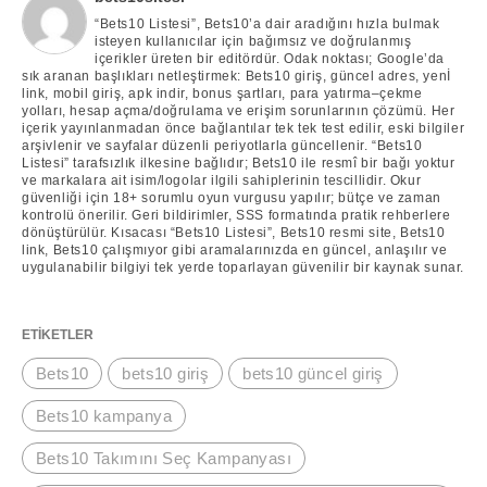
“Bets10 Listesi”, Bets10’a dair aradığını hızla bulmak
isteyen kullanıcılar için bağımsız ve doğrulanmış
içerikler üreten bir editördür. Odak noktası; Google’da
sık aranan başlıkları netleştirmek: Bets10 giriş, güncel adres, yenİ
link, mobil giriş, apk indir, bonus şartları, para yatırma–çekme
yolları, hesap açma/doğrulama ve erişim sorunlarının çözümü. Her
içerik yayınlanmadan önce bağlantılar tek tek test edilir, eski bilgiler
arşivlenir ve sayfalar düzenli periyotlarla güncellenir. “Bets10
Listesi” tarafsızlık ilkesine bağlıdır; Bets10 ile resmî bir bağı yoktur
ve markalara ait isim/logolar ilgili sahiplerinin tescillidir. Okur
güvenliği için 18+ sorumlu oyun vurgusu yapılır; bütçe ve zaman
kontrolü önerilir. Geri bildirimler, SSS formatında pratik rehberlere
dönüştürülür. Kısacası “Bets10 Listesi”, Bets10 resmi site, Bets10
link, Bets10 çalışmıyor gibi aramalarınızda en güncel, anlaşılır ve
uygulanabilir bilgiyi tek yerde toparlayan güvenilir bir kaynak sunar.
ETIKETLER
Bets10
bets10 giriş
bets10 güncel giriş
Bets10 kampanya
Bets10 Takımını Seç Kampanyası