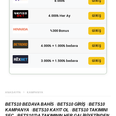
8.000₺
GİRİŞ
4.000₺ Her Ay
GİRİŞ
%300 Bonus
GİRİŞ
4.000₺ + 1.000₺ bedava
GİRİŞ
3.000₺ + 1.500₺ bedava
GİRİŞ
ANASAYFA
KAMPANYA
BETS10 BEDAVA BAHIS
BETS10 GIRIŞ
BETS10
KAMPANYA
BETS10 KAYIT OL
BETS10 TAKIMINI
SEÇ
BETS10’DA TAKIMININ HER GALIBIYETINDEN