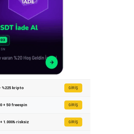
+ %225 kripto
GİRİŞ
0 + 50 freespin
GİRİŞ
+ 1.000₺ risksiz
GİRİŞ