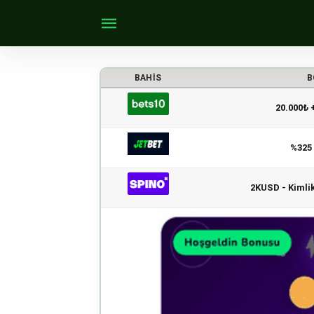
BAHIS
B
20.000₺ 
%325 
2KUSD - Kimli