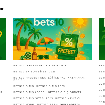
or
BETS10
BETS10 AKTIF SITE BILGISI
BET
BETS10 EN SON SITESI 2025
BET
BETS10 FREEBET DESTEĞI ILE YAZI KAZANARAK
BET
GEÇIRIN
BET
BETS10 GIRIŞ
BETS10 GIRIŞ 2025
BET
OR
BETS10 GIRIŞ ADRESI
BETS10 GIRIŞ GÜNCEL
BET
BETS10 GIRIŞ SITESI 2025
BETS10 KAYIT OL
BET
BETS10 MOBIL
BETS10 RESMI GIRIŞ ADRESI