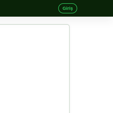
Giriş