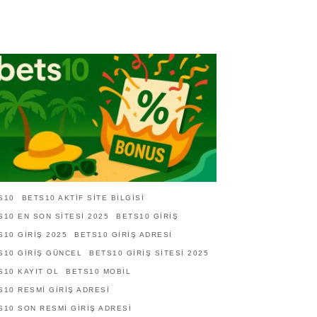
S10
BETS10 AKTIF SITE BILGISI
S10 EN SON SITESI 2025
BETS10 GIRIŞ
S10 GIRIŞ 2025
BETS10 GIRIŞ ADRESI
S10 GIRIŞ GÜNCEL
BETS10 GIRIŞ SITESI 2025
S10 KAYIT OL
BETS10 MOBIL
S10 RESMI GIRIŞ ADRESI
S10 SON RESMI GIRIŞ ADRESI