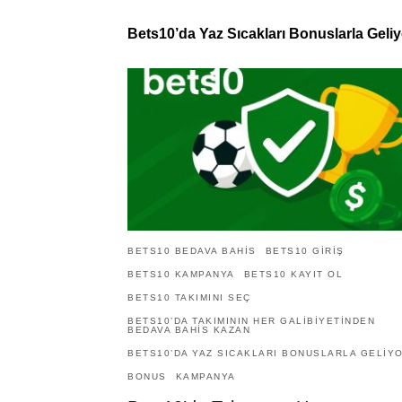
Bets10’da Yaz Sıcakları Bonuslarla Geliy
BETS10 BEDAVA BAHIS
BETS10 GIRIŞ
BETS10 KAMPANYA
BETS10 KAYIT OL
BETS10 TAKIMINI SEÇ
BETS10’DA TAKIMININ HER GALIBIYETINDEN
BEDAVA BAHIS KAZAN
BETS10’DA YAZ SICAKLARI BONUSLARLA GELIY
BONUS
KAMPANYA