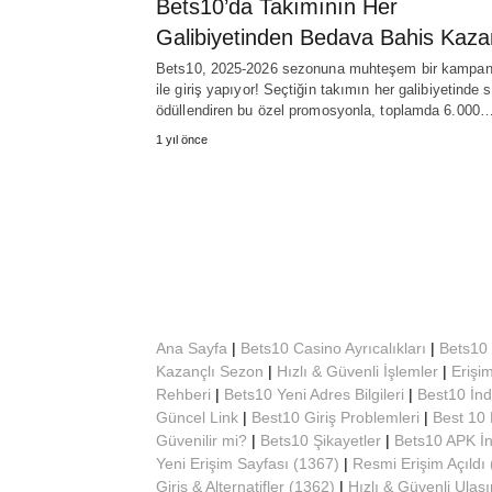
Bets10’da Takımının Her
Galibiyetinden Bedava Bahis Kaza
Bets10, 2025-2026 sezonuna muhteşem bir kampa
ile giriş yapıyor! Seçtiğin takımın her galibiyetinde 
ödüllendiren bu özel promosyonla, toplamda 6.000
1 yıl önce
Ana Sayfa
|
Bets10 Casino Ayrıcalıkları
|
Bets10 
Kazançlı Sezon
|
Hızlı & Güvenli İşlemler
|
Erişim
Rehberi
|
Bets10 Yeni Adres Bilgileri
|
Best10 İnd
Güncel Link
|
Best10 Giriş Problemleri
|
Best 10
Güvenilir mi?
|
Bets10 Şikayetler
|
Bets10 APK İn
Yeni Erişim Sayfası (1367)
|
Resmi Erişim Açıldı
Giriş & Alternatifler (1362)
|
Hızlı & Güvenli Ulaş