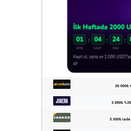
20.000₺ 
3.000₺ %20
5.000₺ iade 