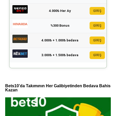
4.000₺ Her Ay
GİRİŞ
%300 Bonus
GİRİŞ
4.000₺ + 1.000₺ bedava
GİRİŞ
3.000₺ + 1.500₺ bedava
GİRİŞ
Bets10’da Takımının Her Galibiyetinden Bedava Bahis
Kazan