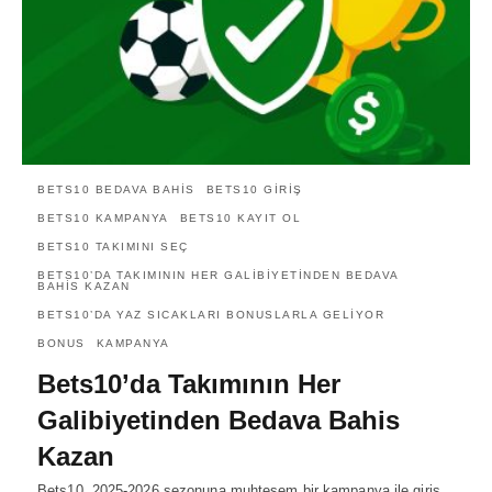
BETS10 BEDAVA BAHIS
BETS10 GIRIŞ
BETS10 KAMPANYA
BETS10 KAYIT OL
BETS10 TAKIMINI SEÇ
BETS10’DA TAKIMININ HER GALIBIYETINDEN BEDAVA
BAHIS KAZAN
BETS10’DA YAZ SICAKLARI BONUSLARLA GELIYOR
BONUS
KAMPANYA
Bets10’da Takımının Her
Galibiyetinden Bedava Bahis
Kazan
Bets10, 2025-2026 sezonuna muhteşem bir kampanya ile giriş