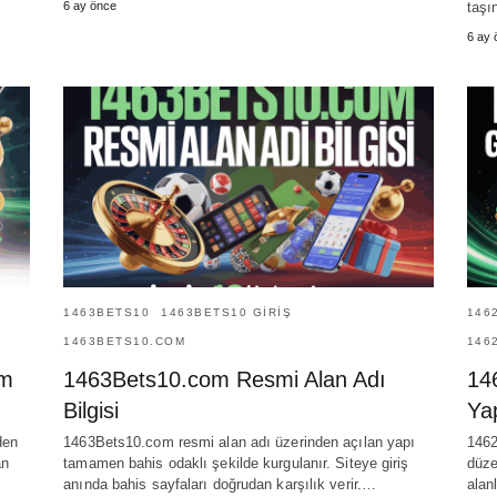
6 ay önce
taşı
6 ay 
1463BETS10
1463BETS10 GIRIŞ
146
1463BETS10.COM
146
um
1463Bets10.com Resmi Alan Adı
14
Bilgisi
Ya
den
1463Bets10.com resmi alan adı üzerinden açılan yapı
1462
an
tamamen bahis odaklı şekilde kurgulanır. Siteye giriş
düze
anında bahis sayfaları doğrudan karşılık verir.…
alan