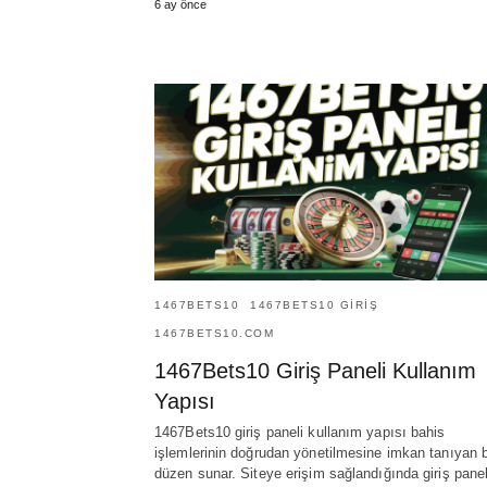
6 ay önce
1467BETS10
1467BETS10 GIRIŞ
1467BETS10.COM
1467Bets10 Giriş Paneli Kullanım
Yapısı
1467Bets10 giriş paneli kullanım yapısı bahis
işlemlerinin doğrudan yönetilmesine imkan tanıyan b
düzen sunar. Siteye erişim sağlandığında giriş panel