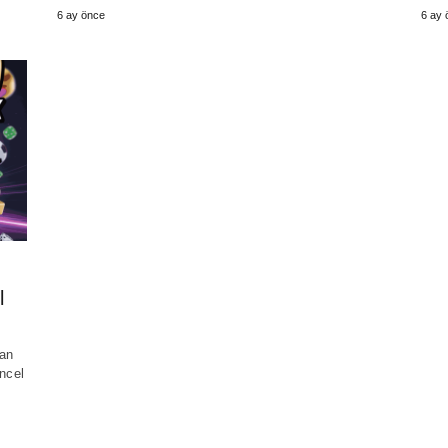
6 ay önce
6 ay 
l
lan
üncel