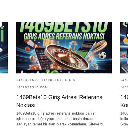
1469BETS10
1469BETS10 GIRIŞ
146
1469BETS10.COM
146
1469Bets10 Giriş Adresi Referans
14
Noktası
Ko
1469Bets10 giriş adresi referans noktası bahis
1468
işlemlerinin doğru yapı üzerinden başlatılmasını
kull
sağlayan temel bir alan olarak konumlanır. Siteye bu
Site