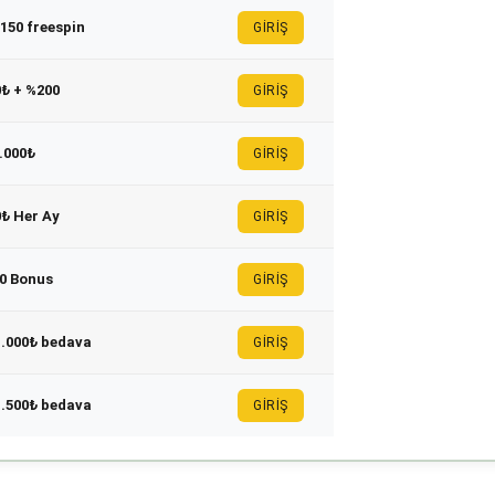
 150 freespin
GİRİŞ
0₺ + %200
GİRİŞ
.000₺
GİRİŞ
0₺ Her Ay
GİRİŞ
0 Bonus
GİRİŞ
1.000₺ bedava
GİRİŞ
1.500₺ bedava
GİRİŞ