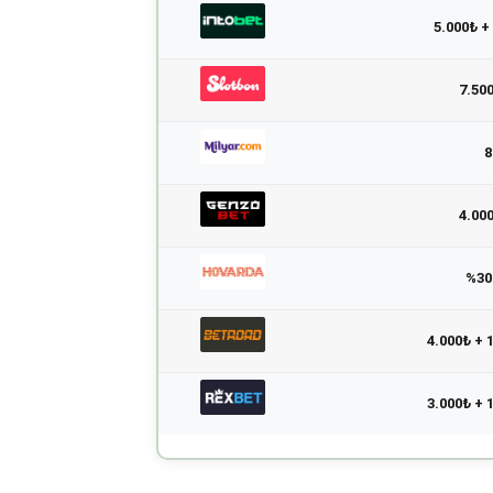
5.000₺ +
7.50
8
4.00
%30
4.000₺ + 
3.000₺ + 