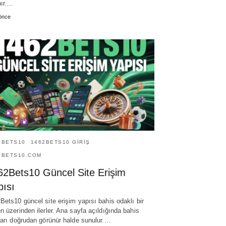
nır.…
önce
2BETS10
1462BETS10 GIRIŞ
2BETS10.COM
62Bets10 Güncel Site Erişim
pısı
Bets10 güncel site erişim yapısı bahis odaklı bir
n üzerinden ilerler. Ana sayfa açıldığında bahis
ları doğrudan görünür halde sunulur.…