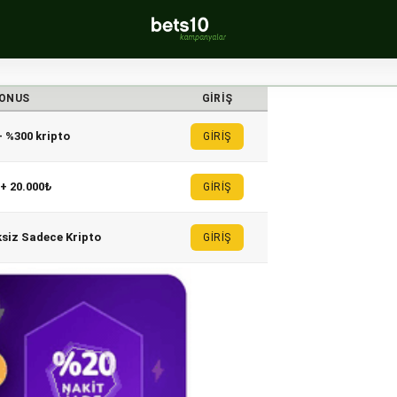
ONUS
GIRIŞ
+ %300 kripto
GİRİŞ
+ 20.000₺
GİRİŞ
ksiz Sadece Kripto
GİRİŞ