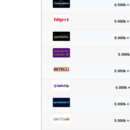
6.500₺ +
5.000₺ +
8.000₺ +
5.000₺
5.050₺ +
6.000₺ +
5.000₺ +
5.000₺ +