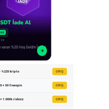
+ %225 kripto
GİRİŞ
0 + 50 freespin
GİRİŞ
+ 1.000₺ risksiz
GİRİŞ