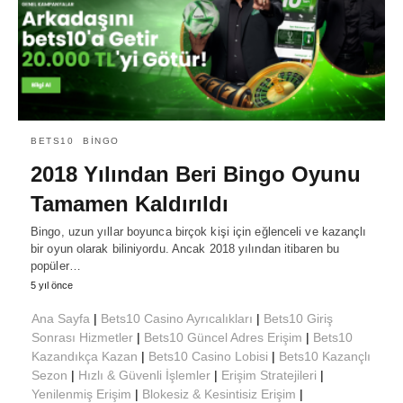
BETS10
BINGO
2018 Yılından Beri Bingo Oyunu
Tamamen Kaldırıldı
Bingo, uzun yıllar boyunca birçok kişi için eğlenceli ve kazançlı
bir oyun olarak biliniyordu. Ancak 2018 yılından itibaren bu
popüler…
5 yıl önce
Ana Sayfa
|
Bets10 Casino Ayrıcalıkları
|
Bets10 Giriş
Sonrası Hizmetler
|
Bets10 Güncel Adres Erişim
|
Bets10
Kazandıkça Kazan
|
Bets10 Casino Lobisi
|
Bets10 Kazançlı
Sezon
|
Hızlı & Güvenli İşlemler
|
Erişim Stratejileri
|
Yenilenmiş Erişim
|
Blokesiz & Kesintisiz Erişim
|