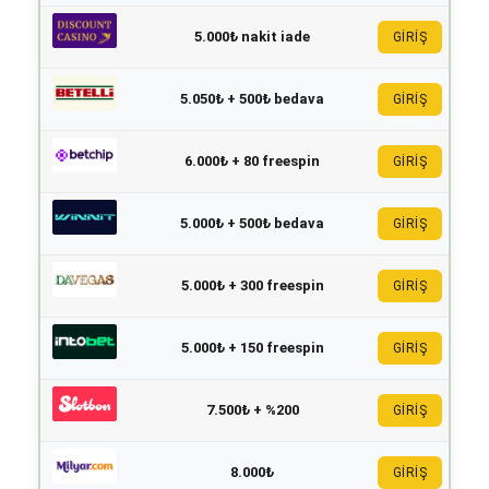
5.000₺ nakit iade
GİRİŞ
5.050₺ + 500₺ bedava
GİRİŞ
6.000₺ + 80 freespin
GİRİŞ
5.000₺ + 500₺ bedava
GİRİŞ
5.000₺ + 300 freespin
GİRİŞ
5.000₺ + 150 freespin
GİRİŞ
7.500₺ + %200
GİRİŞ
8.000₺
GİRİŞ