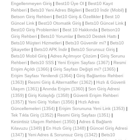
Engellenmeyen Giriş
|
Best10 Üye Ol
|
Best10 Kayıt
Rehberi
|
Bets10 Yeni Adres Bilgileri
|
Best10 İndir (Mobil)
|
Betson Giriş Rehberi
|
Bet10 Giriş & Özellikler
|
Best 10
Güncel Link
|
Best10 Otomatik Giriş
|
Bets10 Güncel Link
|
Best10 Giriş Problemleri
|
Best 10 Hakkında
|
Betson10
Giriş Rehberi
|
Bets10 Yorumlar
|
Bets10 Destek Hattı
|
Bets10 Müşteri Hizmetleri
|
Bets10 Güvenilir mi?
|
Bets10
Şikayetler
|
Bets10 APK İndir
|
Bets10 Sorunsuz Giriş
|
Bets10 Mobil Giriş
|
Adres Açılmıyor Çözüm
|
Giriş Sorunu
Rehberi
|
Bets10 SSS
|
Yeni Erişim Sayfası (1367)
|
Resmi
Erişim Açıldı (1366)
|
Giriş Sayfası Değişti mi? (1365)
|
Erişim Sayfası Yenilendi (1364)
|
Giriş Bağlantısı Rehberi
(1363)
|
Resmi Giriş & Alternatifler (1362)
|
Hızlı & Güvenli
Ulaşım (1361)
|
Anında Erişim (1360)
|
Son Giriş Adresi
(1359)
|
Giriş Kolaylığı (1358)
|
Güvenli Erişim Rehberi
(1357)
|
Yeni Giriş Yolları (1356)
|
Hızlı Adres
Güncellemeleri (1354)
|
Erişim Sorununa Yeni Link (1353)
|
Tek Tıkla Giriş (1352)
|
Resmi Giriş Sayfası (1351)
|
Kesintisiz Ulaşım Rehberi (1350)
|
Adres & Bağlantı
Kılavuzu (1349)
|
En Hızlı Giriş (1348)
|
Güncel Giriş Adresi
(1347)
|
Yeni Adres & Sorunsuz Giriş (1342)
|
Bets10