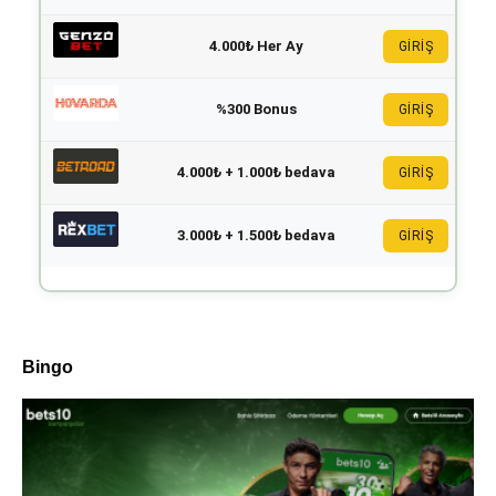
4.000₺ Her Ay
GİRİŞ
%300 Bonus
GİRİŞ
4.000₺ + 1.000₺ bedava
GİRİŞ
3.000₺ + 1.500₺ bedava
GİRİŞ
Bingo