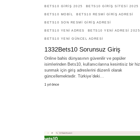
BETS10 GIRIŞ 2025
BETS10 GIRIŞ SITESI 2025
BETS10 MOBIL
BETS10 RESMI GIRIŞ ADRESI
BETS10 SON RESMI GIRIŞ ADRESI
BETS10 YENI ADRES
BETS10 YENI ADRESI 2025
BETS10 YENI GÜNCEL ADRESI
1332Bets10 Sorunsuz Giriş
Online bahis dünyasının güvenilir ve popüler
isimlerinden Bets10, kullanıcılarına kesintisiz bir h
sunmak için giriş adreslerini düzenli olarak
güncellemektedir. Türkiye’deki…
1 yıl önce