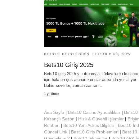
BETS10
BETS10 GIRIŞ
BETS10 GIRIŞ 2025
Bets10 Giriş 2025
Bets10 giriş 2025 yılı itibarıyla Türkiye'deki kullanıcı
için hala en çok aranan konular arasında yer alıyor.
Bahis severler, zaman zaman…
1 yıl önce
Ana Sayfa
|
Bets10 Casino Ayrıcalıkları
|
Bets10 
Kazançlı Sezon
|
Hızlı & Güvenli İşlemler
|
Erişim
Rehberi
|
Bets10 Yeni Adres Bilgileri
|
Best10 İnd
Güncel Link
|
Best10 Giriş Problemleri
|
Best 10
Güvenilir mi?
|
Bets10 Şikayetler
|
Bets10 APK İn