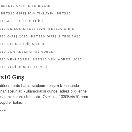
6BETS10 AKTIF SITE BILGISI
8BETS10 GIRIŞ İÇIN TIKLAYIN
BETS10
S10 AKTIF SITE BILGISI
S10 EN SON SITESI 2025
BETS10 GIRIŞ
S10 GIRIŞ 2025
BETS10 GIRIŞ SITESI 2025
S10 RESMI GIRIŞ ADRESI
S10 SON RESMI GIRIŞ ADRESI
S10 YENI ADRES
BETS10 YENI ADRESI 2025
S10 YENI GÜNCEL ADRESI
s10 Giriş
dönemlerde bahis sitelerine erişim konusunda
nan sorunlar, kullanıcıların güncel adres bilgilerine
masını zorunlu kılmıştır. Özellikle 1330Bets10.com
 popüler bahis…
 önce