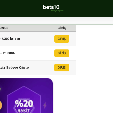
ONUS
GIRIŞ
+ %300 kripto
GİRİŞ
+ 20.000₺
GİRİŞ
ksiz Sadece Kripto
GİRİŞ