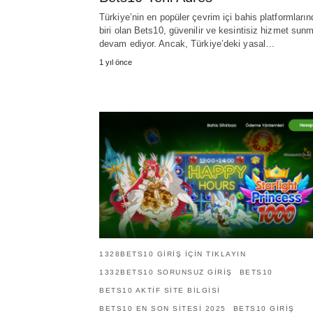
Türkiye’nin en popüler çevrim içi bahis platformları
biri olan Bets10, güvenilir ve kesintisiz hizmet sun
devam ediyor. Ancak, Türkiye’deki yasal…
1 yıl önce
1328BETS10 GIRIŞ İÇIN TIKLAYIN
1332BETS10 SORUNSUZ GIRIŞ
BETS10
BETS10 AKTIF SITE BILGISI
BETS10 EN SON SITESI 2025
BETS10 GIRIŞ