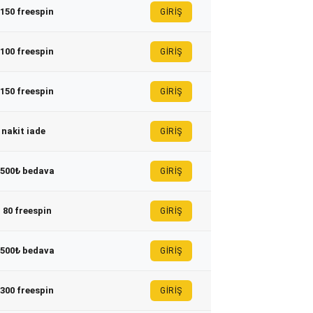
 150 freespin
GİRİŞ
 100 freespin
GİRİŞ
 150 freespin
GİRİŞ
 nakit iade
GİRİŞ
 500₺ bedava
GİRİŞ
 80 freespin
GİRİŞ
 500₺ bedava
GİRİŞ
 300 freespin
GİRİŞ