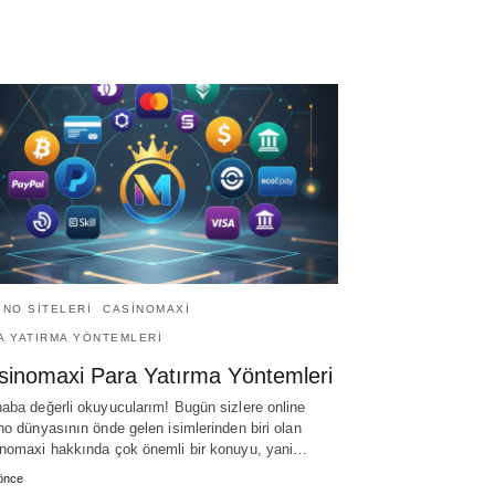
INO SITELERI
CASINOMAXI
A YATIRMA YÖNTEMLERI
sinomaxi Para Yatırma Yöntemleri
aba değerli okuyucularım! Bugün sizlere online
no dünyasının önde gelen isimlerinden biri olan
nomaxi hakkında çok önemli bir konuyu, yani…
önce