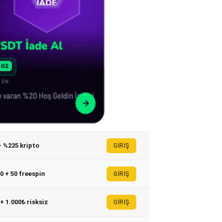
+ %225 kripto
GİRİŞ
0 + 50 freespin
GİRİŞ
+ 1.000₺ risksiz
GİRİŞ