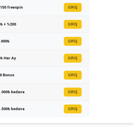
 150 freespin
GİRİŞ
0₺ + %200
GİRİŞ
.000₺
GİRİŞ
0₺ Her Ay
GİRİŞ
0 Bonus
GİRİŞ
1.000₺ bedava
GİRİŞ
1.500₺ bedava
GİRİŞ