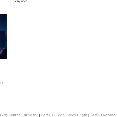
2 ay önce
ın
Giriş Sonrası Hizmetler
|
Bets10 Güncel Adres Erişim
|
Bets10 Kazandı