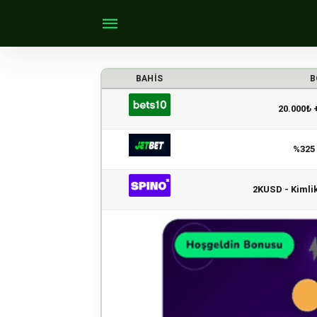
BAHIS
B
20.000₺ 
%325 
2KUSD - Kimli