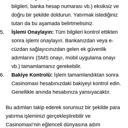
bilgileri, banka hesap numarası vb.) eksiksiz ve
doğru bir şekilde doldurun. Yatırmak istediğiniz
tutarı da bu aşamada belirtmelisiniz.
İşlemi Onaylayın:
Tüm bilgileri kontrol ettikten
sonra işlemi onaylayın. Bankanızdan veya e-
cüzdan sağlayıcınızdan gelen ek güvenlik
adımlarını (SMS onayı, mobil uygulama onayı
vb.) tamamlamanız gerekebilir.
Bakiye Kontrolü:
İşlem tamamlandıktan sonra
Casinomaxi hesabınızdaki bakiyeyi kontrol edin.
Genellikle anında hesabınıza yansıyacaktır.
Bu adımları takip ederek sorunsuz bir şekilde para
yatırma işleminizi gerçekleştirebilir ve
Casinomaxi’nin eğlenceli dünyasına adım