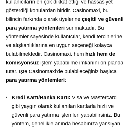
kullanıcıların en çok dikkat ettiği ve hassasiyet
gösterdiği konulardan biridir. Casinomaxi, bu
bilincin farkında olarak üyelerine
çeşitli ve güvenli
para yatırma yöntemleri
sunmaktadır. Bu
yöntemler sayesinde kullanıcılar, kendi tercihlerine
ve alışkanlıklarına en uygun seçeneği kolayca
bulabilmektedir. Casinomaxi, hem
hızlı hem de
komisyonsuz
işlem yapabilme imkanını ön planda
tutar. İşte Casinomaxi’de bulabileceğiniz başlıca
para yatırma yöntemleri
:
Kredi Kartı/Banka Kartı:
Visa ve Mastercard
gibi yaygın olarak kullanılan kartlarla hızlı ve
güvenli para yatırma işlemleri yapabilirsiniz. Bu
yöntem, genellikle anında hesabınıza yansıyan