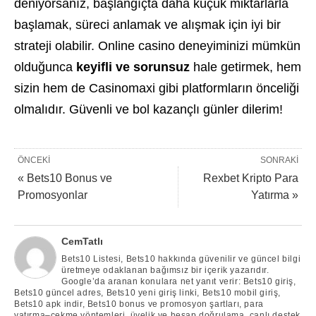
deniyorsanız, başlangıçta daha küçük miktarlarla
başlamak, süreci anlamak ve alışmak için iyi bir
strateji olabilir. Online casino deneyiminizi mümkün
olduğunca
keyifli ve sorunsuz
hale getirmek, hem
sizin hem de Casinomaxi gibi platformların önceliği
olmalıdır. Güvenli ve bol kazançlı günler dilerim!
ÖNCEKI
SONRAKI
« Bets10 Bonus ve
Rexbet Kripto Para
Promosyonlar
Yatırma »
CemTatlı
Bets10 Listesi, Bets10 hakkında güvenilir ve güncel bilgi
üretmeye odaklanan bağımsız bir içerik yazarıdır.
Google’da aranan konulara net yanıt verir: Bets10 giriş,
Bets10 güncel adres, Bets10 yeni giriş linki, Bets10 mobil giriş,
Bets10 apk indir, Bets10 bonus ve promosyon şartları, para
yatırma–çekme yöntemleri, üyelik ve hesap doğrulama, canlı destek