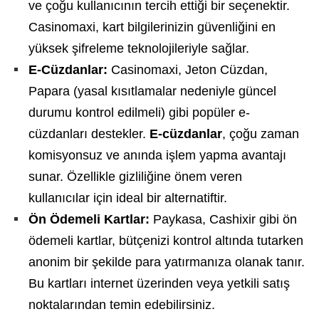
ve çoğu kullanıcının tercih ettiği bir seçenektir.
Casinomaxi, kart bilgilerinizin güvenliğini en
yüksek şifreleme teknolojileriyle sağlar.
E-Cüzdanlar:
Casinomaxi, Jeton Cüzdan,
Papara (yasal kısıtlamalar nedeniyle güncel
durumu kontrol edilmeli) gibi popüler e-
cüzdanları destekler.
E-cüzdanlar
, çoğu zaman
komisyonsuz ve anında işlem yapma avantajı
sunar. Özellikle gizliliğine önem veren
kullanıcılar için ideal bir alternatiftir.
Ön Ödemeli Kartlar:
Paykasa, Cashixir gibi ön
ödemeli kartlar, bütçenizi kontrol altında tutarken
anonim bir şekilde para yatırmanıza olanak tanır.
Bu kartları internet üzerinden veya yetkili satış
noktalarından temin edebilirsiniz.