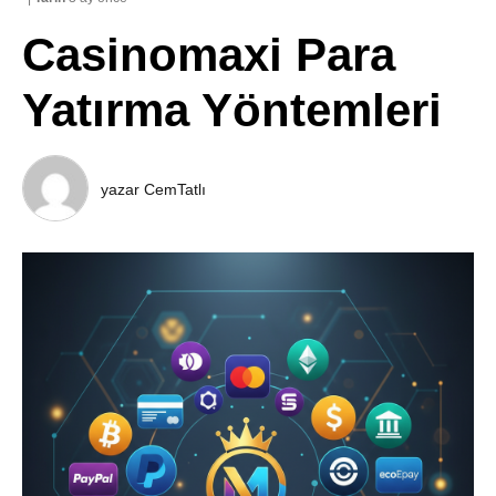
Casinomaxi Para
Yatırma Yöntemleri
yazar CemTatlı