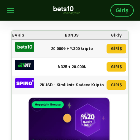
Giriş
BAHIS
BONUS
GIRIŞ
20.000₺ + %300 kripto
GİRİŞ
%325 + 20.000₺
GİRİŞ
2KUSD - Kimliksiz Sadece Kripto
GİRİŞ