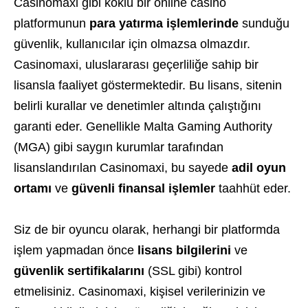
Casinomaxi gibi köklü bir online casino
platformunun
para yatırma işlemlerinde
sunduğu
güvenlik, kullanıcılar için olmazsa olmazdır.
Casinomaxi, uluslararası geçerliliğe sahip bir
lisansla faaliyet göstermektedir. Bu lisans, sitenin
belirli kurallar ve denetimler altında çalıştığını
garanti eder. Genellikle Malta Gaming Authority
(MGA) gibi saygın kurumlar tarafından
lisanslandırılan Casinomaxi, bu sayede
adil oyun
ortamı
ve
güvenli finansal işlemler
taahhüt eder.
Siz de bir oyuncu olarak, herhangi bir platformda
işlem yapmadan önce
lisans bilgilerini
ve
güvenlik sertifikalarını
(SSL gibi) kontrol
etmelisiniz. Casinomaxi, kişisel verilerinizin ve