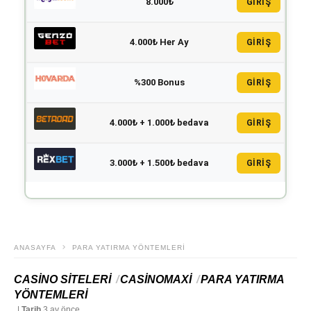
8.000₺
GİRİŞ
4.000₺ Her Ay
GİRİŞ
%300 Bonus
GİRİŞ
4.000₺ + 1.000₺ bedava
GİRİŞ
3.000₺ + 1.500₺ bedava
GİRİŞ
ANASAYFA
PARA YATIRMA YÖNTEMLERI
CASINO SITELERI
CASINOMAXI
PARA YATIRMA
YÖNTEMLERI
|
Tarih
3 ay önce