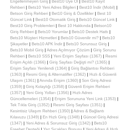
Engellenmeyen Giriş
|
Best10 Üye Ol
|
Best10 Kayıt
Rehberi
|
Bets10 Yeni Adres Bilgileri
|
Best10 İndir (Mobil)
|
Betson Giriş Rehberi
|
Bet10 Giriş & Özellikler
|
Best 10
Güncel Link
|
Best10 Otomatik Giriş
|
Bets10 Güncel Link
|
Best10 Giriş Problemleri
|
Best 10 Hakkında
|
Betson10
Giriş Rehberi
|
Bets10 Yorumlar
|
Bets10 Destek Hattı
|
Bets10 Müşteri Hizmetleri
|
Bets10 Güvenilir mi?
|
Bets10
Şikayetler
|
Bets10 APK İndir
|
Bets10 Sorunsuz Giriş
|
Bets10 Mobil Giriş
|
Adres Açılmıyor Çözüm
|
Giriş Sorunu
Rehberi
|
Bets10 SSS
|
Yeni Erişim Sayfası (1367)
|
Resmi
Erişim Açıldı (1366)
|
Giriş Sayfası Değişti mi? (1365)
|
Erişim Sayfası Yenilendi (1364)
|
Giriş Bağlantısı Rehberi
(1363)
|
Resmi Giriş & Alternatifler (1362)
|
Hızlı & Güvenli
Ulaşım (1361)
|
Anında Erişim (1360)
|
Son Giriş Adresi
(1359)
|
Giriş Kolaylığı (1358)
|
Güvenli Erişim Rehberi
(1357)
|
Yeni Giriş Yolları (1356)
|
Hızlı Adres
Güncellemeleri (1354)
|
Erişim Sorununa Yeni Link (1353)
|
Tek Tıkla Giriş (1352)
|
Resmi Giriş Sayfası (1351)
|
Kesintisiz Ulaşım Rehberi (1350)
|
Adres & Bağlantı
Kılavuzu (1349)
|
En Hızlı Giriş (1348)
|
Güncel Giriş Adresi
(1347)
|
Yeni Adres & Sorunsuz Giriş (1342)
|
Bets10
Freebet Desteği
|
Yaz Sıcakları Bonusu
|
Yeni Adres & Hızlı