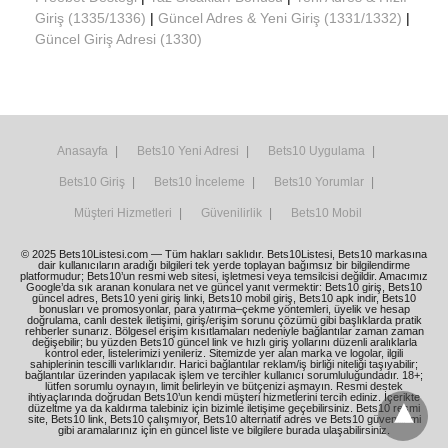
Giriş (1335/1336)
|
Güncel Adres & Yeni Giriş (1331/1332)
|
Güncel Giriş Adresi (1330)
Anasayfa
Bets10 Yeni Adresi
Bets10 Uygulama
Bets10 Giriş
Bets10 İnceleme
Bets10 Yorumlar
Müşteri Hizmetleri
Güvenilirlik
Bets10 Mobil
© 2025 Bets10Listesi.com — Tüm hakları saklıdır. Bets10Listesi, Bets10 markasına
dair kullanıcıların aradığı bilgileri tek yerde toplayan bağımsız bir bilgilendirme
platformudur; Bets10’un resmi web sitesi, işletmesi veya temsilcisi değildir. Amacımız
Google’da sık aranan konulara net ve güncel yanıt vermektir: Bets10 giriş, Bets10
güncel adres, Bets10 yeni giriş linki, Bets10 mobil giriş, Bets10 apk indir, Bets10
bonusları ve promosyonlar, para yatırma–çekme yöntemleri, üyelik ve hesap
doğrulama, canlı destek iletişimi, giriş/erişim sorunu çözümü gibi başlıklarda pratik
rehberler sunarız. Bölgesel erişim kısıtlamaları nedeniyle bağlantılar zaman zaman
değişebilir; bu yüzden Bets10 güncel link ve hızlı giriş yollarını düzenli aralıklarla
kontrol eder, listelerimizi yenileriz. Sitemizde yer alan marka ve logolar, ilgili
sahiplerinin tescilli varlıklarıdır. Harici bağlantılar reklam/iş birliği niteliği taşıyabilir;
bağlantılar üzerinden yapılacak işlem ve tercihler kullanıcı sorumluluğundadır. 18+;
lütfen sorumlu oynayın, limit belirleyin ve bütçenizi aşmayın. Resmi destek
ihtiyaçlarında doğrudan Bets10’un kendi müşteri hizmetlerini tercih ediniz. İçerikte
düzeltme ya da kaldırma talebiniz için bizimle iletişime geçebilirsiniz. Bets10 resmi
site, Bets10 link, Bets10 çalışmıyor, Bets10 alternatif adres ve Bets10 güvenilir mi
gibi aramalarınız için en güncel liste ve bilgilere burada ulaşabilirsiniz.