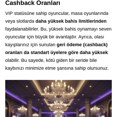
Cashback Oranları
VIP statüsüne sahip oyuncular, masa oyunlarında
veya slotlarda
daha yüksek bahis limitlerinden
faydalanabilirler. Bu, yüksek bahis oynamayı seven
oyuncular için büyük bir avantajdır. Ayrıca, olası
kayıplarınız için sunulan
geri ödeme (cashback)
oranları da standart üyelere göre daha yüksek
olabilir. Bu sayede, kötü giden bir seride bile
kaybınızı minimize etme şansına sahip olursunuz.