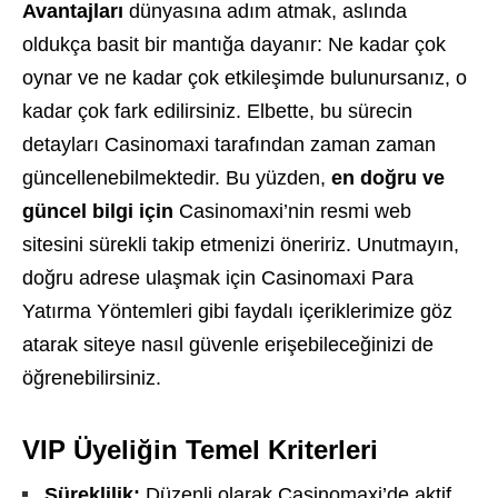
Avantajları
dünyasına adım atmak, aslında
oldukça basit bir mantığa dayanır: Ne kadar çok
oynar ve ne kadar çok etkileşimde bulunursanız, o
kadar çok fark edilirsiniz. Elbette, bu sürecin
detayları Casinomaxi tarafından zaman zaman
güncellenebilmektedir. Bu yüzden,
en doğru ve
güncel bilgi için
Casinomaxi’nin resmi web
sitesini sürekli takip etmenizi öneririz. Unutmayın,
doğru adrese ulaşmak için Casinomaxi Para
Yatırma Yöntemleri gibi faydalı içeriklerimize göz
atarak siteye nasıl güvenle erişebileceğinizi de
öğrenebilirsiniz.
VIP Üyeliğin Temel Kriterleri
Süreklilik:
Düzenli olarak Casinomaxi’de aktif