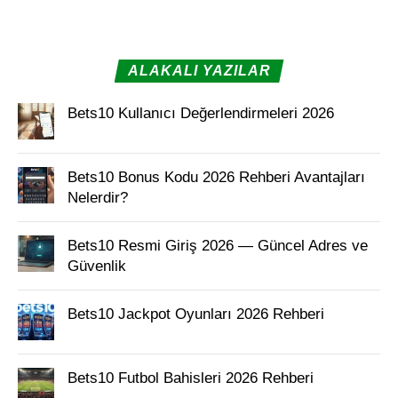
ALAKALI YAZILAR
Bets10 Kullanıcı Değerlendirmeleri 2026
Bets10 Bonus Kodu 2026 Rehberi Avantajları
Nelerdir?
Bets10 Resmi Giriş 2026 — Güncel Adres ve
Güvenlik
Bets10 Jackpot Oyunları 2026 Rehberi
Bets10 Futbol Bahisleri 2026 Rehberi