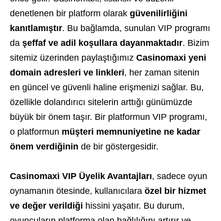
denetlenen bir platform olarak
güvenilirliğini
kanıtlamıştır
. Bu bağlamda, sunulan VIP programı
da
şeffaf ve adil koşullara dayanmaktadır
. Bizim
sitemiz üzerinden paylaştığımız
Casinomaxi yeni
domain adresleri ve linkleri
, her zaman sitenin
en güncel ve güvenli haline erişmenizi sağlar. Bu,
özellikle dolandırıcı sitelerin arttığı günümüzde
büyük bir önem taşır. Bir platformun VIP programı,
o platformun
müşteri memnuniyetine ne kadar
önem verdiğinin
de bir göstergesidir.
Casinomaxi VIP Üyelik Avantajları
, sadece oyun
oynamanın ötesinde, kullanıcılara
özel bir hizmet
ve değer verildiği
hissini yaşatır. Bu durum,
oyuncuların platforma olan bağlılığını artırır ve