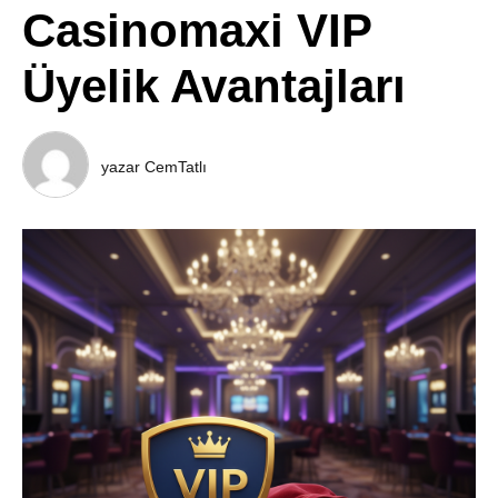
Casinomaxi VIP
Üyelik Avantajları
yazar CemTatlı