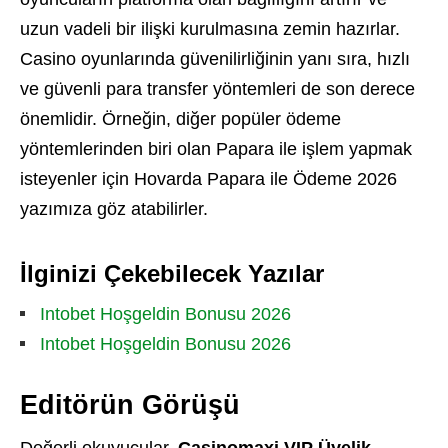
uzun vadeli bir ilişki kurulmasına zemin hazırlar.
Casino oyunlarında güvenilirliğinin yanı sıra, hızlı
ve güvenli para transfer yöntemleri de son derece
önemlidir. Örneğin, diğer popüler ödeme
yöntemlerinden biri olan Papara ile işlem yapmak
isteyenler için Hovarda Papara ile Ödeme 2026
yazımıza göz atabilirler.
İlginizi Çekebilecek Yazılar
Intobet Hoşgeldin Bonusu 2026
Intobet Hoşgeldin Bonusu 2026
Editörün Görüşü