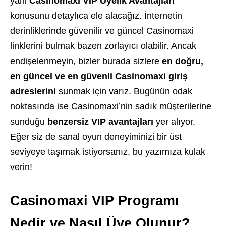
yani
Casinomaxi VIP Üyelik Avantajları
konusunu detaylıca ele alacağız. İnternetin
derinliklerinde güvenilir ve güncel Casinomaxi
linklerini bulmak bazen zorlayıcı olabilir. Ancak
endişelenmeyin, bizler burada sizlere
en doğru,
en güncel ve en güvenli Casinomaxi giriş
adreslerini
sunmak için varız. Bugünün odak
noktasında ise Casinomaxi’nin sadık müşterilerine
sunduğu
benzersiz VIP avantajları
yer alıyor.
Eğer siz de sanal oyun deneyiminizi bir üst
seviyeye taşımak istiyorsanız, bu yazımıza kulak
verin!
Casinomaxi VIP Programı
Nedir ve Nasıl Üye Olunur?