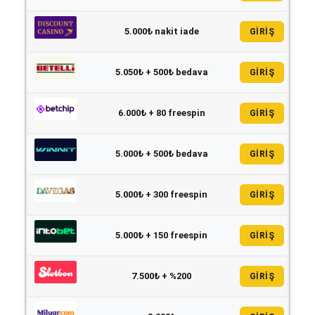
5.000₺ nakit iade
GİRİŞ
5.050₺ + 500₺ bedava
GİRİŞ
6.000₺ + 80 freespin
GİRİŞ
5.000₺ + 500₺ bedava
GİRİŞ
5.000₺ + 300 freespin
GİRİŞ
5.000₺ + 150 freespin
GİRİŞ
7.500₺ + %200
GİRİŞ