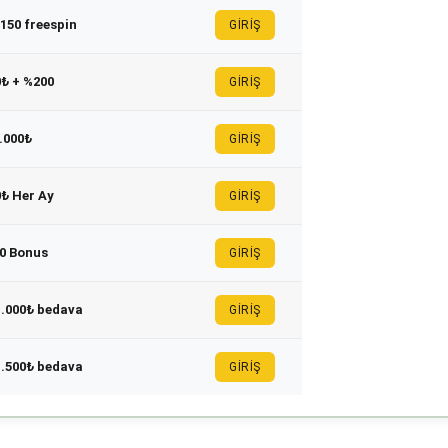
 150 freespin
GİRİŞ
0₺ + %200
GİRİŞ
.000₺
GİRİŞ
0₺ Her Ay
GİRİŞ
0 Bonus
GİRİŞ
1.000₺ bedava
GİRİŞ
1.500₺ bedava
GİRİŞ