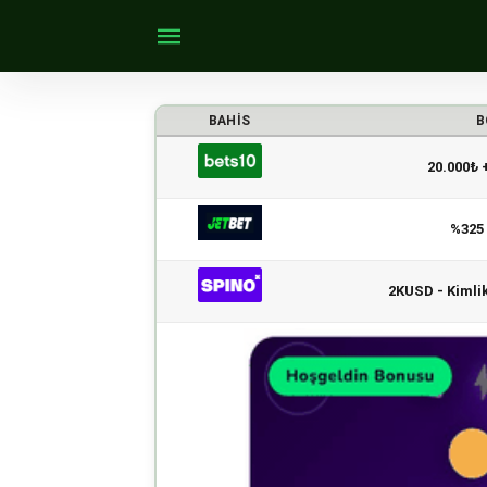
BAHIS
B
20.000₺ 
%325 
2KUSD - Kimli