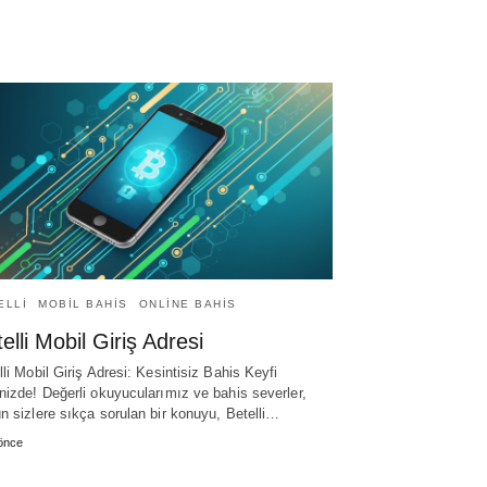
ELLI
MOBIL BAHIS
ONLINE BAHIS
elli Mobil Giriş Adresi
lli Mobil Giriş Adresi: Kesintisiz Bahis Keyfi
nizde! Değerli okuyucularımız ve bahis severler,
n sizlere sıkça sorulan bir konuyu, Betelli…
önce