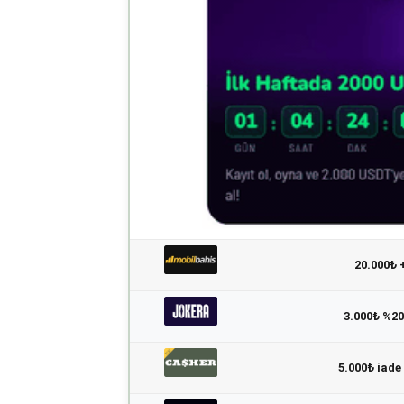
20.000₺ 
3.000₺ %20
5.000₺ iade 