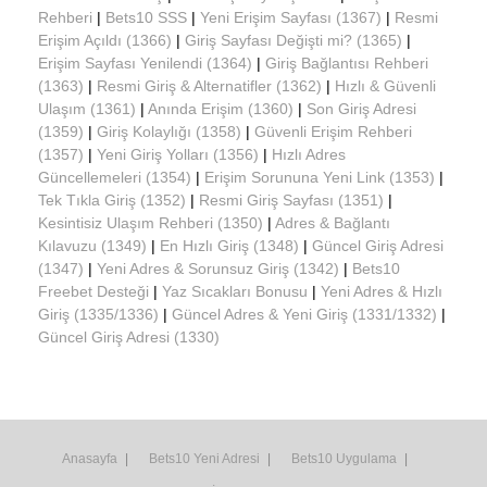
Rehberi
|
Bets10 SSS
|
Yeni Erişim Sayfası (1367)
|
Resmi
Erişim Açıldı (1366)
|
Giriş Sayfası Değişti mi? (1365)
|
Erişim Sayfası Yenilendi (1364)
|
Giriş Bağlantısı Rehberi
(1363)
|
Resmi Giriş & Alternatifler (1362)
|
Hızlı & Güvenli
Ulaşım (1361)
|
Anında Erişim (1360)
|
Son Giriş Adresi
(1359)
|
Giriş Kolaylığı (1358)
|
Güvenli Erişim Rehberi
(1357)
|
Yeni Giriş Yolları (1356)
|
Hızlı Adres
Güncellemeleri (1354)
|
Erişim Sorununa Yeni Link (1353)
|
Tek Tıkla Giriş (1352)
|
Resmi Giriş Sayfası (1351)
|
Kesintisiz Ulaşım Rehberi (1350)
|
Adres & Bağlantı
Kılavuzu (1349)
|
En Hızlı Giriş (1348)
|
Güncel Giriş Adresi
(1347)
|
Yeni Adres & Sorunsuz Giriş (1342)
|
Bets10
Freebet Desteği
|
Yaz Sıcakları Bonusu
|
Yeni Adres & Hızlı
Giriş (1335/1336)
|
Güncel Adres & Yeni Giriş (1331/1332)
|
Güncel Giriş Adresi (1330)
Anasayfa
Bets10 Yeni Adresi
Bets10 Uygulama