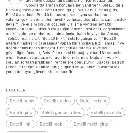
üretmeye odaklanan bağımsız bir içerik yazarıdır.
Google’da aranan konulara net yanıt verir: Bets10 giriş,
Bets10 güncel adres, Bets10 yeni giriş linki, Bets10 mobil giriş,
Bets10 apk indir, Bets10 bonus ve promosyon şartları, para
yatırma–çekme yöntemleri, üyelik ve hesap doğrulama, canlı destek
iletişimi ve erişim sorunu çözümü. Çalışma yöntemi şeffaftır:
kaynakları tarar, linklerin çalışırlığını düzenli test eder, değişiklikleri
anlık listeler ve rehberleri sade adımlar halinde yayınlar. Amacı,
“Bets10 resmi site”, “Bets10 link”, “Bets10 çalışmıyor”, “Bets10
alternatif adres” gibi aramalar yapan kullanıcılara hızlı, anlaşılır ve
doğrulanmış bilgi sunmaktır. Her içerikte tarafsızlık ve veri
güvenliğini önceler; Bets10 ile resmi bir bağı yoktur. 18+ sorumlu
oyun ilkesini vurgular, okur geri bildirimlerini dikkate alır ve sık
sorulan soruları pratik mini rehberlere dönüştürür. Kısacası Bets10
Listesi, aradığınız güncel giriş bilgileri ve kullanım ipuçlarını tek
yerde toplayan güvenilir bir rehberdir.
ETIKETLER
Betelli bahis
Betelli casino
Betelli erişim
Betelli giriş
Betelli güncel adres
Betelli güvenilir
Betelli link
Betelli mobil
Betelli mobil giriş