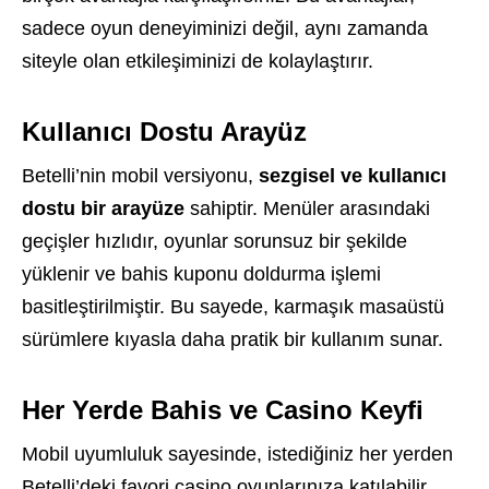
sadece oyun deneyiminizi değil, aynı zamanda
siteyle olan etkileşiminizi de kolaylaştırır.
Kullanıcı Dostu Arayüz
Betelli’nin mobil versiyonu,
sezgisel ve kullanıcı
dostu bir arayüze
sahiptir. Menüler arasındaki
geçişler hızlıdır, oyunlar sorunsuz bir şekilde
yüklenir ve bahis kuponu doldurma işlemi
basitleştirilmiştir. Bu sayede, karmaşık masaüstü
sürümlere kıyasla daha pratik bir kullanım sunar.
Her Yerde Bahis ve Casino Keyfi
Mobil uyumluluk sayesinde, istediğiniz her yerden
Betelli’deki favori casino oyunlarınıza katılabilir