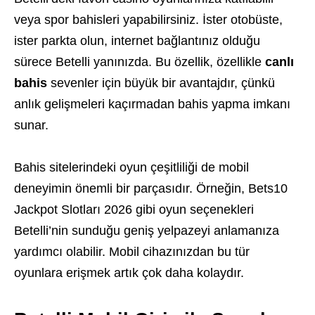
veya spor bahisleri yapabilirsiniz. İster otobüste,
ister parkta olun, internet bağlantınız olduğu
sürece Betelli yanınızda. Bu özellik, özellikle
canlı
bahis
sevenler için büyük bir avantajdır, çünkü
anlık gelişmeleri kaçırmadan bahis yapma imkanı
sunar.
Bahis sitelerindeki oyun çeşitliliği de mobil
deneyimin önemli bir parçasıdır. Örneğin, Bets10
Jackpot Slotları 2026 gibi oyun seçenekleri
Betelli’nin sunduğu geniş yelpazeyi anlamanıza
yardımcı olabilir. Mobil cihazınızdan bu tür
oyunlara erişmek artık çok daha kolaydır.