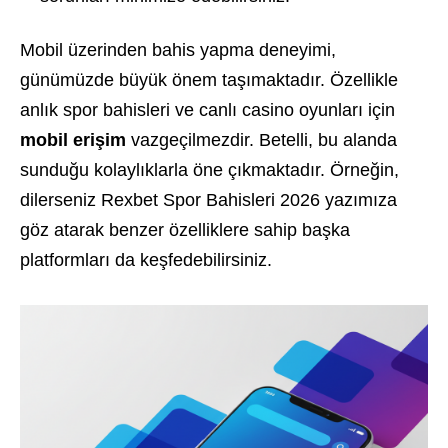
Mobil üzerinden bahis yapma deneyimi,
günümüzde büyük önem taşımaktadır. Özellikle
anlık spor bahisleri ve canlı casino oyunları için
mobil erişim
vazgeçilmezdir. Betelli, bu alanda
sunduğu kolaylıklarla öne çıkmaktadır. Örneğin,
dilerseniz Rexbet Spor Bahisleri 2026 yazımıza
göz atarak benzer özelliklere sahip başka
platformları da keşfedebilirsiniz.