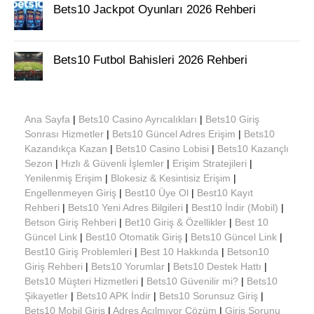
Bets10 Jackpot Oyunları 2026 Rehberi
Bets10 Futbol Bahisleri 2026 Rehberi
Ana Sayfa
|
Bets10 Casino Ayrıcalıkları
|
Bets10 Giriş
Sonrası Hizmetler
|
Bets10 Güncel Adres Erişim
|
Bets10
Kazandıkça Kazan
|
Bets10 Casino Lobisi
|
Bets10 Kazançlı
Sezon
|
Hızlı & Güvenli İşlemler
|
Erişim Stratejileri
|
Yenilenmiş Erişim
|
Blokesiz & Kesintisiz Erişim
|
Engellenmeyen Giriş
|
Best10 Üye Ol
|
Best10 Kayıt
Rehberi
|
Bets10 Yeni Adres Bilgileri
|
Best10 İndir (Mobil)
|
Betson Giriş Rehberi
|
Bet10 Giriş & Özellikler
|
Best 10
Güncel Link
|
Best10 Otomatik Giriş
|
Bets10 Güncel Link
|
Best10 Giriş Problemleri
|
Best 10 Hakkında
|
Betson10
Giriş Rehberi
|
Bets10 Yorumlar
|
Bets10 Destek Hattı
|
Bets10 Müşteri Hizmetleri
|
Bets10 Güvenilir mi?
|
Bets10
Şikayetler
|
Bets10 APK İndir
|
Bets10 Sorunsuz Giriş
|
Bets10 Mobil Giriş
|
Adres Açılmıyor Çözüm
|
Giriş Sorunu