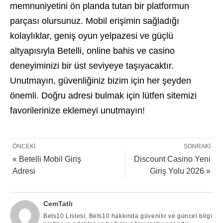
memnuniyetini ön planda tutan bir platformun
parçası olursunuz. Mobil erişimin sağladığı
kolaylıklar, geniş oyun yelpazesi ve güçlü
altyapısıyla Betelli, online bahis ve casino
deneyiminizi bir üst seviyeye taşıyacaktır.
Unutmayın, güvenliğiniz bizim için her şeyden
önemli. Doğru adresi bulmak için lütfen sitemizi
favorilerinize eklemeyi unutmayın!
ÖNCEKI
SONRAKI
« Betelli Mobil Giriş
Discount Casino Yeni
Adresi
Giriş Yolu 2026 »
CemTatlı
Bets10 Listesi, Bets10 hakkında güvenilir ve güncel bilgi