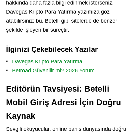
hakkında daha fazla bilgi edinmek isterseniz,
Davegas Kripto Para Yatırma yazımıza göz
atabilirsiniz; bu, Betelli gibi sitelerde de benzer
şekilde işleyen bir süreçtir.
İlginizi Çekebilecek Yazılar
Davegas Kripto Para Yatırma
Betroad Güvenilir mi? 2026 Yorum
Editörün Tavsiyesi: Betelli
Mobil Giriş Adresi İçin Doğru
Kaynak
Sevgili okuyucular, online bahis dünyasında doğru