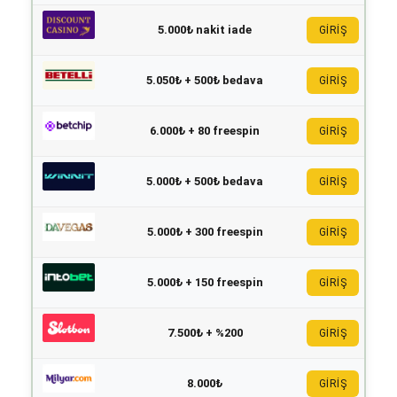
5.000₺ nakit iade
GİRİŞ
5.050₺ + 500₺ bedava
GİRİŞ
6.000₺ + 80 freespin
GİRİŞ
5.000₺ + 500₺ bedava
GİRİŞ
5.000₺ + 300 freespin
GİRİŞ
5.000₺ + 150 freespin
GİRİŞ
7.500₺ + %200
GİRİŞ
8.000₺
GİRİŞ