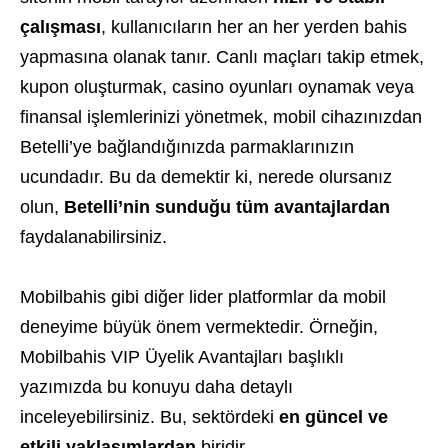
çalışması
, kullanıcıların her an her yerden bahis
yapmasına olanak tanır. Canlı maçları takip etmek,
kupon oluşturmak, casino oyunları oynamak veya
finansal işlemlerinizi yönetmek, mobil cihazınızdan
Betelli’ye bağlandığınızda parmaklarınızın
ucundadır. Bu da demektir ki, nerede olursanız
olun,
Betelli’nin sunduğu tüm avantajlardan
faydalanabilirsiniz.
Mobilbahis gibi diğer lider platformlar da mobil
deneyime büyük önem vermektedir. Örneğin,
Mobilbahis VIP Üyelik Avantajları başlıklı
yazımızda bu konuyu daha detaylı
inceleyebilirsiniz. Bu, sektördeki
en güncel ve
etkili yaklaşımlardan
biridir.