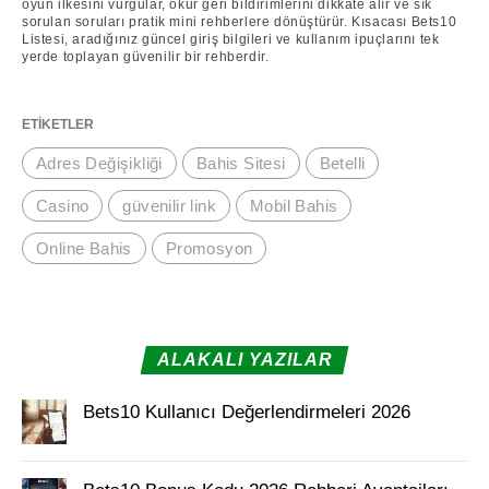
oyun ilkesini vurgular, okur geri bildirimlerini dikkate alır ve sık
sorulan soruları pratik mini rehberlere dönüştürür. Kısacası Bets10
Listesi, aradığınız güncel giriş bilgileri ve kullanım ipuçlarını tek
yerde toplayan güvenilir bir rehberdir.
ETIKETLER
Adres Değişikliği
Bahis Sitesi
Betelli
Casino
güvenilir link
Mobil Bahis
Online Bahis
Promosyon
ALAKALI YAZILAR
Bets10 Kullanıcı Değerlendirmeleri 2026