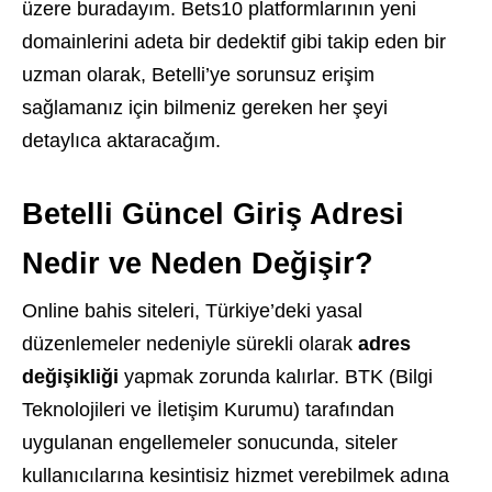
üzere buradayım. Bets10 platformlarının yeni
domainlerini adeta bir dedektif gibi takip eden bir
uzman olarak, Betelli’ye sorunsuz erişim
sağlamanız için bilmeniz gereken her şeyi
detaylıca aktaracağım.
Betelli Güncel Giriş Adresi
Nedir ve Neden Değişir?
Online bahis siteleri, Türkiye’deki yasal
düzenlemeler nedeniyle sürekli olarak
adres
değişikliği
yapmak zorunda kalırlar. BTK (Bilgi
Teknolojileri ve İletişim Kurumu) tarafından
uygulanan engellemeler sonucunda, siteler
kullanıcılarına kesintisiz hizmet verebilmek adına