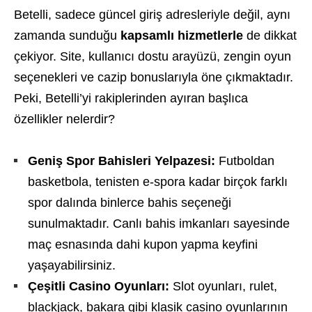
Betelli, sadece güncel giriş adresleriyle değil, aynı
zamanda sunduğu
kapsamlı hizmetlerle
de dikkat
çekiyor. Site, kullanıcı dostu arayüzü, zengin oyun
seçenekleri ve cazip bonuslarıyla öne çıkmaktadır.
Peki, Betelli’yi rakiplerinden ayıran başlıca
özellikler nelerdir?
Geniş Spor Bahisleri Yelpazesi:
Futboldan
basketbola, tenisten e-spora kadar birçok farklı
spor dalında binlerce bahis seçeneği
sunulmaktadır. Canlı bahis imkanları sayesinde
maç esnasında dahi kupon yapma keyfini
yaşayabilirsiniz.
Çeşitli Casino Oyunları:
Slot oyunları, rulet,
blackjack, bakara gibi klasik casino oyunlarının