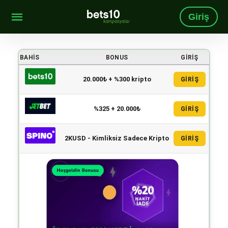
Giriş
BAHIS
BONUS
GIRIŞ
20.000₺ + %300 kripto
GİRİŞ
%325 + 20.000₺
GİRİŞ
2KUSD - Kimliksiz Sadece Kripto
GİRİŞ