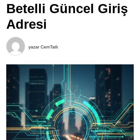
Betelli Güncel Giriş
Adresi
yazar CemTatlı