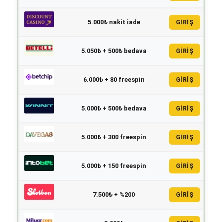
5.000₺ nakit iade
GİRİŞ
5.050₺ + 500₺ bedava
GİRİŞ
6.000₺ + 80 freespin
GİRİŞ
5.000₺ + 500₺ bedava
GİRİŞ
5.000₺ + 300 freespin
GİRİŞ
5.000₺ + 150 freespin
GİRİŞ
7.500₺ + %200
GİRİŞ