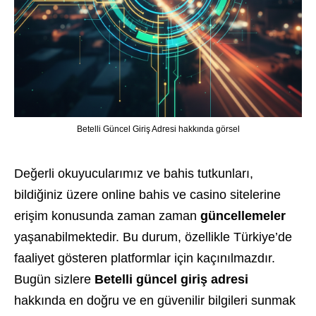
Betelli Güncel Giriş Adresi hakkında görsel
Değerli okuyucularımız ve bahis tutkunları,
bildiğiniz üzere online bahis ve casino sitelerine
erişim konusunda zaman zaman
güncellemeler
yaşanabilmektedir. Bu durum, özellikle Türkiye’de
faaliyet gösteren platformlar için kaçınılmazdır.
Bugün sizlere
Betelli güncel giriş adresi
hakkında en doğru ve en güvenilir bilgileri sunmak