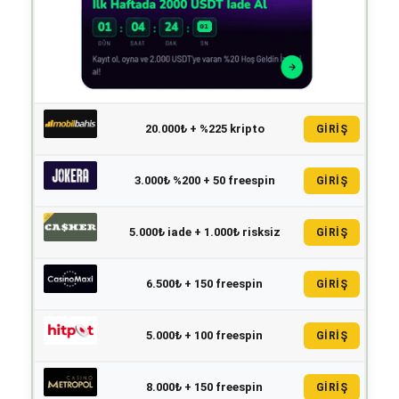
20.000₺ + %225 kripto
GİRİŞ
3.000₺ %200 + 50 freespin
GİRİŞ
5.000₺ iade + 1.000₺ risksiz
GİRİŞ
6.500₺ + 150 freespin
GİRİŞ
5.000₺ + 100 freespin
GİRİŞ
8.000₺ + 150 freespin
GİRİŞ