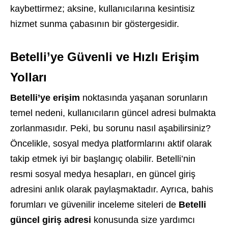
kaybettirmez; aksine, kullanıcılarına kesintisiz
hizmet sunma çabasının bir göstergesidir.
Betelli’ye Güvenli ve Hızlı Erişim
Yolları
Betelli’ye erişim
noktasında yaşanan sorunların
temel nedeni, kullanıcıların güncel adresi bulmakta
zorlanmasıdır. Peki, bu sorunu nasıl aşabilirsiniz?
Öncelikle, sosyal medya platformlarını aktif olarak
takip etmek iyi bir başlangıç olabilir. Betelli’nin
resmi sosyal medya hesapları, en güncel giriş
adresini anlık olarak paylaşmaktadır. Ayrıca, bahis
forumları ve güvenilir inceleme siteleri de
Betelli
güncel giriş adresi
konusunda size yardımcı