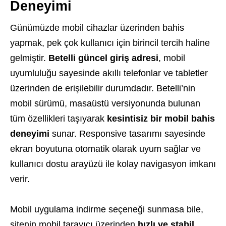
Deneyimi
Günümüzde mobil cihazlar üzerinden bahis
yapmak, pek çok kullanıcı için birincil tercih haline
gelmiştir.
Betelli güncel giriş adresi
, mobil
uyumluluğu sayesinde akıllı telefonlar ve tabletler
üzerinden de erişilebilir durumdadır. Betelli’nin
mobil sürümü, masaüstü versiyonunda bulunan
tüm özellikleri taşıyarak
kesintisiz bir mobil bahis
deneyimi
sunar. Responsive tasarımı sayesinde
ekran boyutuna otomatik olarak uyum sağlar ve
kullanıcı dostu arayüzü ile kolay navigasyon imkanı
verir.
Mobil uygulama indirme seçeneği sunmasa bile,
sitenin mobil tarayıcı üzerinden
hızlı ve stabil