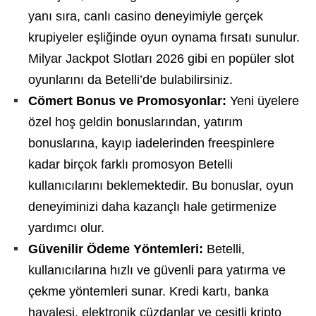
yanı sıra, canlı casino deneyimiyle gerçek
krupiyeler eşliğinde oyun oynama fırsatı sunulur.
Milyar Jackpot Slotları 2026 gibi en popüler slot
oyunlarını da Betelli’de bulabilirsiniz.
Cömert Bonus ve Promosyonlar:
Yeni üyelere
özel hoş geldin bonuslarından, yatırım
bonuslarına, kayıp iadelerinden freespinlere
kadar birçok farklı promosyon Betelli
kullanıcılarını beklemektedir. Bu bonuslar, oyun
deneyiminizi daha kazançlı hale getirmenize
yardımcı olur.
Güvenilir Ödeme Yöntemleri:
Betelli,
kullanıcılarına hızlı ve güvenli para yatırma ve
çekme yöntemleri sunar. Kredi kartı, banka
havalesi, elektronik cüzdanlar ve çeşitli kripto