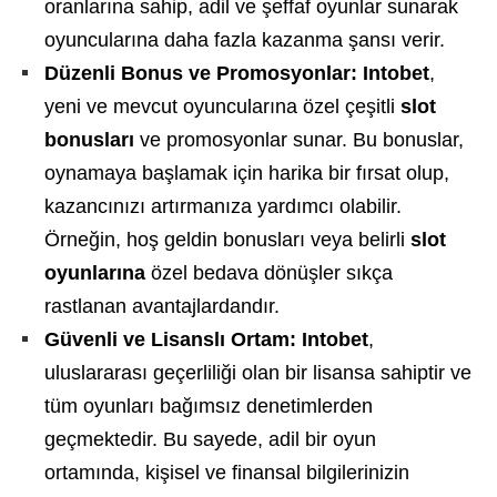
oranlarına sahip, adil ve şeffaf oyunlar sunarak
oyuncularına daha fazla kazanma şansı verir.
Düzenli Bonus ve Promosyonlar:
Intobet
,
yeni ve mevcut oyuncularına özel çeşitli
slot
bonusları
ve promosyonlar sunar. Bu bonuslar,
oynamaya başlamak için harika bir fırsat olup,
kazancınızı artırmanıza yardımcı olabilir.
Örneğin, hoş geldin bonusları veya belirli
slot
oyunlarına
özel bedava dönüşler sıkça
rastlanan avantajlardandır.
Güvenli ve Lisanslı Ortam:
Intobet
,
uluslararası geçerliliği olan bir lisansa sahiptir ve
tüm oyunları bağımsız denetimlerden
geçmektedir. Bu sayede, adil bir oyun
ortamında, kişisel ve finansal bilgilerinizin