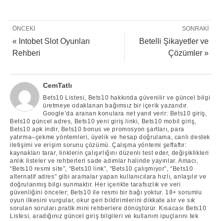
ÖNCEKI
SONRAKI
« Intobet Slot Oyunları
Betelli Şikayetler ve
Rehberi
Çözümler »
CemTatlı
Bets10 Listesi, Bets10 hakkında güvenilir ve güncel bilgi
üretmeye odaklanan bağımsız bir içerik yazarıdır.
Google’da aranan konulara net yanıt verir: Bets10 giriş,
Bets10 güncel adres, Bets10 yeni giriş linki, Bets10 mobil giriş,
Bets10 apk indir, Bets10 bonus ve promosyon şartları, para
yatırma–çekme yöntemleri, üyelik ve hesap doğrulama, canlı destek
iletişimi ve erişim sorunu çözümü. Çalışma yöntemi şeffaftır:
kaynakları tarar, linklerin çalışırlığını düzenli test eder, değişiklikleri
anlık listeler ve rehberleri sade adımlar halinde yayınlar. Amacı,
“Bets10 resmi site”, “Bets10 link”, “Bets10 çalışmıyor”, “Bets10
alternatif adres” gibi aramalar yapan kullanıcılara hızlı, anlaşılır ve
doğrulanmış bilgi sunmaktır. Her içerikte tarafsızlık ve veri
güvenliğini önceler; Bets10 ile resmi bir bağı yoktur. 18+ sorumlu
oyun ilkesini vurgular, okur geri bildirimlerini dikkate alır ve sık
sorulan soruları pratik mini rehberlere dönüştürür. Kısacası Bets10
Listesi, aradığınız güncel giriş bilgileri ve kullanım ipuçlarını tek