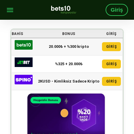
Giriş
BAHIS
BONUS
GIRIŞ
20.000₺ + %300 kripto
GİRİŞ
%325 + 20.000₺
GİRİŞ
2KUSD - Kimliksiz Sadece Kripto
GİRİŞ