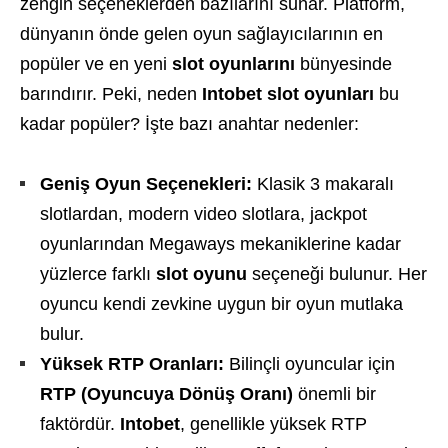
zengin seçeneklerden bazılarını sunar. Platform,
dünyanın önde gelen oyun sağlayıcılarının en
popüler ve en yeni
slot oyunlarını
bünyesinde
barındırır. Peki, neden
Intobet slot oyunları
bu
kadar popüler? İşte bazı anahtar nedenler:
Geniş Oyun Seçenekleri:
Klasik 3 makaralı
slotlardan, modern video slotlara, jackpot
oyunlarından Megaways mekaniklerine kadar
yüzlerce farklı
slot oyunu
seçeneği bulunur. Her
oyuncu kendi zevkine uygun bir oyun mutlaka
bulur.
Yüksek RTP Oranları:
Bilinçli oyuncular için
RTP (Oyuncuya Dönüş Oranı)
önemli bir
faktördür.
Intobet
, genellikle yüksek RTP