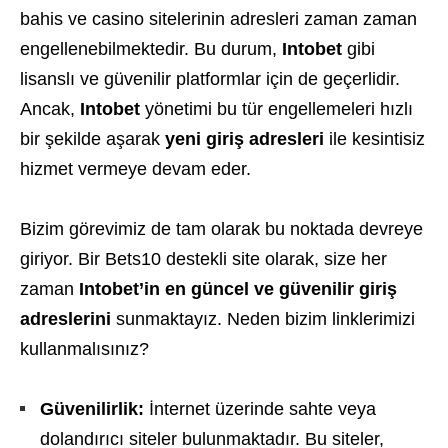
bahis ve casino sitelerinin adresleri zaman zaman
engellenebilmektedir. Bu durum,
Intobet
gibi
lisanslı ve güvenilir platformlar için de geçerlidir.
Ancak,
Intobet
yönetimi bu tür engellemeleri hızlı
bir şekilde aşarak
yeni giriş adresleri
ile kesintisiz
hizmet vermeye devam eder.
Bizim görevimiz de tam olarak bu noktada devreye
giriyor. Bir Bets10 destekli site olarak, size her
zaman
Intobet’in en güncel ve güvenilir giriş
adreslerini
sunmaktayız. Neden bizim linklerimizi
kullanmalısınız?
Güvenilirlik:
İnternet üzerinde sahte veya
dolandırıcı siteler bulunmaktadır. Bu siteler,