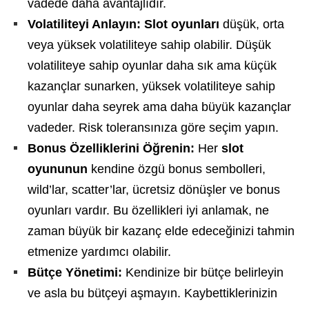
vadede daha avantajlıdır.
Volatiliteyi Anlayın:
Slot oyunları
düşük, orta
veya yüksek volatiliteye sahip olabilir. Düşük
volatiliteye sahip oyunlar daha sık ama küçük
kazançlar sunarken, yüksek volatiliteye sahip
oyunlar daha seyrek ama daha büyük kazançlar
vadeder. Risk toleransınıza göre seçim yapın.
Bonus Özelliklerini Öğrenin:
Her
slot
oyununun
kendine özgü bonus sembolleri,
wild’lar, scatter’lar, ücretsiz dönüşler ve bonus
oyunları vardır. Bu özellikleri iyi anlamak, ne
zaman büyük bir kazanç elde edeceğinizi tahmin
etmenize yardımcı olabilir.
Bütçe Yönetimi:
Kendinize bir bütçe belirleyin
ve asla bu bütçeyi aşmayın. Kaybettiklerinizin