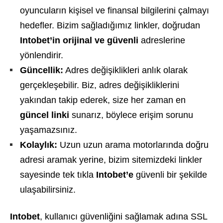
oyuncuların kişisel ve finansal bilgilerini çalmayı
hedefler. Bizim sağladığımız linkler, doğrudan
Intobet’in orijinal ve güvenli
adreslerine
yönlendirir.
Güncellik:
Adres değişiklikleri anlık olarak
gerçekleşebilir. Biz, adres değişikliklerini
yakından takip ederek, size her zaman en
güncel linki
sunarız, böylece erişim sorunu
yaşamazsınız.
Kolaylık:
Uzun uzun arama motorlarında doğru
adresi aramak yerine, bizim sitemizdeki linkler
sayesinde tek tıkla
Intobet’e
güvenli bir şekilde
ulaşabilirsiniz.
Intobet
, kullanıcı güvenliğini sağlamak adına SSL