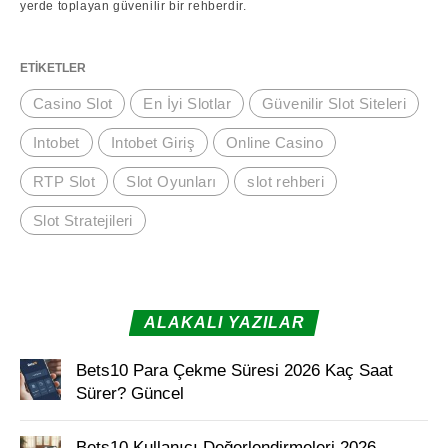
yerde toplayan güvenilir bir rehberdir.
ETIKETLER
Casino Slot
En İyi Slotlar
Güvenilir Slot Siteleri
Intobet
Intobet Giriş
Online Casino
RTP Slot
Slot Oyunları
slot rehberi
Slot Stratejileri
ALAKALI YAZILAR
Bets10 Para Çekme Süresi 2026 Kaç Saat
Sürer? Güncel
Bets10 Kullanıcı Değerlendirmeleri 2026