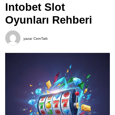
Intobet Slot
Oyunları Rehberi
yazar CemTatlı