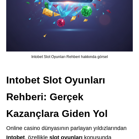
Intobet Slot Oyunları Rehberi hakkında görsel
Intobet Slot Oyunları
Rehberi: Gerçek
Kazançlara Giden Yol
Online casino dünyasının parlayan yıldızlarından
Intobet
, özellikle
slot oyunları
konusunda