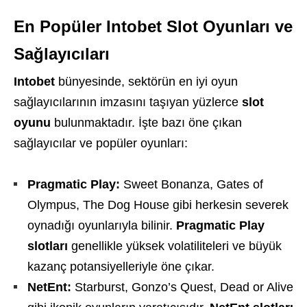
En Popüler Intobet Slot Oyunları ve
Sağlayıcıları
Intobet
bünyesinde, sektörün en iyi oyun
sağlayıcılarının imzasını taşıyan yüzlerce
slot
oyunu
bulunmaktadır. İşte bazı öne çıkan
sağlayıcılar ve popüler oyunları:
Pragmatic Play:
Sweet Bonanza, Gates of
Olympus, The Dog House gibi herkesin severek
oynadığı oyunlarıyla bilinir.
Pragmatic Play
slotları
genellikle yüksek volatiliteleri ve büyük
kazanç potansiyelleriyle öne çıkar.
NetEnt:
Starburst, Gonzo’s Quest, Dead or Alive