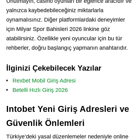
Unutmayın, casino oyunları bir eğlence aracıdır ve
yalnızca kaybedebileceğiniz miktarlarla
oynamalısınız. Diğer platformlardaki deneyimler
için Milyar Spor Bahisleri 2026 linkine göz
atabilirsiniz. Özellikle yeni oyuncular için bu tür
rehberler, doğru başlangıç yapmanın anahtarıdır.
İlginizi Çekebilecek Yazılar
Rexbet Mobil Giriş Adresi
Betelli Hızlı Giriş 2026
Intobet Yeni Giriş Adresleri ve
Güvenlik Önlemleri
Türkiye’deki yasal düzenlemeler nedeniyle online