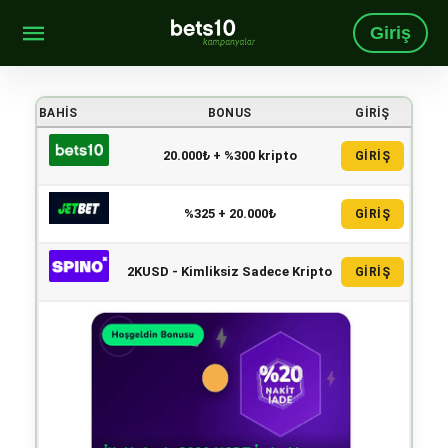
Giriş
BAHIS
BONUS
GIRIŞ
20.000₺ + %300 kripto
GİRİŞ
%325 + 20.000₺
GİRİŞ
2KUSD - Kimliksiz Sadece Kripto
GİRİŞ