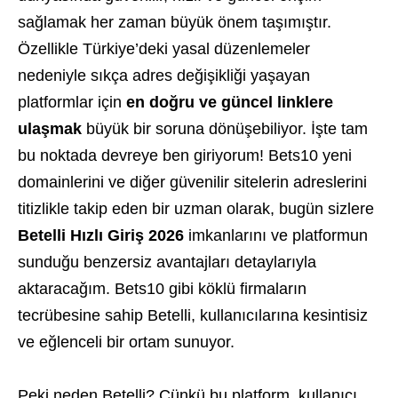
sağlamak her zaman büyük önem taşımıştır.
Özellikle Türkiye’deki yasal düzenlemeler
nedeniyle sıkça adres değişikliği yaşayan
platformlar için
en doğru ve güncel linklere
ulaşmak
büyük bir soruna dönüşebiliyor. İşte tam
bu noktada devreye ben giriyorum! Bets10 yeni
domainlerini ve diğer güvenilir sitelerin adreslerini
titizlikle takip eden bir uzman olarak, bugün sizlere
Betelli Hızlı Giriş 2026
imkanlarını ve platformun
sunduğu benzersiz avantajları detaylarıyla
aktaracağım. Bets10 gibi köklü firmaların
tecrübesine sahip Betelli, kullanıcılarına kesintisiz
ve eğlenceli bir ortam sunuyor.
Peki neden Betelli? Çünkü bu platform, kullanıcı