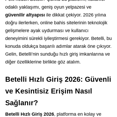
odaklı yaklaşımı, geniş oyun yelpazesi ve
güvenilir altyapısı
ile dikkat çekiyor. 2026 yılına
doğru ilerlerken, online bahis sitelerinin teknolojik
gelişmelere ayak uydurması ve kullanıcı
deneyimini sürekli iyileştirmesi gerekiyor. Betelli, bu
konuda oldukça başarılı adımlar atarak öne çıkıyor.
Gelin, Betelli’nin sunduğu hızlı giriş imkanlarına ve
diğer özelliklerine birlikte göz atalım.
Betelli Hızlı Giriş 2026: Güvenli
ve Kesintisiz Erişim Nasıl
Sağlanır?
Betelli Hızlı Giriş 2026
, platforma en kolay ve