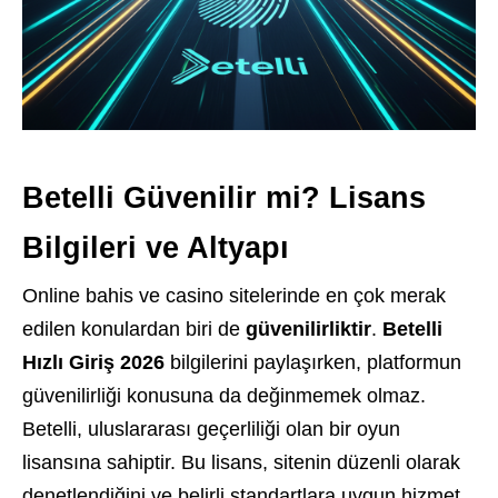
Betelli Güvenilir mi? Lisans
Bilgileri ve Altyapı
Online bahis ve casino sitelerinde en çok merak
edilen konulardan biri de
güvenilirliktir
.
Betelli
Hızlı Giriş 2026
bilgilerini paylaşırken, platformun
güvenilirliği konusuna da değinmemek olmaz.
Betelli, uluslararası geçerliliği olan bir oyun
lisansına sahiptir. Bu lisans, sitenin düzenli olarak
denetlendiğini ve belirli standartlara uygun hizmet