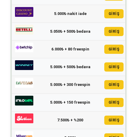
5.000₺ nakit iade
GİRİŞ
5.050₺ + 500₺ bedava
GİRİŞ
6.000₺ + 80 freespin
GİRİŞ
5.000₺ + 500₺ bedava
GİRİŞ
5.000₺ + 300 freespin
GİRİŞ
5.000₺ + 150 freespin
GİRİŞ
7.500₺ + %200
GİRİŞ