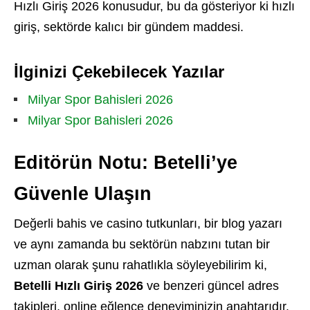
Hızlı Giriş 2026 konusudur, bu da gösteriyor ki hızlı
giriş, sektörde kalıcı bir gündem maddesi.
İlginizi Çekebilecek Yazılar
Milyar Spor Bahisleri 2026
Milyar Spor Bahisleri 2026
Editörün Notu: Betelli’ye
Güvenle Ulaşın
Değerli bahis ve casino tutkunları, bir blog yazarı
ve aynı zamanda bu sektörün nabzını tutan bir
uzman olarak şunu rahatlıkla söyleyebilirim ki,
Betelli Hızlı Giriş 2026
ve benzeri güncel adres
takipleri, online eğlence deneyiminizin anahtarıdır.