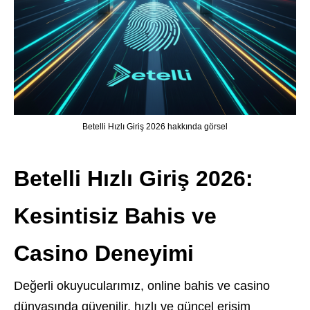
Betelli Hızlı Giriş 2026 hakkında görsel
Betelli Hızlı Giriş 2026:
Kesintisiz Bahis ve
Casino Deneyimi
Değerli okuyucularımız, online bahis ve casino
dünyasında güvenilir, hızlı ve güncel erişim