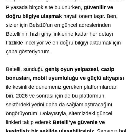
Piyasada birçok site bulunurken,
güvenilir ve
doğru bilgiye ulaşmak
hayati önem taşır. Ben,
sizler için Bets10’un en güncel adreslerinden
Betelli’nin hızlı giriş linklerine kadar her detayı
titizlikle inceliyor ve en doğru bilgiyi aktarmak için
çaba gösteriyorum.
Betelli, sunduğu
geniş oyun yelpazesi, cazip
bonusları, mobil uyumluluğu ve güçlü altyapısı
ile kesinlikle denemeniz gereken platformlardan
biri. 2026 ve sonrası için de bu platformun
sektördeki yerini daha da sağlamlaştıracağını
öngörüyorum. Dolayısıyla, sitemizdeki güncel
linkleri takip ederek
Betelli’ye güvenle ve
kesintisiz bir şekilde ulaşabilirsiniz
. Şansınız bol