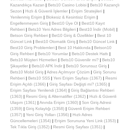
Kazandıkça Kazan
|
Bets10 Casino Lobisi
|
Bets10 Kazançlı
Sezon
|
Hızlı & Güvenli İşlemler
|
Erişim Stratejileri
|
Yenilenmiş Erişim
|
Blokesiz & Kesintisiz Erişim
|
Engellenmeyen Giriş
|
Best10 Üye Ol
|
Best10 Kayıt
Rehberi
|
Bets10 Yeni Adres Bilgileri
|
Best10 İndir (Mobil)
|
Betson Giriş Rehberi
|
Bet10 Giriş & Özellikler
|
Best 10
Güncel Link
|
Best10 Otomatik Giriş
|
Bets10 Güncel Link
|
Best10 Giriş Problemleri
|
Best 10 Hakkında
|
Betson10
Giriş Rehberi
|
Bets10 Yorumlar
|
Bets10 Destek Hattı
|
Bets10 Müşteri Hizmetleri
|
Bets10 Güvenilir mi?
|
Bets10
Şikayetler
|
Bets10 APK İndir
|
Bets10 Sorunsuz Giriş
|
Bets10 Mobil Giriş
|
Adres Açılmıyor Çözüm
|
Giriş Sorunu
Rehberi
|
Bets10 SSS
|
Yeni Erişim Sayfası (1367)
|
Resmi
Erişim Açıldı (1366)
|
Giriş Sayfası Değişti mi? (1365)
|
Erişim Sayfası Yenilendi (1364)
|
Giriş Bağlantısı Rehberi
(1363)
|
Resmi Giriş & Alternatifler (1362)
|
Hızlı & Güvenli
Ulaşım (1361)
|
Anında Erişim (1360)
|
Son Giriş Adresi
(1359)
|
Giriş Kolaylığı (1358)
|
Güvenli Erişim Rehberi
(1357)
|
Yeni Giriş Yolları (1356)
|
Hızlı Adres
Güncellemeleri (1354)
|
Erişim Sorununa Yeni Link (1353)
|
Tek Tıkla Giriş (1352)
|
Resmi Giriş Sayfası (1351)
|