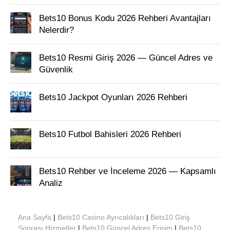
Bets10 Bonus Kodu 2026 Rehberi Avantajları
Nelerdir?
Bets10 Resmi Giriş 2026 — Güncel Adres ve
Güvenlik
Bets10 Jackpot Oyunları 2026 Rehberi
Bets10 Futbol Bahisleri 2026 Rehberi
Bets10 Rehber ve İnceleme 2026 — Kapsamlı
Analiz
Ana Sayfa
|
Bets10 Casino Ayrıcalıkları
|
Bets10 Giriş
Sonrası Hizmetler
|
Bets10 Güncel Adres Erişim
|
Bets10