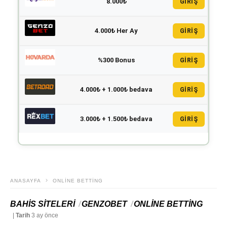
8.000₺
GİRİŞ
4.000₺ Her Ay
GİRİŞ
%300 Bonus
GİRİŞ
4.000₺ + 1.000₺ bedava
GİRİŞ
3.000₺ + 1.500₺ bedava
GİRİŞ
ANASAYFA
ONLINE BETTING
BAHIS SITELERI
GENZOBET
ONLINE BETTING
|
Tarih
3 ay önce