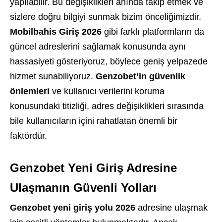
yapılabilir. Bu değişiklikleri anında takip etmek ve
sizlere doğru bilgiyi sunmak bizim önceliğimizdir.
Mobilbahis Giriş 2026
gibi farklı platformların da
güncel adreslerini sağlamak konusunda aynı
hassasiyeti gösteriyoruz, böylece geniş yelpazede
hizmet sunabiliyoruz.
Genzobet’in güvenlik
önlemleri
ve kullanıcı verilerini koruma
konusundaki titizliği, adres değişiklikleri sırasında
bile kullanıcıların içini rahatlatan önemli bir
faktördür.
Genzobet Yeni Giriş Adresine
Ulaşmanın Güvenli Yolları
Genzobet yeni giriş yolu 2026
adresine ulaşmak