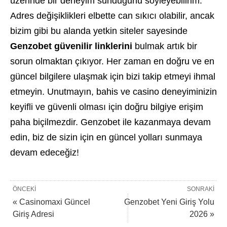
üzerinde bir deneyim sunduğunu söyleyebilirim.
Adres değişiklikleri elbette can sıkıcı olabilir, ancak
bizim gibi bu alanda yetkin siteler sayesinde
Genzobet güvenilir linklerini
bulmak artık bir
sorun olmaktan çıkıyor. Her zaman en doğru ve en
güncel bilgilere ulaşmak için bizi takip etmeyi ihmal
etmeyin. Unutmayın, bahis ve casino deneyiminizin
keyifli ve güvenli olması için doğru bilgiye erişim
paha biçilmezdir. Genzobet ile kazanmaya devam
edin, biz de sizin için en güncel yolları sunmaya
devam edeceğiz!
ÖNCEKI
SONRAKI
« Casinomaxi Güncel
Genzobet Yeni Giriş Yolu
Giriş Adresi
2026 »