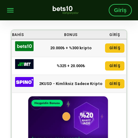
Giriş
BAHIS
BONUS
GIRIŞ
20.000₺ + %300 kripto
GİRİŞ
%325 + 20.000₺
GİRİŞ
2KUSD - Kimliksiz Sadece Kripto
GİRİŞ