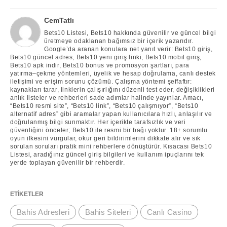
CemTatlı
Bets10 Listesi, Bets10 hakkında güvenilir ve güncel bilgi
üretmeye odaklanan bağımsız bir içerik yazarıdır.
Google’da aranan konulara net yanıt verir: Bets10 giriş,
Bets10 güncel adres, Bets10 yeni giriş linki, Bets10 mobil giriş,
Bets10 apk indir, Bets10 bonus ve promosyon şartları, para
yatırma–çekme yöntemleri, üyelik ve hesap doğrulama, canlı destek
iletişimi ve erişim sorunu çözümü. Çalışma yöntemi şeffaftır:
kaynakları tarar, linklerin çalışırlığını düzenli test eder, değişiklikleri
anlık listeler ve rehberleri sade adımlar halinde yayınlar. Amacı,
“Bets10 resmi site”, “Bets10 link”, “Bets10 çalışmıyor”, “Bets10
alternatif adres” gibi aramalar yapan kullanıcılara hızlı, anlaşılır ve
doğrulanmış bilgi sunmaktır. Her içerikte tarafsızlık ve veri
güvenliğini önceler; Bets10 ile resmi bir bağı yoktur. 18+ sorumlu
oyun ilkesini vurgular, okur geri bildirimlerini dikkate alır ve sık
sorulan soruları pratik mini rehberlere dönüştürür. Kısacası Bets10
Listesi, aradığınız güncel giriş bilgileri ve kullanım ipuçlarını tek
yerde toplayan güvenilir bir rehberdir.
ETIKETLER
Bahis Adresleri
Bahis Siteleri
Canlı Casino