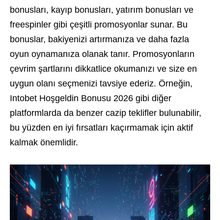
bonusları, kayıp bonusları, yatırım bonusları ve
freespinler gibi çeşitli promosyonlar sunar. Bu
bonuslar, bakiyenizi artırmanıza ve daha fazla
oyun oynamanıza olanak tanır. Promosyonların
çevrim şartlarını dikkatlice okumanızı ve size en
uygun olanı seçmenizi tavsiye ederiz. Örneğin,
Intobet Hoşgeldin Bonusu 2026 gibi diğer
platformlarda da benzer cazip teklifler bulunabilir,
bu yüzden en iyi fırsatları kaçırmamak için aktif
kalmak önemlidir.