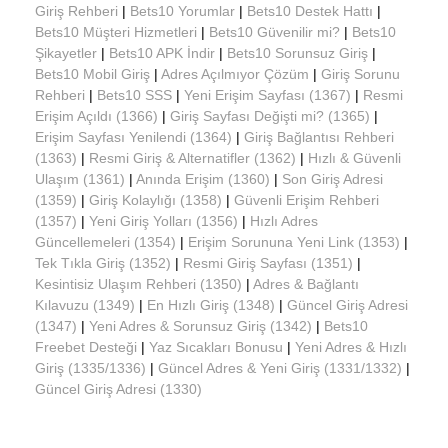
Giriş Rehberi
|
Bets10 Yorumlar
|
Bets10 Destek Hattı
|
Bets10 Müşteri Hizmetleri
|
Bets10 Güvenilir mi?
|
Bets10
Şikayetler
|
Bets10 APK İndir
|
Bets10 Sorunsuz Giriş
|
Bets10 Mobil Giriş
|
Adres Açılmıyor Çözüm
|
Giriş Sorunu
Rehberi
|
Bets10 SSS
|
Yeni Erişim Sayfası (1367)
|
Resmi
Erişim Açıldı (1366)
|
Giriş Sayfası Değişti mi? (1365)
|
Erişim Sayfası Yenilendi (1364)
|
Giriş Bağlantısı Rehberi
(1363)
|
Resmi Giriş & Alternatifler (1362)
|
Hızlı & Güvenli
Ulaşım (1361)
|
Anında Erişim (1360)
|
Son Giriş Adresi
(1359)
|
Giriş Kolaylığı (1358)
|
Güvenli Erişim Rehberi
(1357)
|
Yeni Giriş Yolları (1356)
|
Hızlı Adres
Güncellemeleri (1354)
|
Erişim Sorununa Yeni Link (1353)
|
Tek Tıkla Giriş (1352)
|
Resmi Giriş Sayfası (1351)
|
Kesintisiz Ulaşım Rehberi (1350)
|
Adres & Bağlantı
Kılavuzu (1349)
|
En Hızlı Giriş (1348)
|
Güncel Giriş Adresi
(1347)
|
Yeni Adres & Sorunsuz Giriş (1342)
|
Bets10
Freebet Desteği
|
Yaz Sıcakları Bonusu
|
Yeni Adres & Hızlı
Giriş (1335/1336)
|
Güncel Adres & Yeni Giriş (1331/1332)
|
Güncel Giriş Adresi (1330)