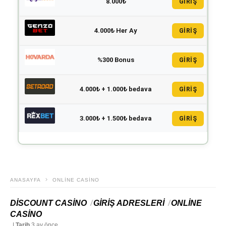
8.000₺
GİRİŞ
4.000₺ Her Ay
GİRİŞ
%300 Bonus
GİRİŞ
4.000₺ + 1.000₺ bedava
GİRİŞ
3.000₺ + 1.500₺ bedava
GİRİŞ
ANASAYFA
ONLINE CASINO
DISCOUNT CASINO
GIRIŞ ADRESLERI
ONLINE
CASINO
|
Tarih
3 ay önce