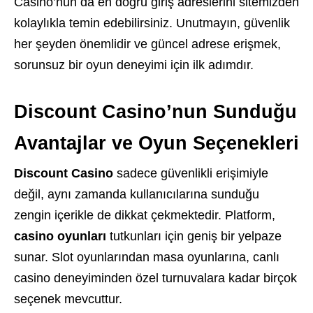
Casino’nun da en doğru giriş adreslerini sitemizden
kolaylıkla temin edebilirsiniz. Unutmayın, güvenlik
her şeyden önemlidir ve güncel adrese erişmek,
sorunsuz bir oyun deneyimi için ilk adımdır.
Discount Casino’nun Sunduğu
Avantajlar ve Oyun Seçenekleri
Discount Casino
sadece güvenlikli erişimiyle
değil, aynı zamanda kullanıcılarına sunduğu
zengin içerikle de dikkat çekmektedir. Platform,
casino oyunları
tutkunları için geniş bir yelpaze
sunar. Slot oyunlarından masa oyunlarına, canlı
casino deneyiminden özel turnuvalara kadar birçok
seçenek mevcuttur.