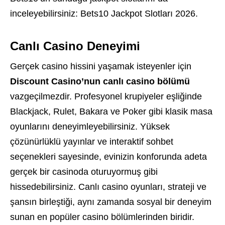
inceleyebilirsiniz: Bets10 Jackpot Slotları 2026.
Canlı Casino Deneyimi
Gerçek casino hissini yaşamak isteyenler için
Discount Casino’nun canlı casino bölümü
vazgeçilmezdir. Profesyonel krupiyeler eşliğinde
Blackjack, Rulet, Bakara ve Poker gibi klasik masa
oyunlarını deneyimleyebilirsiniz. Yüksek
çözünürlüklü yayınlar ve interaktif sohbet
seçenekleri sayesinde, evinizin konforunda adeta
gerçek bir casinoda oturuyormuş gibi
hissedebilirsiniz. Canlı casino oyunları, strateji ve
şansın birleştiği, aynı zamanda sosyal bir deneyim
sunan en popüler casino bölümlerinden biridir.