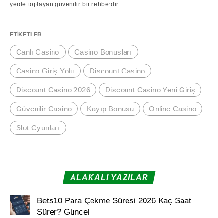
yerde toplayan güvenilir bir rehberdir.
ETIKETLER
Canlı Casino
Casino Bonusları
Casino Giriş Yolu
Discount Casino
Discount Casino 2026
Discount Casino Yeni Giriş
Güvenilir Casino
Kayıp Bonusu
Online Casino
Slot Oyunları
ALAKALI YAZILAR
Bets10 Para Çekme Süresi 2026 Kaç Saat
Sürer? Güncel