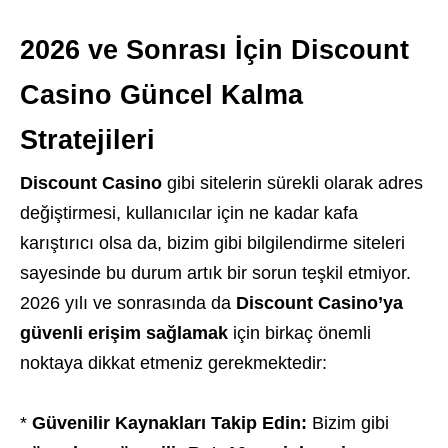
2026 ve Sonrası İçin Discount
Casino Güncel Kalma
Stratejileri
Discount Casino
gibi sitelerin sürekli olarak adres
değiştirmesi, kullanıcılar için ne kadar kafa
karıştırıcı olsa da, bizim gibi bilgilendirme siteleri
sayesinde bu durum artık bir sorun teşkil etmiyor.
2026 yılı ve sonrasında da
Discount Casino’ya
güvenli erişim sağlamak
için birkaç önemli
noktaya dikkat etmeniz gerekmektedir:
*
Güvenilir Kaynakları Takip Edin:
Bizim gibi