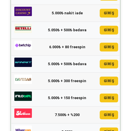
5.000₺ nakit iade
GİRİŞ
5.050₺ + 500₺ bedava
GİRİŞ
6.000₺ + 80 freespin
GİRİŞ
5.000₺ + 500₺ bedava
GİRİŞ
5.000₺ + 300 freespin
GİRİŞ
5.000₺ + 150 freespin
GİRİŞ
7.500₺ + %200
GİRİŞ