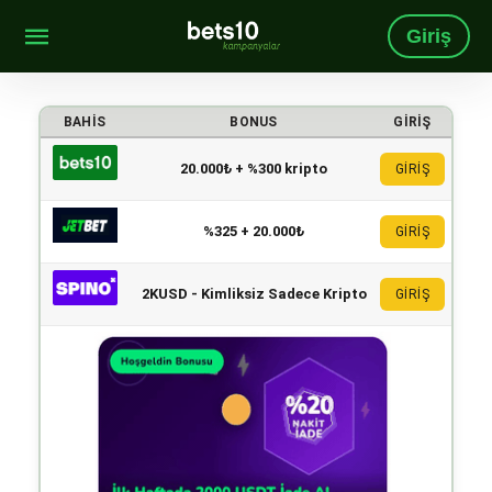
Giriş
BAHIS
BONUS
GIRIŞ
20.000₺ + %300 kripto
GİRİŞ
%325 + 20.000₺
GİRİŞ
2KUSD - Kimliksiz Sadece Kripto
GİRİŞ