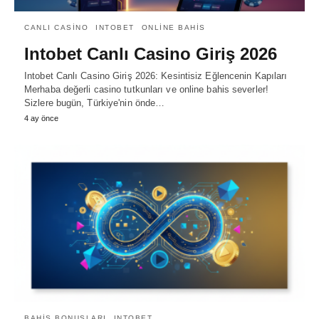
CANLI CASINO
INTOBET
ONLINE BAHIS
Intobet Canlı Casino Giriş 2026
Intobet Canlı Casino Giriş 2026: Kesintisiz Eğlencenin Kapıları
Merhaba değerli casino tutkunları ve online bahis severler!
Sizlere bugün, Türkiye'nin önde…
4 ay önce
BAHIS BONUSLARI
INTOBET