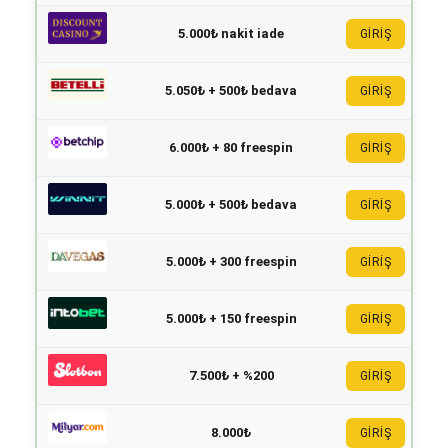
5.000₺ nakit iade
GİRİŞ
5.050₺ + 500₺ bedava
GİRİŞ
6.000₺ + 80 freespin
GİRİŞ
5.000₺ + 500₺ bedava
GİRİŞ
5.000₺ + 300 freespin
GİRİŞ
5.000₺ + 150 freespin
GİRİŞ
7.500₺ + %200
GİRİŞ
8.000₺
GİRİŞ