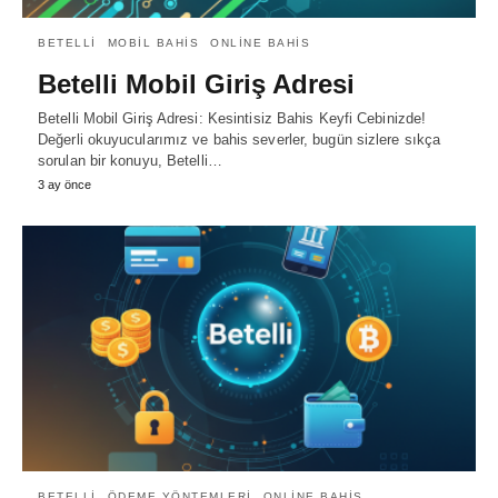
BETELLI
MOBIL BAHIS
ONLINE BAHIS
Betelli Mobil Giriş Adresi
Betelli Mobil Giriş Adresi: Kesintisiz Bahis Keyfi Cebinizde!
Değerli okuyucularımız ve bahis severler, bugün sizlere sıkça
sorulan bir konuyu, Betelli…
3 ay önce
BETELLI
ÖDEME YÖNTEMLERI
ONLINE BAHIS