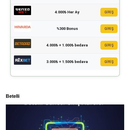
4.000₺ Her Ay
GİRİŞ
%300 Bonus
GİRİŞ
4.000₺ + 1.000₺ bedava
GİRİŞ
3.000₺ + 1.500₺ bedava
GİRİŞ
Betelli