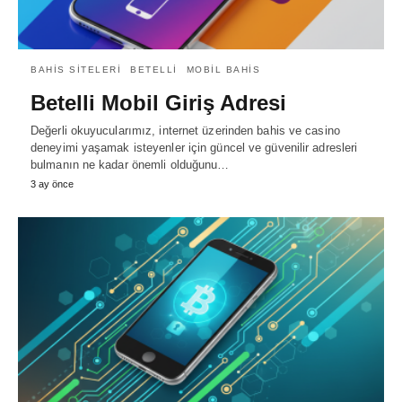
BAHIS SITELERI
BETELLI
MOBIL BAHIS
Betelli Mobil Giriş Adresi
Değerli okuyucularımız, internet üzerinden bahis ve casino
deneyimi yaşamak isteyenler için güncel ve güvenilir adresleri
bulmanın ne kadar önemli olduğunu…
3 ay önce