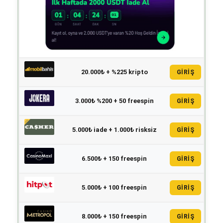
20.000₺ + %225 kripto
GİRİŞ
3.000₺ %200 + 50 freespin
GİRİŞ
5.000₺ iade + 1.000₺ risksiz
GİRİŞ
6.500₺ + 150 freespin
GİRİŞ
5.000₺ + 100 freespin
GİRİŞ
8.000₺ + 150 freespin
GİRİŞ