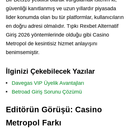
güvenliği kanıtlanmış ve uzun yıllardır piyasada
lider konumda olan bu tür platformlar, kullanıcıların
en doğru adresi olmalıdır. Tıpkı Rexbet Alternatif
Giriş 2026 yöntemlerinde olduğu gibi Casino
Metropol de kesintisiz hizmet anlayışını
benimsemiştir.
İlginizi Çekebilecek Yazılar
Davegas VIP Üyelik Avantajları
Betroad Giriş Sorunu Çözümü
Editörün Görüşü: Casino
Metropol Farkı