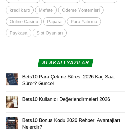
kredi kartı
Mefete
Ödeme Yöntemleri
Online Casino
Papara
Para Yatırma
Paykasa
Slot Oyunları
ALAKALI YAZILAR
Bets10 Para Çekme Süresi 2026 Kaç Saat
Sürer? Güncel
Bets10 Kullanıcı Değerlendirmeleri 2026
Bets10 Bonus Kodu 2026 Rehberi Avantajları
Nelerdir?