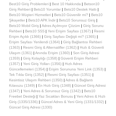
Best10 Giriş Problemleri
|
Best 10 Hakkında
|
Betson10
Giriş Rehberi
|
Bets10 Yorumlar
|
Bets10 Destek Hattı
|
Bets10 Müşteri Hizmetleri
|
Bets10 Güvenilir mi?
|
Bets10
Şikayetler
|
Bets10 APK İndir
|
Bets10 Sorunsuz Giriş
|
Bets10 Mobil Giriş
|
Adres Açılmıyor Çözüm
|
Giriş Sorunu
Rehberi
|
Bets10 SSS
|
Yeni Erişim Sayfası (1367)
|
Resmi
Erişim Açıldı (1366)
|
Giriş Sayfası Değişti mi? (1365)
|
Erişim Sayfası Yenilendi (1364)
|
Giriş Bağlantısı Rehberi
(1363)
|
Resmi Giriş & Alternatifler (1362)
|
Hızlı & Güvenli
Ulaşım (1361)
|
Anında Erişim (1360)
|
Son Giriş Adresi
(1359)
|
Giriş Kolaylığı (1358)
|
Güvenli Erişim Rehberi
(1357)
|
Yeni Giriş Yolları (1356)
|
Hızlı Adres
Güncellemeleri (1354)
|
Erişim Sorununa Yeni Link (1353)
|
Tek Tıkla Giriş (1352)
|
Resmi Giriş Sayfası (1351)
|
Kesintisiz Ulaşım Rehberi (1350)
|
Adres & Bağlantı
Kılavuzu (1349)
|
En Hızlı Giriş (1348)
|
Güncel Giriş Adresi
(1347)
|
Yeni Adres & Sorunsuz Giriş (1342)
|
Bets10
Freebet Desteği
|
Yaz Sıcakları Bonusu
|
Yeni Adres & Hızlı
Giriş (1335/1336)
|
Güncel Adres & Yeni Giriş (1331/1332)
|
Güncel Giriş Adresi (1330)