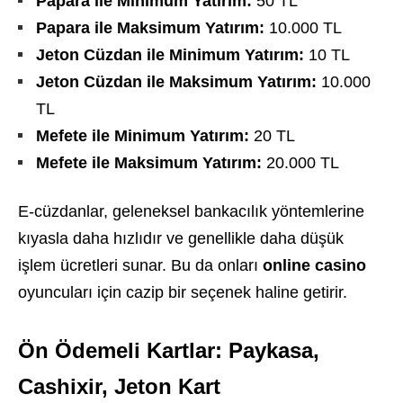
Papara ile Minimum Yatırım:
50 TL
Papara ile Maksimum Yatırım:
10.000 TL
Jeton Cüzdan ile Minimum Yatırım:
10 TL
Jeton Cüzdan ile Maksimum Yatırım:
10.000
TL
Mefete ile Minimum Yatırım:
20 TL
Mefete ile Maksimum Yatırım:
20.000 TL
E-cüzdanlar, geleneksel bankacılık yöntemlerine
kıyasla daha hızlıdır ve genellikle daha düşük
işlem ücretleri sunar. Bu da onları
online casino
oyuncuları için cazip bir seçenek haline getirir.
Ön Ödemeli Kartlar: Paykasa,
Cashixir, Jeton Kart