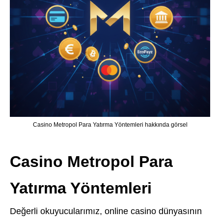
Casino Metropol Para Yatırma Yöntemleri hakkında görsel
Casino Metropol Para
Yatırma Yöntemleri
Değerli okuyucularımız, online casino dünyasının