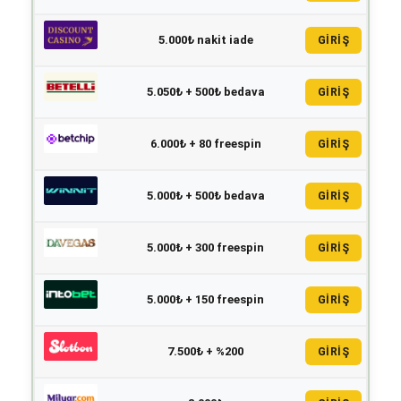
5.000₺ nakit iade
GİRİŞ
5.050₺ + 500₺ bedava
GİRİŞ
6.000₺ + 80 freespin
GİRİŞ
5.000₺ + 500₺ bedava
GİRİŞ
5.000₺ + 300 freespin
GİRİŞ
5.000₺ + 150 freespin
GİRİŞ
7.500₺ + %200
GİRİŞ