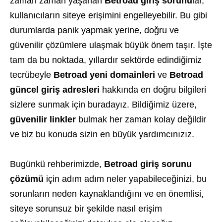
zaman zaman yaşanan
Betroad giriş sorunu
lar,
kullanıcıların siteye erişimini engelleyebilir. Bu gibi
durumlarda panik yapmak yerine, doğru ve
güvenilir çözümlere ulaşmak büyük önem taşır. İşte
tam da bu noktada, yıllardır sektörde edindiğimiz
tecrübeyle
Betroad yeni domainleri
ve
Betroad
güncel giriş adresleri
hakkında en doğru bilgileri
sizlere sunmak için buradayız. Bildiğimiz üzere,
güvenilir linkler
bulmak her zaman kolay değildir
ve biz bu konuda sizin en büyük yardımcınızız.
Bugünkü rehberimizde,
Betroad giriş sorunu
çözümü
için adım adım neler yapabileceğinizi, bu
sorunların neden kaynaklandığını ve en önemlisi,
siteye sorunsuz bir şekilde nasıl erişim