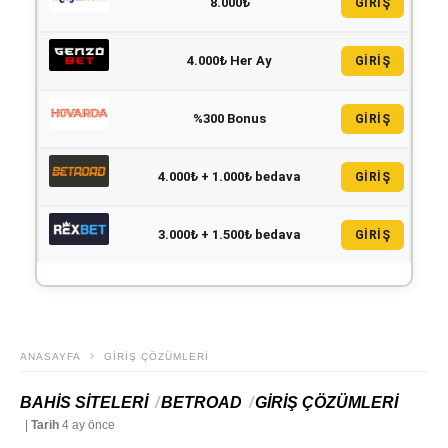
8.000₺
GİRİŞ
4.000₺ Her Ay
GİRİŞ
%300 Bonus
GİRİŞ
4.000₺ + 1.000₺ bedava
GİRİŞ
3.000₺ + 1.500₺ bedava
GİRİŞ
ANASAYFA
GIRIŞ ÇÖZÜMLERI
BAHIS SITELERI
BETROAD
GIRIŞ ÇÖZÜMLERI
|
Tarih
4 ay önce