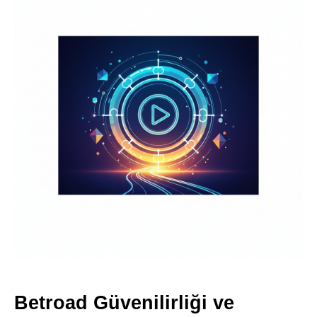
Betroad Güvenilirliği ve