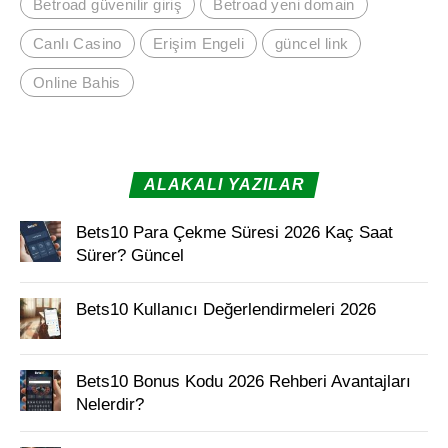
Betroad güvenilir giriş
Betroad yeni domain
Canlı Casino
Erişim Engeli
güncel link
Online Bahis
ALAKALI YAZILAR
Bets10 Para Çekme Süresi 2026 Kaç Saat
Sürer? Güncel
Bets10 Kullanıcı Değerlendirmeleri 2026
Bets10 Bonus Kodu 2026 Rehberi Avantajları
Nelerdir?