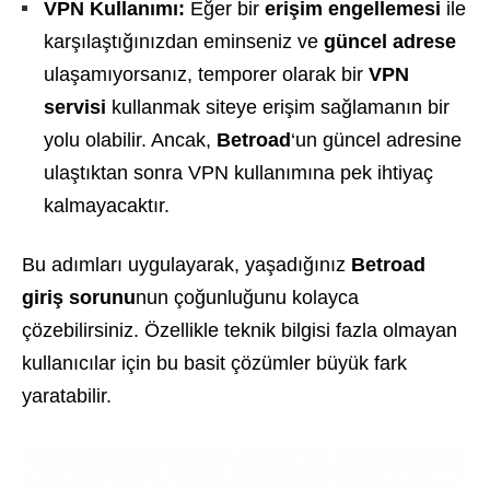
VPN Kullanımı:
Eğer bir
erişim engellemesi
ile
karşılaştığınızdan eminseniz ve
güncel adrese
ulaşamıyorsanız, temporer olarak bir
VPN
servisi
kullanmak siteye erişim sağlamanın bir
yolu olabilir. Ancak,
Betroad
‘un güncel adresine
ulaştıktan sonra VPN kullanımına pek ihtiyaç
kalmayacaktır.
Bu adımları uygulayarak, yaşadığınız
Betroad
giriş sorunu
nun çoğunluğunu kolayca
çözebilirsiniz. Özellikle teknik bilgisi fazla olmayan
kullanıcılar için bu basit çözümler büyük fark
yaratabilir.