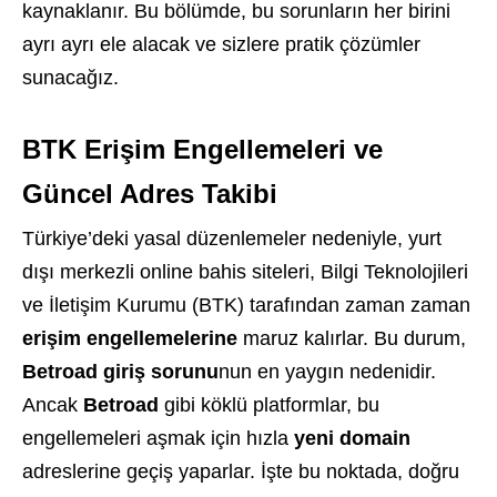
kaynaklanır. Bu bölümde, bu sorunların her birini
ayrı ayrı ele alacak ve sizlere pratik çözümler
sunacağız.
BTK Erişim Engellemeleri ve
Güncel Adres Takibi
Türkiye’deki yasal düzenlemeler nedeniyle, yurt
dışı merkezli online bahis siteleri, Bilgi Teknolojileri
ve İletişim Kurumu (BTK) tarafından zaman zaman
erişim engellemelerine
maruz kalırlar. Bu durum,
Betroad giriş sorunu
nun en yaygın nedenidir.
Ancak
Betroad
gibi köklü platformlar, bu
engellemeleri aşmak için hızla
yeni domain
adreslerine geçiş yaparlar. İşte bu noktada, doğru