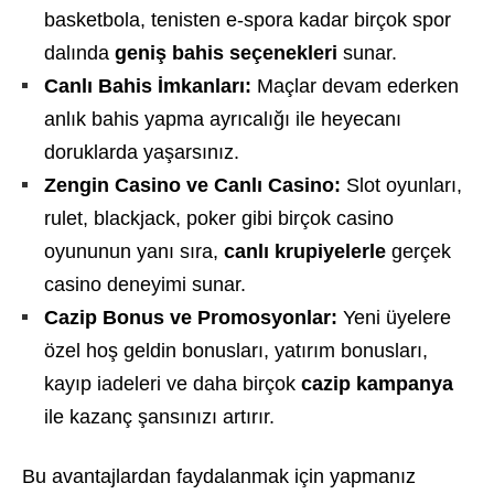
basketbola, tenisten e-spora kadar birçok spor
dalında
geniş bahis seçenekleri
sunar.
Canlı Bahis İmkanları:
Maçlar devam ederken
anlık bahis yapma ayrıcalığı ile heyecanı
doruklarda yaşarsınız.
Zengin Casino ve Canlı Casino:
Slot oyunları,
rulet, blackjack, poker gibi birçok casino
oyununun yanı sıra,
canlı krupiyelerle
gerçek
casino deneyimi sunar.
Cazip Bonus ve Promosyonlar:
Yeni üyelere
özel hoş geldin bonusları, yatırım bonusları,
kayıp iadeleri ve daha birçok
cazip kampanya
ile kazanç şansınızı artırır.
Bu avantajlardan faydalanmak için yapmanız