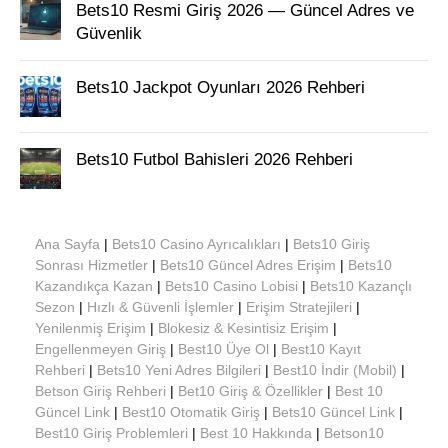
Bets10 Resmi Giriş 2026 — Güncel Adres ve
Güvenlik
Bets10 Jackpot Oyunları 2026 Rehberi
Bets10 Futbol Bahisleri 2026 Rehberi
Ana Sayfa
|
Bets10 Casino Ayrıcalıkları
|
Bets10 Giriş
Sonrası Hizmetler
|
Bets10 Güncel Adres Erişim
|
Bets10
Kazandıkça Kazan
|
Bets10 Casino Lobisi
|
Bets10 Kazançlı
Sezon
|
Hızlı & Güvenli İşlemler
|
Erişim Stratejileri
|
Yenilenmiş Erişim
|
Blokesiz & Kesintisiz Erişim
|
Engellenmeyen Giriş
|
Best10 Üye Ol
|
Best10 Kayıt
Rehberi
|
Bets10 Yeni Adres Bilgileri
|
Best10 İndir (Mobil)
|
Betson Giriş Rehberi
|
Bet10 Giriş & Özellikler
|
Best 10
Güncel Link
|
Best10 Otomatik Giriş
|
Bets10 Güncel Link
|
Best10 Giriş Problemleri
|
Best 10 Hakkında
|
Betson10