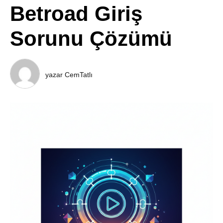
Betroad Giriş
Sorunu Çözümü
yazar CemTatlı