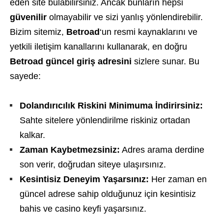
eden site bulabilirsiniz. Ancak bunların hepsi
güvenilir
olmayabilir ve sizi yanlış yönlendirebilir.
Bizim sitemiz,
Betroad
‘un resmi kaynaklarını ve
yetkili iletişim kanallarını kullanarak, en doğru
Betroad güncel giriş adresini
sizlere sunar. Bu
sayede:
Dolandırıcılık Riskini Minimuma İndirirsiniz:
Sahte sitelere yönlendirilme riskiniz ortadan
kalkar.
Zaman Kaybetmezsiniz:
Adres arama derdine
son verir, doğrudan siteye ulaşırsınız.
Kesintisiz Deneyim Yaşarsınız:
Her zaman en
güncel adrese sahip olduğunuz için kesintisiz
bahis ve casino keyfi yaşarsınız.