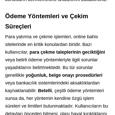
Ödeme Yöntemleri ve Çekim
Süreçleri
Para yatırma ve çekme işlemleri, online bahis
sitelerinde en kritik konulardan biridir. Bazı
kullanıcılar,
para çekme taleplerinin geciktiğini
veya belirli ödeme yöntemleriyle ilgili sorunlar
yaşadıklarını belirtmektedir. Bu tür sorunlar
genellikle
yoğunluk, belge onayı prosedürleri
veya bankacılık sistemlerindeki aksaklıklardan
kaynaklanabilir.
Betelli
, çeşitli ödeme yöntemleri
sunsa da, her yöntemin kendine özgü işlem
süreleri ve limitleri bulunmaktadır. Kullanıcıların bu
detayları önceden bilmesi, olası hayal kırıklıklarını