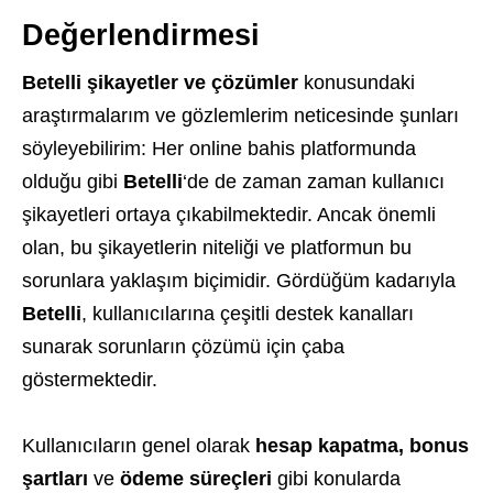
Değerlendirmesi
Betelli şikayetler ve çözümler
konusundaki
araştırmalarım ve gözlemlerim neticesinde şunları
söyleyebilirim: Her online bahis platformunda
olduğu gibi
Betelli
‘de de zaman zaman kullanıcı
şikayetleri ortaya çıkabilmektedir. Ancak önemli
olan, bu şikayetlerin niteliği ve platformun bu
sorunlara yaklaşım biçimidir. Gördüğüm kadarıyla
Betelli
, kullanıcılarına çeşitli destek kanalları
sunarak sorunların çözümü için çaba
göstermektedir.
Kullanıcıların genel olarak
hesap kapatma, bonus
şartları
ve
ödeme süreçleri
gibi konularda