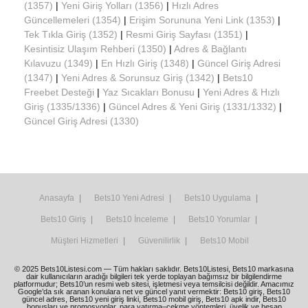
(1357)
|
Yeni Giriş Yolları (1356)
|
Hızlı Adres
Güncellemeleri (1354)
|
Erişim Sorununa Yeni Link (1353)
|
Tek Tıkla Giriş (1352)
|
Resmi Giriş Sayfası (1351)
|
Kesintisiz Ulaşım Rehberi (1350)
|
Adres & Bağlantı
Kılavuzu (1349)
|
En Hızlı Giriş (1348)
|
Güncel Giriş Adresi
(1347)
|
Yeni Adres & Sorunsuz Giriş (1342)
|
Bets10
Freebet Desteği
|
Yaz Sıcakları Bonusu
|
Yeni Adres & Hızlı
Giriş (1335/1336)
|
Güncel Adres & Yeni Giriş (1331/1332)
|
Güncel Giriş Adresi (1330)
Anasayfa
Bets10 Yeni Adresi
Bets10 Uygulama
Bets10 Giriş
Bets10 İnceleme
Bets10 Yorumlar
Müşteri Hizmetleri
Güvenilirlik
Bets10 Mobil
© 2025 Bets10Listesi.com — Tüm hakları saklıdır. Bets10Listesi, Bets10 markasına
dair kullanıcıların aradığı bilgileri tek yerde toplayan bağımsız bir bilgilendirme
platformudur; Bets10’un resmi web sitesi, işletmesi veya temsilcisi değildir. Amacımız
Google’da sık aranan konulara net ve güncel yanıt vermektir: Bets10 giriş, Bets10
güncel adres, Bets10 yeni giriş linki, Bets10 mobil giriş, Bets10 apk indir, Bets10
bonusları ve promosyonlar, para yatırma–çekme yöntemleri, üyelik ve hesap