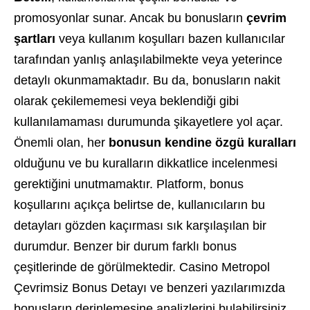
promosyonlar sunar. Ancak bu bonusların
çevrim
şartları
veya kullanım koşulları bazen kullanıcılar
tarafından yanlış anlaşılabilmekte veya yeterince
detaylı okunmamaktadır. Bu da, bonusların nakit
olarak çekilememesi veya beklendiği gibi
kullanılamaması durumunda şikayetlere yol açar.
Önemli olan, her
bonusun kendine özgü kuralları
olduğunu ve bu kuralların dikkatlice incelenmesi
gerektiğini unutmamaktır. Platform, bonus
koşullarını açıkça belirtse de, kullanıcıların bu
detayları gözden kaçırması sık karşılaşılan bir
durumdur. Benzer bir durum farklı bonus
çeşitlerinde de görülmektedir. Casino Metropol
Çevrimsiz Bonus Detayı ve benzeri yazılarımızda
bonusların derinlemesine analizlerini bulabilirsiniz.