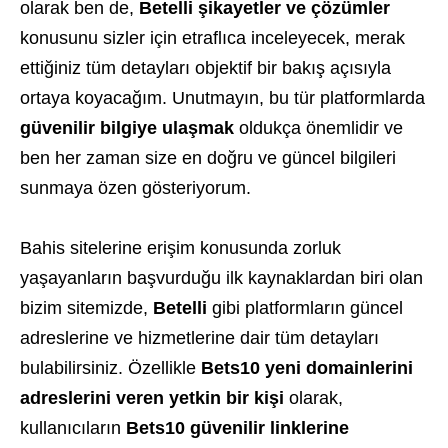
olarak ben de,
Betelli şikayetler ve çözümler
konusunu sizler için etraflıca inceleyecek, merak
ettiğiniz tüm detayları objektif bir bakış açısıyla
ortaya koyacağım. Unutmayın, bu tür platformlarda
güvenilir bilgiye ulaşmak
oldukça önemlidir ve
ben her zaman size en doğru ve güncel bilgileri
sunmaya özen gösteriyorum.
Bahis sitelerine erişim konusunda zorluk
yaşayanların başvurduğu ilk kaynaklardan biri olan
bizim sitemizde,
Betelli
gibi platformların güncel
adreslerine ve hizmetlerine dair tüm detayları
bulabilirsiniz. Özellikle
Bets10 yeni domainlerini
adreslerini veren yetkin bir kişi
olarak,
kullanıcıların
Bets10 güvenilir linklerine