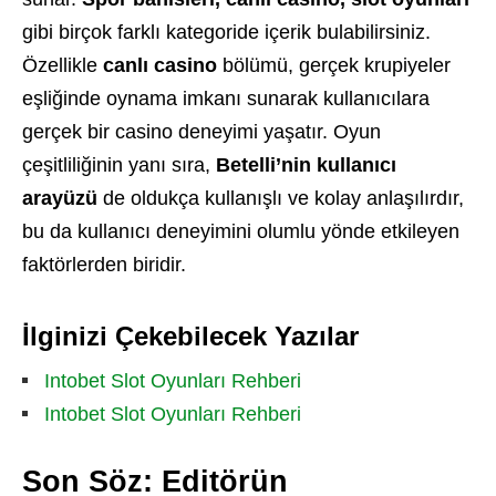
gibi birçok farklı kategoride içerik bulabilirsiniz.
Özellikle
canlı casino
bölümü, gerçek krupiyeler
eşliğinde oynama imkanı sunarak kullanıcılara
gerçek bir casino deneyimi yaşatır. Oyun
çeşitliliğinin yanı sıra,
Betelli’nin kullanıcı
arayüzü
de oldukça kullanışlı ve kolay anlaşılırdır,
bu da kullanıcı deneyimini olumlu yönde etkileyen
faktörlerden biridir.
İlginizi Çekebilecek Yazılar
Intobet Slot Oyunları Rehberi
Intobet Slot Oyunları Rehberi
Son Söz: Editörün