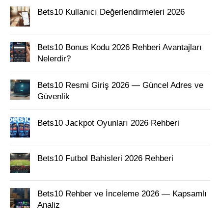
Bets10 Kullanıcı Değerlendirmeleri 2026
Bets10 Bonus Kodu 2026 Rehberi Avantajları
Nelerdir?
Bets10 Resmi Giriş 2026 — Güncel Adres ve
Güvenlik
Bets10 Jackpot Oyunları 2026 Rehberi
Bets10 Futbol Bahisleri 2026 Rehberi
Bets10 Rehber ve İnceleme 2026 — Kapsamlı
Analiz