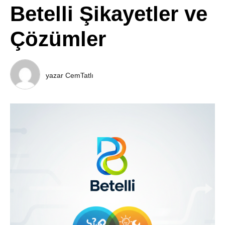
Betelli Şikayetler ve
Çözümler
yazar CemTatlı