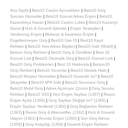
Ana Sayfa
|
Bets10 Casino Ayrıcalıkları
|
Bets10 Giriş
Sonrası Hizmetler
|
Bets10 Güncel Adres Erişim
|
Bets10
Kazandıkça Kazan
|
Bets10 Casino Lobisi
|
Bets10 Kazançlı
Sezon
|
Hızlı & Güvenli İşlemler
|
Erişim Stratejileri
|
Yenilenmiş Erişim
|
Blokesiz & Kesintisiz Erişim
|
Engellenmeyen Giriş
|
Best10 Üye Ol
|
Best10 Kayıt
Rehberi
|
Bets10 Yeni Adres Bilgileri
|
Best10 İndir (Mobil)
|
Betson Giriş Rehberi
|
Bet10 Giriş & Özellikler
|
Best 10
Güncel Link
|
Best10 Otomatik Giriş
|
Bets10 Güncel Link
|
Best10 Giriş Problemleri
|
Best 10 Hakkında
|
Betson10
Giriş Rehberi
|
Bets10 Yorumlar
|
Bets10 Destek Hattı
|
Bets10 Müşteri Hizmetleri
|
Bets10 Güvenilir mi?
|
Bets10
Şikayetler
|
Bets10 APK İndir
|
Bets10 Sorunsuz Giriş
|
Bets10 Mobil Giriş
|
Adres Açılmıyor Çözüm
|
Giriş Sorunu
Rehberi
|
Bets10 SSS
|
Yeni Erişim Sayfası (1367)
|
Resmi
Erişim Açıldı (1366)
|
Giriş Sayfası Değişti mi? (1365)
|
Erişim Sayfası Yenilendi (1364)
|
Giriş Bağlantısı Rehberi
(1363)
|
Resmi Giriş & Alternatifler (1362)
|
Hızlı & Güvenli
Ulaşım (1361)
|
Anında Erişim (1360)
|
Son Giriş Adresi
(1359)
|
Giriş Kolaylığı (1358)
|
Güvenli Erişim Rehberi