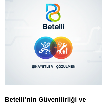
Betelli’nin Güvenilirliği ve