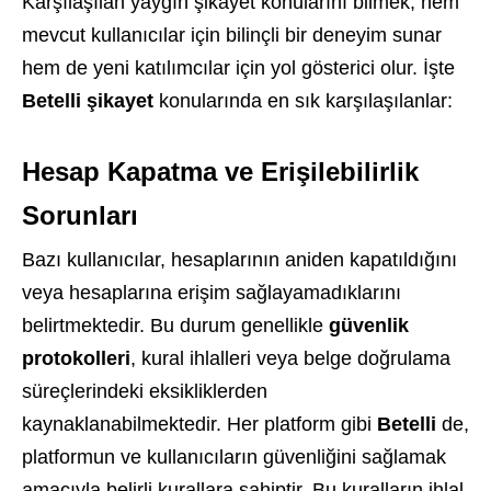
Karşılaşılan yaygın şikayet konularını bilmek, hem
mevcut kullanıcılar için bilinçli bir deneyim sunar
hem de yeni katılımcılar için yol gösterici olur. İşte
Betelli şikayet
konularında en sık karşılaşılanlar:
Hesap Kapatma ve Erişilebilirlik
Sorunları
Bazı kullanıcılar, hesaplarının aniden kapatıldığını
veya hesaplarına erişim sağlayamadıklarını
belirtmektedir. Bu durum genellikle
güvenlik
protokolleri
, kural ihlalleri veya belge doğrulama
süreçlerindeki eksikliklerden
kaynaklanabilmektedir. Her platform gibi
Betelli
de,
platformun ve kullanıcıların güvenliğini sağlamak
amacıyla belirli kurallara sahiptir. Bu kuralların ihlal