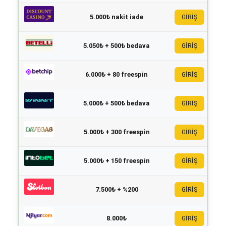
5.000₺ nakit iade
GİRİŞ
5.050₺ + 500₺ bedava
GİRİŞ
6.000₺ + 80 freespin
GİRİŞ
5.000₺ + 500₺ bedava
GİRİŞ
5.000₺ + 300 freespin
GİRİŞ
5.000₺ + 150 freespin
GİRİŞ
7.500₺ + %200
GİRİŞ
8.000₺
GİRİŞ