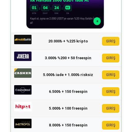
20.000₺ + %225 kripto
GİRİŞ
3.000₺ %200 + 50 freespin
GİRİŞ
5.000₺ iade + 1.000₺ risksiz
GİRİŞ
6.500₺ + 150 freespin
GİRİŞ
5.000₺ + 100 freespin
GİRİŞ
8.000₺ + 150 freespin
GİRİŞ