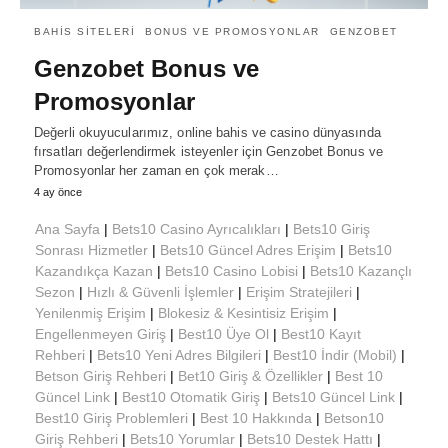
BAHIS SITELERI
BONUS VE PROMOSYONLAR
GENZOBET
Genzobet Bonus ve
Promosyonlar
Değerli okuyucularımız, online bahis ve casino dünyasında
fırsatları değerlendirmek isteyenler için Genzobet Bonus ve
Promosyonlar her zaman en çok merak…
4 ay önce
Ana Sayfa
|
Bets10 Casino Ayrıcalıkları
|
Bets10 Giriş
Sonrası Hizmetler
|
Bets10 Güncel Adres Erişim
|
Bets10
Kazandıkça Kazan
|
Bets10 Casino Lobisi
|
Bets10 Kazançlı
Sezon
|
Hızlı & Güvenli İşlemler
|
Erişim Stratejileri
|
Yenilenmiş Erişim
|
Blokesiz & Kesintisiz Erişim
|
Engellenmeyen Giriş
|
Best10 Üye Ol
|
Best10 Kayıt
Rehberi
|
Bets10 Yeni Adres Bilgileri
|
Best10 İndir (Mobil)
|
Betson Giriş Rehberi
|
Bet10 Giriş & Özellikler
|
Best 10
Güncel Link
|
Best10 Otomatik Giriş
|
Bets10 Güncel Link
|
Best10 Giriş Problemleri
|
Best 10 Hakkında
|
Betson10
Giriş Rehberi
|
Bets10 Yorumlar
|
Bets10 Destek Hattı
|