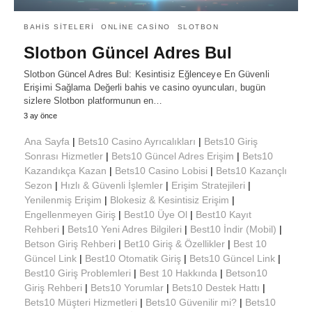
BAHIS SITELERI
ONLINE CASINO
SLOTBON
Slotbon Güncel Adres Bul
Slotbon Güncel Adres Bul: Kesintisiz Eğlenceye En Güvenli
Erişimi Sağlama Değerli bahis ve casino oyuncuları, bugün
sizlere Slotbon platformunun en…
3 ay önce
Ana Sayfa
|
Bets10 Casino Ayrıcalıkları
|
Bets10 Giriş
Sonrası Hizmetler
|
Bets10 Güncel Adres Erişim
|
Bets10
Kazandıkça Kazan
|
Bets10 Casino Lobisi
|
Bets10 Kazançlı
Sezon
|
Hızlı & Güvenli İşlemler
|
Erişim Stratejileri
|
Yenilenmiş Erişim
|
Blokesiz & Kesintisiz Erişim
|
Engellenmeyen Giriş
|
Best10 Üye Ol
|
Best10 Kayıt
Rehberi
|
Bets10 Yeni Adres Bilgileri
|
Best10 İndir (Mobil)
|
Betson Giriş Rehberi
|
Bet10 Giriş & Özellikler
|
Best 10
Güncel Link
|
Best10 Otomatik Giriş
|
Bets10 Güncel Link
|
Best10 Giriş Problemleri
|
Best 10 Hakkında
|
Betson10
Giriş Rehberi
|
Bets10 Yorumlar
|
Bets10 Destek Hattı
|
Bets10 Müşteri Hizmetleri
|
Bets10 Güvenilir mi?
|
Bets10