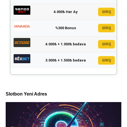
4.000₺ Her Ay
GİRİŞ
%300 Bonus
GİRİŞ
4.000₺ + 1.000₺ bedava
GİRİŞ
3.000₺ + 1.500₺ bedava
GİRİŞ
Slotbon Yeni Adres