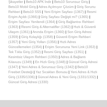
Şikayetler
|
Bets10 APK İndir
|
Bets10 Sorunsuz Giriş
|
Bets10 Mobil Giriş
|
Adres Açılmıyor Çözüm
|
Giriş Sorunu
Rehberi
|
Bets10 SSS
|
Yeni Erişim Sayfası (1367)
|
Resmi
Erişim Açıldı (1366)
|
Giriş Sayfası Değişti mi? (1365)
|
Erişim Sayfası Yenilendi (1364)
|
Giriş Bağlantısı Rehberi
(1363)
|
Resmi Giriş & Alternatifler (1362)
|
Hızlı & Güvenli
Ulaşım (1361)
|
Anında Erişim (1360)
|
Son Giriş Adresi
(1359)
|
Giriş Kolaylığı (1358)
|
Güvenli Erişim Rehberi
(1357)
|
Yeni Giriş Yolları (1356)
|
Hızlı Adres
Güncellemeleri (1354)
|
Erişim Sorununa Yeni Link (1353)
|
Tek Tıkla Giriş (1352)
|
Resmi Giriş Sayfası (1351)
|
Kesintisiz Ulaşım Rehberi (1350)
|
Adres & Bağlantı
Kılavuzu (1349)
|
En Hızlı Giriş (1348)
|
Güncel Giriş Adresi
(1347)
|
Yeni Adres & Sorunsuz Giriş (1342)
|
Bets10
Freebet Desteği
|
Yaz Sıcakları Bonusu
|
Yeni Adres & Hızlı
Giriş (1335/1336)
|
Güncel Adres & Yeni Giriş (1331/1332)
|
Güncel Giriş Adresi (1330)