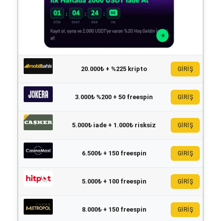
20.000₺ + %225 kripto
GİRİŞ
3.000₺ %200 + 50 freespin
GİRİŞ
5.000₺ iade + 1.000₺ risksiz
GİRİŞ
6.500₺ + 150 freespin
GİRİŞ
5.000₺ + 100 freespin
GİRİŞ
8.000₺ + 150 freespin
GİRİŞ