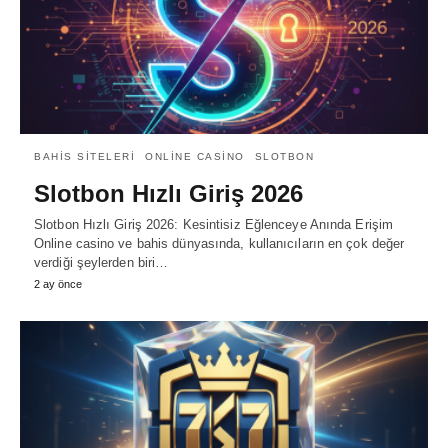
BAHIS SITELERI
ONLINE CASINO
SLOTBON
Slotbon Hızlı Giriş 2026
Slotbon Hızlı Giriş 2026: Kesintisiz Eğlenceye Anında Erişim
Online casino ve bahis dünyasında, kullanıcıların en çok değer
verdiği şeylerden biri…
2 ay önce