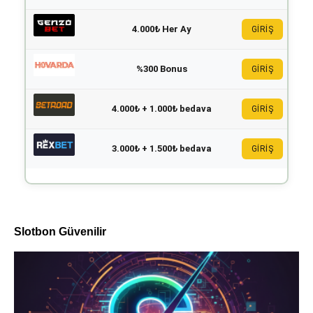
4.000₺ Her Ay
GİRİŞ
%300 Bonus
GİRİŞ
4.000₺ + 1.000₺ bedava
GİRİŞ
3.000₺ + 1.500₺ bedava
GİRİŞ
Slotbon Güvenilir