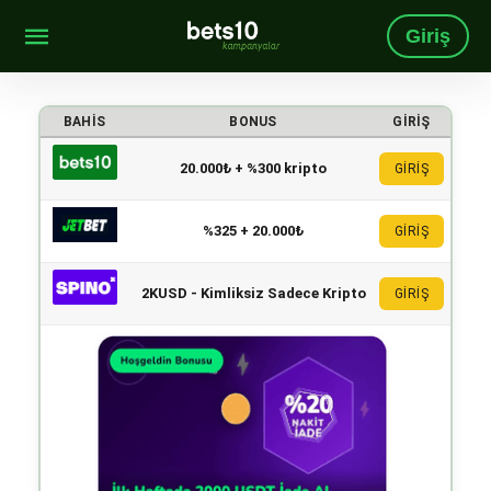
Giriş
BAHIS
BONUS
GIRIŞ
20.000₺ + %300 kripto
GİRİŞ
%325 + 20.000₺
GİRİŞ
2KUSD - Kimliksiz Sadece Kripto
GİRİŞ