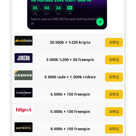
20.000₺ + %225 kripto
GİRİŞ
3.000₺ %200 + 50 freespin
GİRİŞ
5.000₺ iade + 1.000₺ risksiz
GİRİŞ
6.500₺ + 150 freespin
GİRİŞ
5.000₺ + 100 freespin
GİRİŞ
8.000₺ + 150 freespin
GİRİŞ