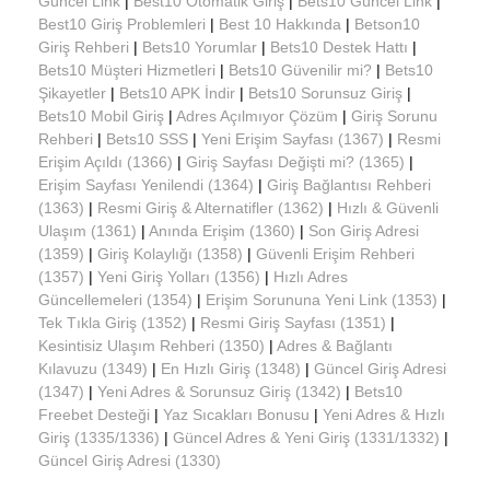
Güncel Link
|
Best10 Otomatik Giriş
|
Bets10 Güncel Link
|
Best10 Giriş Problemleri
|
Best 10 Hakkında
|
Betson10
Giriş Rehberi
|
Bets10 Yorumlar
|
Bets10 Destek Hattı
|
Bets10 Müşteri Hizmetleri
|
Bets10 Güvenilir mi?
|
Bets10
Şikayetler
|
Bets10 APK İndir
|
Bets10 Sorunsuz Giriş
|
Bets10 Mobil Giriş
|
Adres Açılmıyor Çözüm
|
Giriş Sorunu
Rehberi
|
Bets10 SSS
|
Yeni Erişim Sayfası (1367)
|
Resmi
Erişim Açıldı (1366)
|
Giriş Sayfası Değişti mi? (1365)
|
Erişim Sayfası Yenilendi (1364)
|
Giriş Bağlantısı Rehberi
(1363)
|
Resmi Giriş & Alternatifler (1362)
|
Hızlı & Güvenli
Ulaşım (1361)
|
Anında Erişim (1360)
|
Son Giriş Adresi
(1359)
|
Giriş Kolaylığı (1358)
|
Güvenli Erişim Rehberi
(1357)
|
Yeni Giriş Yolları (1356)
|
Hızlı Adres
Güncellemeleri (1354)
|
Erişim Sorununa Yeni Link (1353)
|
Tek Tıkla Giriş (1352)
|
Resmi Giriş Sayfası (1351)
|
Kesintisiz Ulaşım Rehberi (1350)
|
Adres & Bağlantı
Kılavuzu (1349)
|
En Hızlı Giriş (1348)
|
Güncel Giriş Adresi
(1347)
|
Yeni Adres & Sorunsuz Giriş (1342)
|
Bets10
Freebet Desteği
|
Yaz Sıcakları Bonusu
|
Yeni Adres & Hızlı
Giriş (1335/1336)
|
Güncel Adres & Yeni Giriş (1331/1332)
|
Güncel Giriş Adresi (1330)