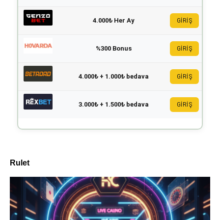
4.000₺ Her Ay
GİRİŞ
%300 Bonus
GİRİŞ
4.000₺ + 1.000₺ bedava
GİRİŞ
3.000₺ + 1.500₺ bedava
GİRİŞ
Rulet