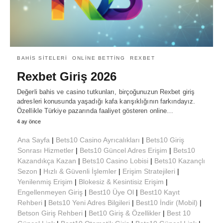
BAHIS SITELERI
ONLINE BETTING
REXBET
Rexbet Giriş 2026
Değerli bahis ve casino tutkunları, birçoğunuzun Rexbet giriş
adresleri konusunda yaşadığı kafa karışıklığının farkındayız.
Özellikle Türkiye pazarında faaliyet gösteren online…
4 ay önce
Ana Sayfa
|
Bets10 Casino Ayrıcalıkları
|
Bets10 Giriş
Sonrası Hizmetler
|
Bets10 Güncel Adres Erişim
|
Bets10
Kazandıkça Kazan
|
Bets10 Casino Lobisi
|
Bets10 Kazançlı
Sezon
|
Hızlı & Güvenli İşlemler
|
Erişim Stratejileri
|
Yenilenmiş Erişim
|
Blokesiz & Kesintisiz Erişim
|
Engellenmeyen Giriş
|
Best10 Üye Ol
|
Best10 Kayıt
Rehberi
|
Bets10 Yeni Adres Bilgileri
|
Best10 İndir (Mobil)
|
Betson Giriş Rehberi
|
Bet10 Giriş & Özellikler
|
Best 10