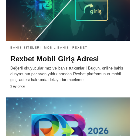
BAHIS SITELERI
MOBIL BAHIS
REXBET
Rexbet Mobil Giriş Adresi
Değerli okuyucularımız ve bahis tutkunları! Bugün, online bahis
dünyasının parlayan yıldızlarından Rexbet platformunun mobil
giriş adresi hakkında detaylı bir inceleme…
2 ay önce