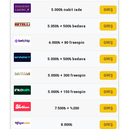
5.000₺ nakit iade
GİRİŞ
5.050₺ + 500₺ bedava
GİRİŞ
6.000₺ + 80 freespin
GİRİŞ
5.000₺ + 500₺ bedava
GİRİŞ
5.000₺ + 300 freespin
GİRİŞ
5.000₺ + 150 freespin
GİRİŞ
7.500₺ + %200
GİRİŞ
8.000₺
GİRİŞ