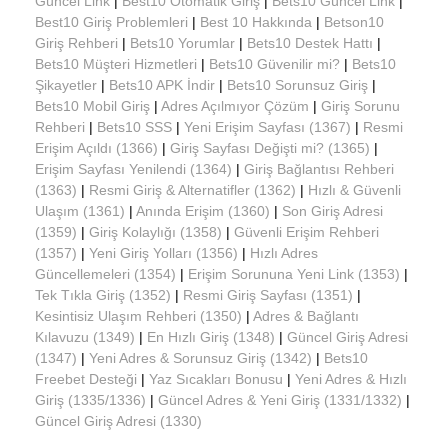
Güncel Link
|
Best10 Otomatik Giriş
|
Bets10 Güncel Link
|
Best10 Giriş Problemleri
|
Best 10 Hakkında
|
Betson10
Giriş Rehberi
|
Bets10 Yorumlar
|
Bets10 Destek Hattı
|
Bets10 Müşteri Hizmetleri
|
Bets10 Güvenilir mi?
|
Bets10
Şikayetler
|
Bets10 APK İndir
|
Bets10 Sorunsuz Giriş
|
Bets10 Mobil Giriş
|
Adres Açılmıyor Çözüm
|
Giriş Sorunu
Rehberi
|
Bets10 SSS
|
Yeni Erişim Sayfası (1367)
|
Resmi
Erişim Açıldı (1366)
|
Giriş Sayfası Değişti mi? (1365)
|
Erişim Sayfası Yenilendi (1364)
|
Giriş Bağlantısı Rehberi
(1363)
|
Resmi Giriş & Alternatifler (1362)
|
Hızlı & Güvenli
Ulaşım (1361)
|
Anında Erişim (1360)
|
Son Giriş Adresi
(1359)
|
Giriş Kolaylığı (1358)
|
Güvenli Erişim Rehberi
(1357)
|
Yeni Giriş Yolları (1356)
|
Hızlı Adres
Güncellemeleri (1354)
|
Erişim Sorununa Yeni Link (1353)
|
Tek Tıkla Giriş (1352)
|
Resmi Giriş Sayfası (1351)
|
Kesintisiz Ulaşım Rehberi (1350)
|
Adres & Bağlantı
Kılavuzu (1349)
|
En Hızlı Giriş (1348)
|
Güncel Giriş Adresi
(1347)
|
Yeni Adres & Sorunsuz Giriş (1342)
|
Bets10
Freebet Desteği
|
Yaz Sıcakları Bonusu
|
Yeni Adres & Hızlı
Giriş (1335/1336)
|
Güncel Adres & Yeni Giriş (1331/1332)
|
Güncel Giriş Adresi (1330)