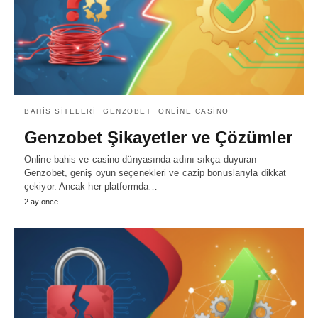
BAHIS SITELERI
GENZOBET
ONLINE CASINO
Genzobet Şikayetler ve Çözümler
Online bahis ve casino dünyasında adını sıkça duyuran
Genzobet, geniş oyun seçenekleri ve cazip bonuslarıyla dikkat
çekiyor. Ancak her platformda…
2 ay önce