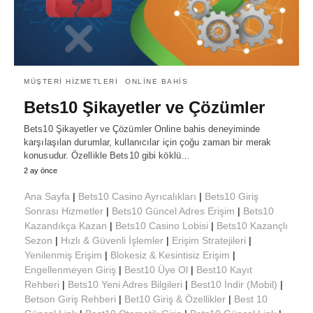
MÜŞTERI HIZMETLERI
ONLINE BAHIS
Bets10 Şikayetler ve Çözümler
Bets10 Şikayetler ve Çözümler Online bahis deneyiminde
karşılaşılan durumlar, kullanıcılar için çoğu zaman bir merak
konusudur. Özellikle Bets10 gibi köklü…
2 ay önce
Ana Sayfa
|
Bets10 Casino Ayrıcalıkları
|
Bets10 Giriş
Sonrası Hizmetler
|
Bets10 Güncel Adres Erişim
|
Bets10
Kazandıkça Kazan
|
Bets10 Casino Lobisi
|
Bets10 Kazançlı
Sezon
|
Hızlı & Güvenli İşlemler
|
Erişim Stratejileri
|
Yenilenmiş Erişim
|
Blokesiz & Kesintisiz Erişim
|
Engellenmeyen Giriş
|
Best10 Üye Ol
|
Best10 Kayıt
Rehberi
|
Bets10 Yeni Adres Bilgileri
|
Best10 İndir (Mobil)
|
Betson Giriş Rehberi
|
Bet10 Giriş & Özellikler
|
Best 10