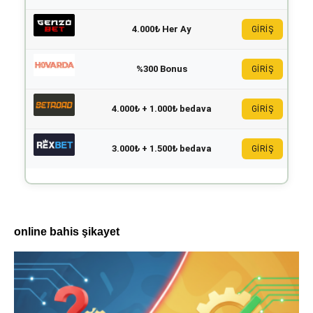
4.000₺ Her Ay
GİRİŞ
%300 Bonus
GİRİŞ
4.000₺ + 1.000₺ bedava
GİRİŞ
3.000₺ + 1.500₺ bedava
GİRİŞ
online bahis şikayet